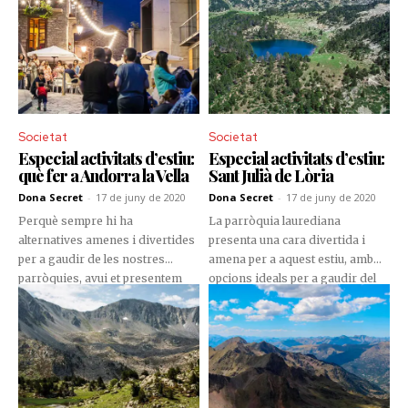
Societat
Societat
Especial activitats d’estiu:
Especial activitats d’estiu:
què fer a Andorra la Vella
Sant Julià de Lòria
Dona Secret
-
17 de juny de 2020
Dona Secret
-
17 de juny de 2020
Perquè sempre hi ha
La parròquia laurediana
alternatives amenes i divertides
presenta una cara divertida i
per a gaudir de les nostres
amena per a aquest estiu, amb
parròquies, avui et presentem
opcions ideals per a gaudir del
les nostres opcions perquè
bon temps en família i amb
treguis el màxim profit al bon
amics.
temps a Andorra la Vella.