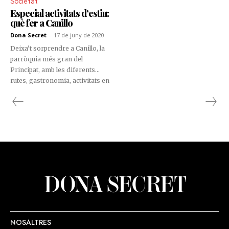
Societat
Especial activitats d’estiu:
què fer a Canillo
Dona Secret
-
17 de juny de 2020
Deixa't sorprendre a Canillo, la
parròquia més gran del
Principat, amb les diferents
rutes, gastronomia, activitats en
família, patinatge i molt més.
NOSALTRES