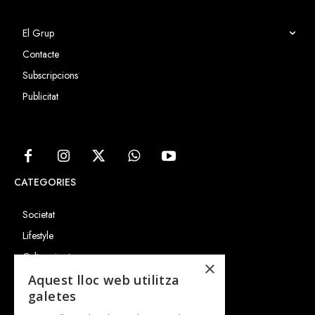
El Grup
Contacte
Subscripcions
Publicitat
CATEGORIES
Societat
Lifestyle
Cultura i art
×
Entrevistes
Aquest lloc web utilitza
galetes
Gastronomia