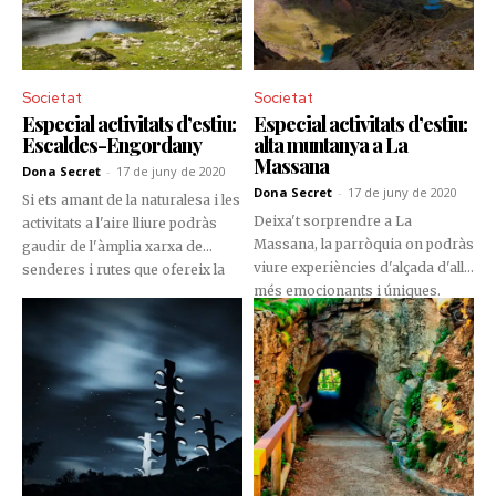
Societat
Societat
Especial activitats d’estiu:
Especial activitats d’estiu:
Escaldes-Engordany
alta muntanya a La
Massana
Dona Secret
-
17 de juny de 2020
Dona Secret
-
17 de juny de 2020
Si ets amant de la naturalesa i les
Deixa't sorprendre a La
activitats a l'aire lliure podràs
Massana, la parròquia on podràs
gaudir de l'àmplia xarxa de
viure experiències d'alçada d'allò
senderes i rutes que ofereix la
més emocionants i úniques.
parròquia d’Escaldes.
T'ho perdràs?