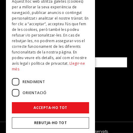
Aquest lloc web utilitza galetes (cookies)
TV
per a millorar la seva experiència de
Plans per fer
navegació, publicar anuncis o contingut
personalitzat i analitzar el nostre trànsit. En
Revistes
fer clic a “acceptar”, accepteu l’ús que fem
de les cookies, però també les podeu
refusar i/o personalitzar-les. En cas de
SUBSCRIU-TE A LA NOSTRA NEWSLETTER!
rebutjar-les, no podrem assegurar-vos el
correcte funcionament de les diferents
funcionalitats de la nostra pàgina. En
Correu electrònic*
podeu veure els detalls, així com el nostre
avís legal i política de privacitat.
Llegir-ne
més
Accepto la
política de privacitat
RENDIMENT
ORIENTACIÓ
ACCEPTA-HO TOT
REBUTJA-HO TOT
© 2026 - Dona Secret - Tots els drets reservats.