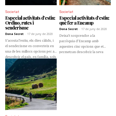
Societat
Societat
Especial activitats d’estiu:
Especial activitats d’estiu:
Ordino, rutes i
què fer a Encamp
senderisme
Dona Secret
-
17 de juny de 2020
Dona Secret
-
17 de juny de 2020
Deixa't sorprendre a la
S'acosta l'estiu, els dies càlids, i
parròquia d'Encamp amb
el senderisme es converteix en
aquestes cinc opcions que et
una de les millors opcions per a
permetran descobrir la seva
descobrir el país, en família, sols
vessant més enèrgica.
o amb amics. Et presentem
possibles opcions per a gaudir
d’aquest estiu.