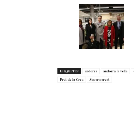
ETIQUETES
andorra
andorra la vella
Prat de la Creu
Supermercat