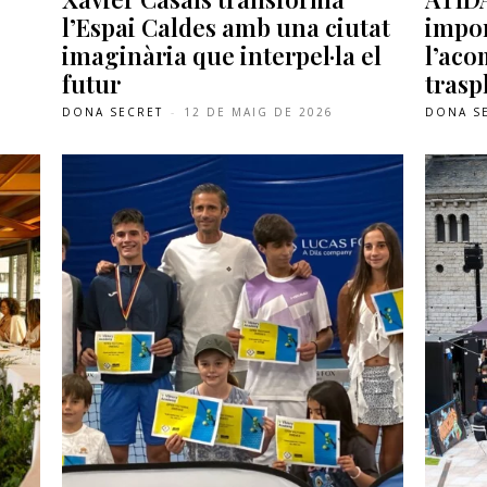
,
l’Espai Caldes amb una ciutat
impor
imaginària que interpel·la el
l’ac
futur
trasp
DONA SECRET
-
12 DE MAIG DE 2026
DONA S