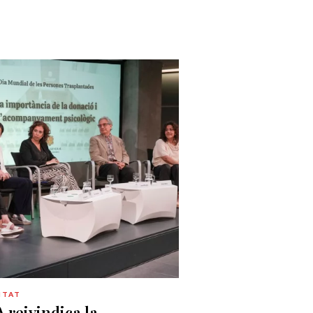
ITAT
 reivindica la