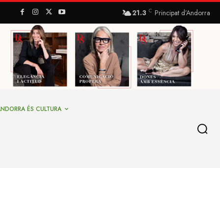
C
21.3
Principat d’Andorra
ANDORRA ÉS CULTURA