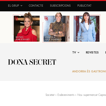
EL GRUP
CONTACTE
SUBSCRIPCIONS
PUBLICITAT
TV
REVISTES
ANDORRA ÉS GASTRON
Societat
Esdeveniments
Nou supermercat Capra