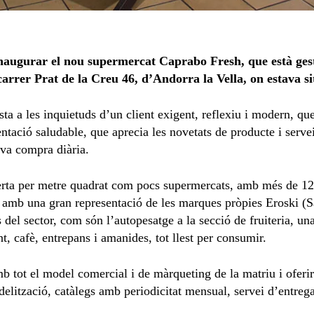
inaugurar el nou supermercat Caprabo Fresh, que està ge
arrer Prat de la Creu 46, d’Andorra la Vella, on estava si
 a les inquietuds d’un client exigent, reflexiu i modern, que v
entació saludable, que aprecia les novetats de producte i serve
eva compra diària.
ferta per metre quadrat com pocs supermercats, amb més de 12
 amb una gran representació de les marques pròpies Eroski (Sa
ns del sector, com són l’autopesatge a la secció de fruiteria
 cafè, entrepans i amanides, tot llest per consumir.
tot el model comercial i de màrqueting de la matriu i oferirà
delització, catàlegs amb periodicitat mensual, servei d’entrega