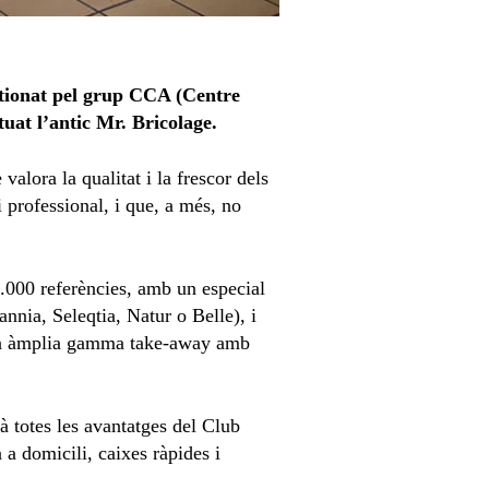
stionat pel grup CCA (Centre
tuat l’antic Mr. Bricolage.
alora la qualitat i la frescor dels
i professional, i que, a més, no
.000 referències, amb un especial
nnia, Seleqtia, Natur o Belle), i
, una àmplia gamma take-away amb
 totes les avantatges del Club
 a domicili, caixes ràpides i