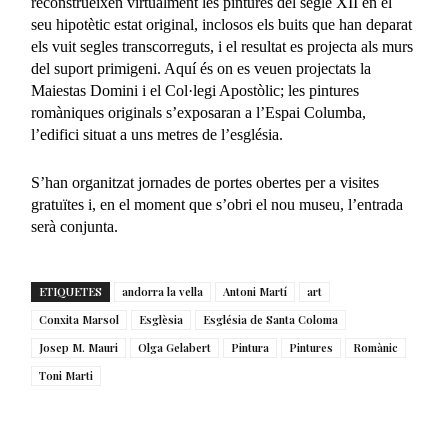
reconstrueixen virtualment les pintures del segle XII en el
seu hipotètic estat original, inclosos els buits que han deparat
els vuit segles transcorreguts, i el resultat es projecta als murs
del suport primigeni. Aquí és on es veuen projectats la
Maiestas Domini i el Col·legi Apostòlic; les pintures
romàniques originals s’exposaran a l’Espai Columba,
l’edifici situat a uns metres de l’església.
S’han organitzat jornades de portes obertes per a visites
gratuïtes i, en el moment que s’obri el nou museu, l’entrada
serà conjunta.
ETIQUETES
andorra la vella
Antoni Martí
art
Conxita Marsol
Esglèsia
Església de Santa Coloma
Josep M. Mauri
Olga Gelabert
Pintura
Pintures
Romànic
Toni Marti