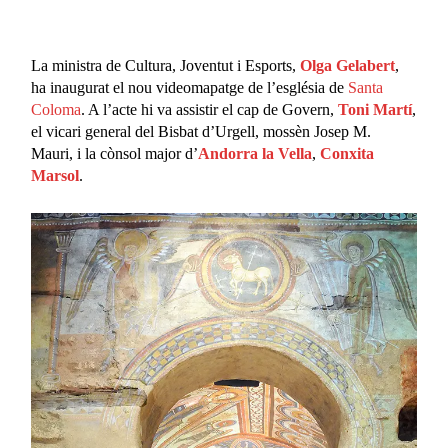
La ministra de Cultura, Joventut i Esports,
Olga Gelabert
,
ha inaugurat el nou videomapatge de l’església de
Santa
Coloma
. A l’acte hi va assistir el cap de Govern,
Toni Martí
,
el vicari general del Bisbat d’Urgell, mossèn Josep M.
Mauri, i la cònsol major d’
Andorra la Vella
,
Conxita
Marsol
.