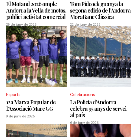
El Motand 2026 omple
Tom Pidcock guanya la
Andorra la Vella de motos,
segona edició de l’Andorra
públic i activitat comercial
MoraBanc Clàssica
29 de juny de 2026
22 de juny de 2026
Esports
Celebracions
12a Marxa Popular de
La Policia d’Andorra
l’Associació Marc GG
celebra 95 anys de servei
al país
9 de juny de 2026
6 de juny de 2026