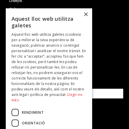
Lifestyle
Cultura i art
×
Entrevistes
Aquest lloc web utilitza
galetes
Gastronomia
Aquest lloc web utilitza galetes (cookies)
TV
per a millorar la seva experiència de
Plans per fer
navegació, publicar anuncis o contingut
personalitzat i analitzar el nostre trànsit. En
Revistes
fer clic a “acceptar”, accepteu l’ús que fem
de les cookies, però també les podeu
refusar i/o personalitzar-les. En cas de
SUBSCRIU-TE A LA NOSTRA NEWSLETTER!
rebutjar-les, no podrem assegurar-vos el
correcte funcionament de les diferents
funcionalitats de la nostra pàgina. En
Correu electrònic*
podeu veure els detalls, així com el nostre
avís legal i política de privacitat.
Llegir-ne
més
Accepto la
política de privacitat
RENDIMENT
ORIENTACIÓ