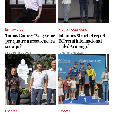
Entrevistes
Premis I Guardons
Tomàs Gómez: “Vaig venir
Johannes Stroebel rep el
per quatre mesos i encara
IX Premi Internacional
soc aquí”
Calvó Armengol
31 de juliol de 2026
12 de juny de 2026
Esports
Esports