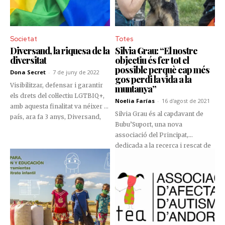
Societat
Totes
Diversand, la riquesa de la
Silvia Grau: “El nostre
diversitat
objectiu és fer tot el
possible perquè cap més
Dona Secret
-
7 de juny de 2022
gos perdi la vida a la
Visibilitzar, defensar i garantir
muntanya”
els drets del col·lectiu LGTBIQ+,
Noelia Farías
-
16 d'agost de 2021
amb aquesta finalitat va néixer al
Silvia Grau és al capdavant de
país, ara fa 3 anys, Diversand,
Bubu’Suport, una nova
una associació andorrana sense
associació del Principat,
ànim de lucre, que actualment
dedicada a la recerca i rescat de
acull al voltant de 30 persones.
gossos perduts a la muntanya.
Des que es va posar en marxa,
es van rescatar 24 gossos, no
obstant això, la Silvia creu que el
control visual i la col·locació
d'una armilla reflectant i un
localitzador GPS són elements