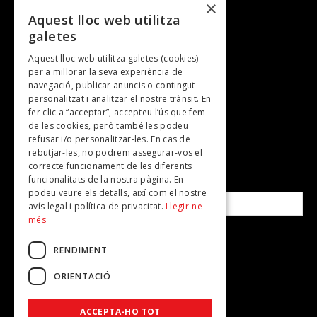
×
Entrevistes
Aquest lloc web utilitza
galetes
Gastronomia
Aquest lloc web utilitza galetes (cookies)
TV
per a millorar la seva experiència de
Plans per fer
navegació, publicar anuncis o contingut
personalitzat i analitzar el nostre trànsit. En
Revistes
fer clic a “acceptar”, accepteu l’ús que fem
de les cookies, però també les podeu
refusar i/o personalitzar-les. En cas de
SUBSCRIU-TE A LA NOSTRA NEWSLETTER!
rebutjar-les, no podrem assegurar-vos el
correcte funcionament de les diferents
funcionalitats de la nostra pàgina. En
Correu electrònic*
podeu veure els detalls, així com el nostre
avís legal i política de privacitat.
Llegir-ne
més
Accepto la
política de privacitat
RENDIMENT
ORIENTACIÓ
ACCEPTA-HO TOT