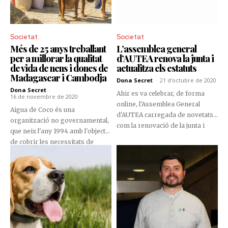
imprescindibles i de gran ajuda
en cas de pèrdua. L’associació
està en ple creixement, per tant,
Societat
Societat
la responsable fa una crida per
Més de 25 anys treballant
L’assemblea general
sumar voluntaris.
per a millorar la qualitat
d’AUTEA renova la junta i
de vida de nens i dones de
actualitza els estatuts
Madagascar i Cambodja
Dona Secret
-
21 d'octubre de 2020
Dona Secret
-
Ahir es va celebrar, de forma
16 de novembre de 2020
online, l'Assemblea General
Aigua de Coco és una
d'AUTEA carregada de novetats,
organització no governamental,
com la renovació de la junta i
que neix l'any 1994 amb l'objectiu
l'actualització dels estatuts.
de cobrir les necessitats de
famílies que vivien en situació
de molta precarietat als carrers
de la ciutat de Battambang
(Cambodja). Anys després va
augmentar el seu àmbit
d'actuació i va arribar al Brasil i a
Madagascar. Es dedica a la
cooperació internacional i, des