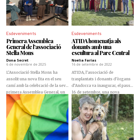
Esdeveniments
Esdeveniments
Primera Assemblea
ATIDA homenatja als
General de l’associació
donants amb una
Stella Mons
escultura al Parc Central
Dona Secret
-
Noelia Farías
-
6 de novembre de 2025
16 de setembre de 2022
L’Associació Stella Mons ha
ATIDA, l’associació de
assolit una nova fita en el seu
trasplantats i donants d'òrgans
camí amb la celebració de la seva
d’Andorra va inaugurar, el passat
primera Assemblea General, un
16 de setembre, una nova
espai de trobada on les sòcies
escultura al Parc Central. Es
van poder compartir idees,
tracta de ‘Jo en tu’, d’Emma
generar noves propostes i
Regada, la primera escultura
reforçar la seva implicació en
pública de l’artista feta en
l’associació.
homenatge als donants
d’òrgans, cèl·lules i teixits.