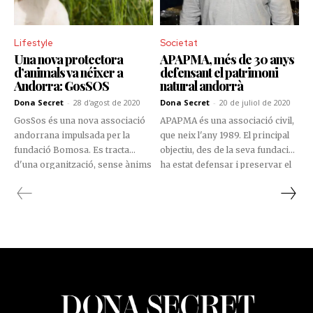
de fa més de deu anys, a la
sensibilització i l’educació per al
Lifestyle
Societat
desenvolupament.
Una nova protectora
APAPMA, més de 30 anys
d’animals va néixer a
defensant el patrimoni
Andorra: GosSOS
natural andorrà
Dona Secret
-
28 d'agost de 2020
Dona Secret
-
20 de juliol de 2020
GosSos és una nova associació
APAPMA és una associació civil,
andorrana impulsada per la
que neix l'any 1989. El principal
fundació Bomosa. Es tracta
objectiu, des de la seva fundació,
d'una organització, sense ànims
ha estat defensar i preservar el
de lucre, que té com a objectiu
patrimoni natural del país.
principal la cura dels gossos
abandonats, maltractats o amb
necessitats especials. GosSos
vetlla per la defensa, respecte i
protecció dels animals del país i
del medi ambient. L'associació
s'encarrega de donar suport
veterinari i buscar casa
d'acolliment per a aquells