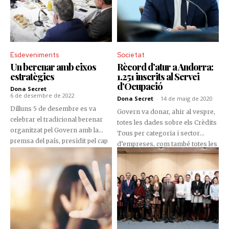
Esdeveniments
Societat
Un berenar amb eixos
Rècord d’atur a Andorra:
estratègics
1.251 inscrits al Servei
d’Ocupació
Dona Secret
-
6 de desembre de 2022
Dona Secret
-
14 de maig de 2020
Dilluns 5 de desembre es va
Govern va donar, ahir al vespre,
celebrar el tradicional berenar
totes les dades sobre els Crèdits
organitzat pel Govern amb la
Tous per categoria i sector
premsa del país, presidit pel cap
d’empreses, com també totes les
de Govern, Xavier Espot. Un acte
dades del Servei d’Ocupació
on també van participar el
d’Andorra en comparativa a les
ministre portaveu i de Finances,
de l’any passat.
Eric Jover; el ministre de
Territori i Habitatge, Víctor
Filloy; i la ministra de Medi
Ambient, Agricultura i
Sostenibilitat, Sílvia Calvó.