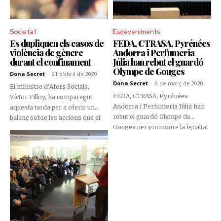
Societat
Esdeveniments
Es dupliquen els casos de
FEDA, CTRASA, Pyrénées
violència de gènere
Andorra i Perfumeria
durant el confinament
Júlia han rebut el guardó
Olympe de Gouges
Dona Secret
-
21 d'abril de 2020
Dona Secret
-
9 de març de 2020
El ministre d’Afers Socials,
FEDA, CTRASA, Pyrénées
Víctor Filloy, ha comparegut
Andorra i Perfumeria Júlia han
aquesta tarda per a oferir un
rebut el guardó Olympe de
balanç sobre les accions que el
Gouges per promoure la igualtat
Ministeri ha dut a terme per a
de gènere en l’àmbit laboral.
garantir l’atenció de les
diferents necessitats que
pateixen els sectors socials més
vulnerables.