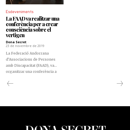
Esdeveniments
La FAAD va realitzar una
conferència per a crear
consciència sobre el
vertigen
Dona Secret
-
23 de novembre de 2019
La Federació Andorrana
d’Associacions de Persones
amb Discapacitat (FAAD), va
organitzar una conferència a
càrrec del Dr. Eusebi Matiñó
Soler, moderada pel Dr. Vicenç
Martínez Vecina, per a orientar i
dissipar dubtes sobre el
vertigen.