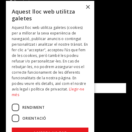
Cultura i art
×
Entrevistes
Aquest lloc web utilitza
galetes
Gastronomia
Aquest lloc web utilitza galetes (cookies)
TV
per a millorar la seva experiència de
Plans per fer
navegació, publicar anuncis o contingut
personalitzat i analitzar el nostre trànsit. En
Revistes
fer clic a “acceptar”, accepteu l’ús que fem
de les cookies, però també les podeu
refusar i/o personalitzar-les. En cas de
SUBSCRIU-TE A LA NOSTRA NEWSLETTER!
rebutjar-les, no podrem assegurar-vos el
correcte funcionament de les diferents
funcionalitats de la nostra pàgina. En
Correu electrònic*
podeu veure els detalls, així com el nostre
avís legal i política de privacitat.
Llegir-ne
més
Accepto la
política de privacitat
RENDIMENT
ORIENTACIÓ