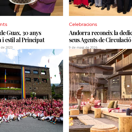
nts
Celebracions
 de Guax, 30 anys
Andorra reconeix la dedic
i estil al Principat
seus Agents de Circulaci
 de 2023
9 de maig de 2026