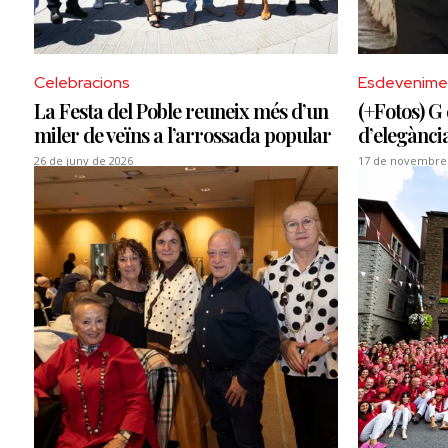
Celebracions
Esdevenime
La Festa del Poble reuneix més d’un
(+Fotos) G
miler de veïns a l’arrossada popular
d’elegància 
26 de juny de 2026
17 de novembre