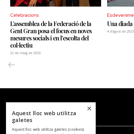
Celebracions
Esdevenime
L’assemblea de la Federació de la
Una diada 
Gent Gran posa el focus en noves
4 d'agost de 2025
mesures socials i en l’escolta del
col·lectiu
22 de maig de 2026
×
Aquest lloc web utilitza
galetes
Aquest lloc web utilitza galetes (cookies)