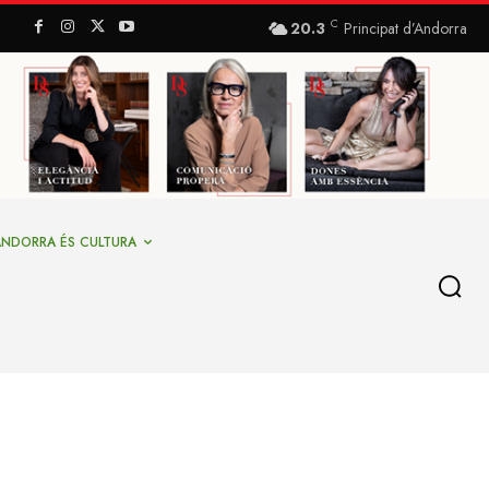
C
20.3
Principat d’Andorra
ANDORRA ÉS CULTURA