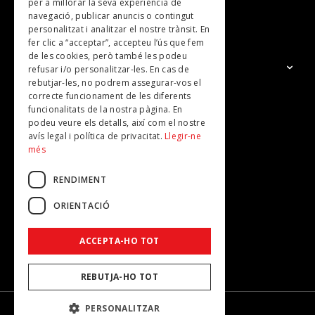
per a millorar la seva experiència de
navegació, publicar anuncis o contingut
NOSALTRES
personalitzat i analitzar el nostre trànsit. En
fer clic a “acceptar”, accepteu l’ús que fem
de les cookies, però també les podeu
El Grup
refusar i/o personalitzar-les. En cas de
rebutjar-les, no podrem assegurar-vos el
Contacte
correcte funcionament de les diferents
Subscripcions
funcionalitats de la nostra pàgina. En
podeu veure els detalls, així com el nostre
Publicitat
avís legal i política de privacitat.
Llegir-ne
més
RENDIMENT
ORIENTACIÓ
ACCEPTA-HO TOT
REBUTJA-HO TOT
PERSONALITZAR