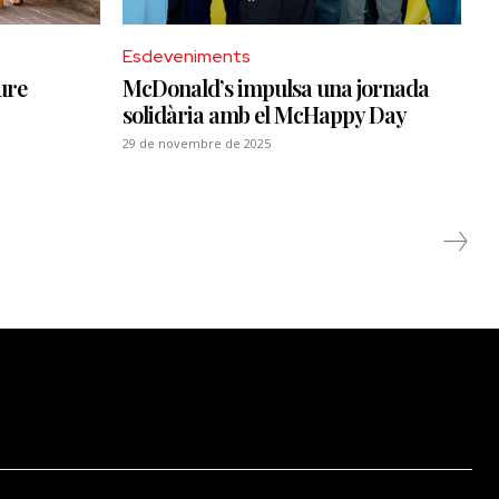
Esdeveniments
iure
McDonald’s impulsa una jornada
solidària amb el McHappy Day
29 de novembre de 2025