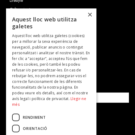
Lifestyle
Cultura i art
×
Entrevistes
Aquest lloc web utilitza
galetes
Gastronomia
Aquest lloc web utilitza galetes (cookies)
TV
per a millorar la seva experiència de
Plans per fer
navegació, publicar anuncis o contingut
personalitzat i analitzar el nostre trànsit. En
Revistes
fer clic a “acceptar”, accepteu l’ús que fem
de les cookies, però també les podeu
refusar i/o personalitzar-les. En cas de
SUBSCRIU-TE A LA NOSTRA NEWSLETTER!
rebutjar-les, no podrem assegurar-vos el
correcte funcionament de les diferents
funcionalitats de la nostra pàgina. En
Correu electrònic*
podeu veure els detalls, així com el nostre
avís legal i política de privacitat.
Llegir-ne
més
Accepto la
política de privacitat
RENDIMENT
ORIENTACIÓ