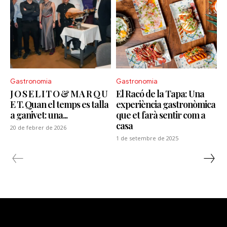
Gastronomia
Gastronomia
J O S E L I T O & M A R Q U
El Racó de la Tapa: Una
E T. Quan el temps es talla
experiència gastronòmica
a ganivet: una...
que et farà sentir com a
casa
20 de febrer de 2026
1 de setembre de 2025