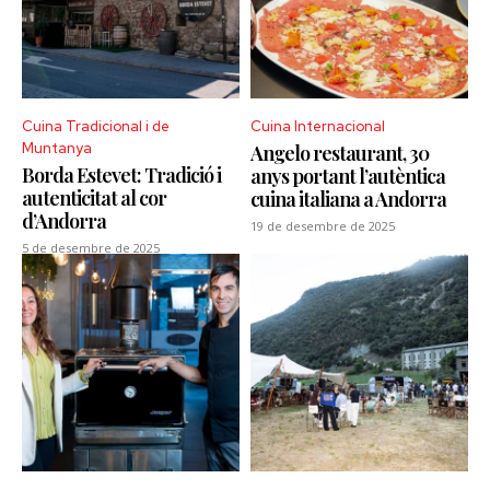
Cuina Tradicional i de
Cuina Internacional
Muntanya
Angelo restaurant, 30
Borda Estevet: Tradició i
anys portant l’autèntica
autenticitat al cor
cuina italiana a Andorra
d’Andorra
19 de desembre de 2025
5 de desembre de 2025