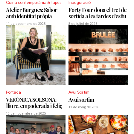
Cuina contemporània & tapes
Inauguració
Atelier Burgues: Sabor
Forty Four dona el tret de
amb identitat pròpia
sortida a les tardes d’estiu
11 de desembre de 2025
8 de juliol de 2026
Portada
Avui Sortim
VERÒNICA SOLSONA:
Avui sortim
lliure, empoderada i feliç
11 de maig de 2026
10 de novembre de 2025