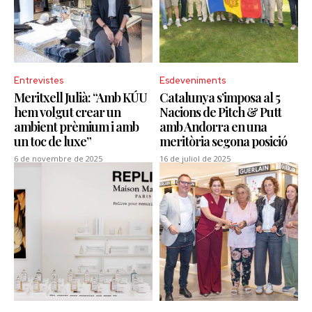
Entrevistes
Esdeveniments
Meritxell Julià: “Amb KÚU
Catalunya s’imposa al 5
hem volgut crear un
Nacions de Pitch & Putt
ambient prèmium i amb
amb Andorra en una
un toc de luxe”
meritòria segona posició
6 de novembre de 2025
16 de juliol de 2025