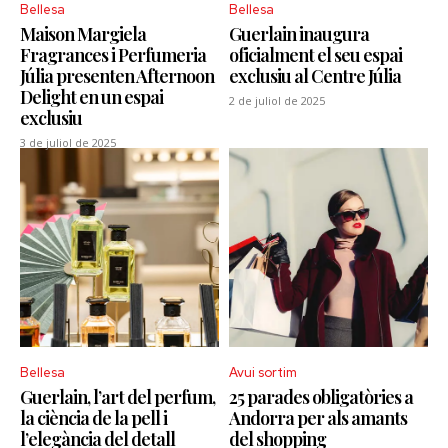
Bellesa
Bellesa
Maison Margiela
Guerlain inaugura
Fragrances i Perfumeria
oficialment el seu espai
Júlia presenten Afternoon
exclusiu al Centre Júlia
Delight en un espai
2 de juliol de 2025
exclusiu
3 de juliol de 2025
Bellesa
Avui sortim
Guerlain, l’art del perfum,
25 parades obligatòries a
la ciència de la pell i
Andorra per als amants
l’elegància del detall
del shopping