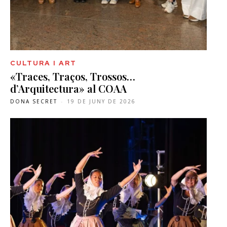
CULTURA I ART
«Traces, Traços, Trossos…
d’Arquitectura» al COAA
DONA SECRET
-
19 DE JUNY DE 2026