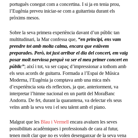
portuguès conegut com a concertina. I si ja en tenia prou,
l’Eugènia preveu iniciar-se com a guitarrista durant els
pròxims mesos.
Sobre la seva primera experiència davant d’un públic tan
multitudinari, la Mar confessa que,
“en principi, ens vam
prendre tot amb molta calma, encara que estàvem
preparades. Però, tot just arribar el dia del concert, em vaig
posar molt nerviosa perquè va ser el meu primer concert en
públic”
; així i tot, va ser capaç d’impressionar a tothom amb
els seus acords de guitarra. Formada a l’Espai de Música
Moderna, l’Eugènia ja comptava amb una mica més
d’experiència sota els reflectors, ja que, anteriorment, va
interpretar l’himne nacional en un partit del MoraBanc
Andorra. De fet, durant la quarantena, va delectar els seus
veïns amb la seva veu i el seu talent amb el piano.
Malgrat que les
Blau i Vermell
encara avaluen les seves
possibilitats acadèmiques i professionals de cara al futur,
tenen molt clar que no es volen desenganxar de la seva vena