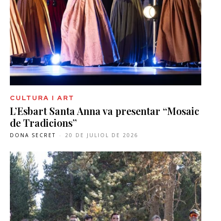
CULTURA I ART
L’Esbart Santa Anna va presentar “Mosaic
de Tradicions”
DONA SECRET
-
20 DE JULIOL DE 2026