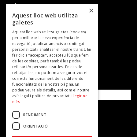
Cultura i art
×
Entrevistes
Aquest lloc web utilitza
galetes
Gastronomia
Aquest lloc web utilitza galetes (cookies)
TV
per a millorar la seva experiència de
Plans per fer
navegació, publicar anuncis o contingut
personalitzat i analitzar el nostre trànsit. En
Revistes
fer clic a “acceptar”, accepteu l’ús que fem
de les cookies, però també les podeu
refusar i/o personalitzar-les. En cas de
SUBSCRIU-TE A LA NOSTRA NEWSLETTER!
rebutjar-les, no podrem assegurar-vos el
correcte funcionament de les diferents
funcionalitats de la nostra pàgina. En
Correu electrònic*
podeu veure els detalls, així com el nostre
avís legal i política de privacitat.
Llegir-ne
més
Accepto la
política de privacitat
RENDIMENT
ORIENTACIÓ