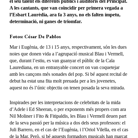
el seu talent els diferents públics i auditoris del Principat.
A les cantants, que van coincidir per primera vegada a
l’Esbart Laurèdia, ara fa 3 anys, no els falten ímpetu,
determinació, ni ganes de triomfar.
Fotos: César De Pablos
Mar i Eugènia, de 13 i 15 anys, respectivament, són les dues
noies que donen vida a l’agrupació musical Blau i Vermell,
que, durant l’estiu, es van guanyar el públic de la Cala
Laurediana, en un entranyable concert on van coquetejar
amb les cançons més sonades del pop. Si bé aquest recital de
debut ha estat una fita molt preuada per a les jovenetes,
aquest no és l’únic objectiu on tenen posada la seva mirada.
Inspirades per les interpretacions de celebritats de la mida
d’Adele i Ed Sheeran, o per exponents més propers com ara
Nil Moliner i Fito & Fitipaldis, les Blau i Vermell deuen part
de la seva passió per la música a dos dels seus professors: el
Juli Barrero, en el cas de l’Eugènia, i l’Oriol Vilella, en el cas
de la Mar. Però, si bé aquests formadors musicals han marcat