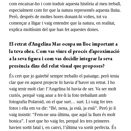
com encaixar-ho i com traduir aquesta història al meu treball,
especialment com fer que la natura representés aquesta lluita.
Però, després de moltes hores donant-hi voltes, tot va
començar a lligar i vaig entendre que la natura, en realitat,
explica moltíssim del que han fet aquestes dones.
El retrat d’Angelina Mas ocupa un lloc
important
a
la teva obra. Com vas viure el procés d’aproximació
a la seva figura i com vas decidir integrar la seva
presència dins del relat visual que proposes?
És cert que jo gairebé sempre treballo el paisatge, però tenia
clar que en aquest projecte hi havia d’haver un retrat. I ho
vaig tenir molt clar: l’Angelina hi havia de ser. Va ser molt
curiós, perquè vaig anar a fer-li la foto treballant amb
fotografia Polaroid, on el que surt… surt. Li vaig fer tres
fotos i ella em va dir: “
Bé
, nena, ja està, ja està”. Però jo li
vaig insistir: “Fem-ne una última, que aquí la llum és molt
bonica”. I sort que ho vaig fer, perquè les tres primeres
havien sortit
fatal i, en canvi, l’última
va sortir perfecta. És