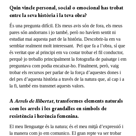
Quin vincle personal, social o emocional has trobat
entre la seva història i la teva obra?
És una pregunta difícil.
Els meus avis són de fora, els meus
pares són andorrans i jo també, però no havíem sentit ni
estudiat mai aquesta part de la història.
Descobrir-la em va
semblar realment molt interessant. Pel que fa a l’obra, sí que
és veritat que al principi em va costar trobar el fil conductor,
perquè jo treballo principalment la fotografia de paisatge i em
preguntava com podia encaixar-ho. Finalment, però, vaig
trobar els recursos per parlar de la força d’aquestes dones i
del pes d’aquesta història a través de la
natura que, al cap i a
la fi, també
ens transmet aquests valors.
A
Arrels de llibertat
, transformes elements naturals
com les arrels i les grandalles en símbols de
resistència i herència femenina.
El meu llenguatge és la natura; és el meu mitjà d’expressió i
la manera com jo em comunico. El gran repte va ser trobar