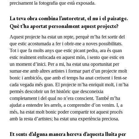
precisament la fotografia que està exposada.
La teva obra combina l’autoretrat, el nu i el paisatge.
Què t’ha aportat personalment aquest projecte?
Aquest projecte ha estat un repte, perquè m’ha fet sortir del
que estic acostumada a fer i obrir-me a noves possibilitats.
Tot i que fa molts anys que estic picant pedra, ara és quan
estic realment enfocada en aquest món, i sento que estic en
un moment d’inici. Per a mi, ha estat una oportunitat per
sumar-me amb altres artistes i formar part d’un projecte molt
bonic i ambiciós, que amb el temps ha anat creixent i fent-se
cada vegada més gran. El
projecte
m’ha enriquit molt, i
m’ha
permès
descobrir un fet històric que desconeixia
completament i del qual no n’era conscient. També m’ha
ajudat a entendre les arrels, a comprendre d’on venim. I, a
més, ha estat molt bonic poder compartir tot aquest procés
amb la resta d’artistes; ha estat una experiència preciosa.
Et sents d’alguna manera hereva d’aquesta lluita per