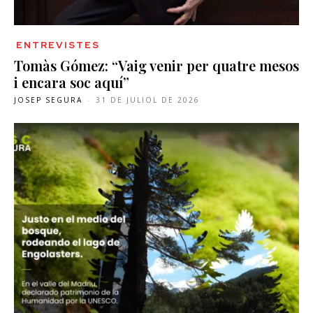
ENTREVISTES
Tomàs Gómez: “Vaig venir per quatre mesos
i encara soc aquí”
JOSEP SEGURA
-
31 DE JULIOL DE 2026