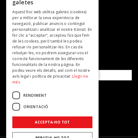
galetes
Gastronomia
Aquest lloc web utilitza galetes (cookies)
TV
per a millorar la seva experiència de
Plans per fer
navegació, publicar anuncis o contingut
personalitzat i analitzar el nostre trànsit. En
Revistes
fer clic a “acceptar”, accepteu l’ús que fem
de les cookies, però també les podeu
refusar i/o personalitzar-les. En cas de
SUBSCRIU-TE A LA NOSTRA NEWSLETTER!
rebutjar-les, no podrem assegurar-vos el
correcte funcionament de les diferents
funcionalitats de la nostra pàgina. En
Correu electrònic*
podeu veure els detalls, així com el nostre
avís legal i política de privacitat.
Llegir-ne
més
Accepto la
política de privacitat
RENDIMENT
ORIENTACIÓ
ACCEPTA-HO TOT
REBUTJA-HO TOT