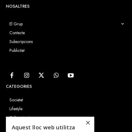
NOSALTRES
El Grup
Contacte
Subscripcions
Publicitat
CATEGORIES
Societat
Lifestyle
Cultura i art
×
Entrevistes
Aquest lloc web utilitza