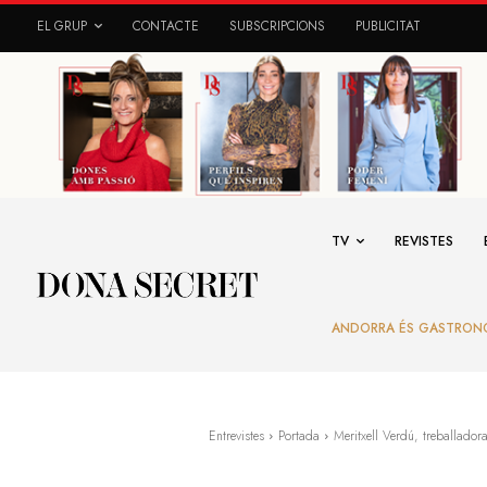
EL GRUP
CONTACTE
SUBSCRIPCIONS
PUBLICITAT
TV
REVISTES
ANDORRA ÉS GASTRON
Entrevistes
Portada
Meritxell Verdú, treballadora