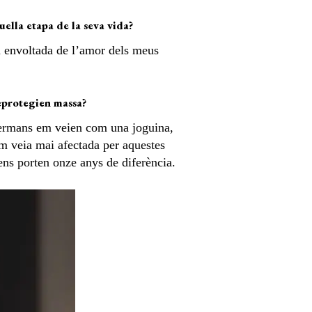
uella etapa de la seva vida?
ia envoltada de l’amor dels meus
reprotegien massa?
germans em veien com una joguina,
em veia mai afectada per aquestes
ens porten onze anys de diferència.