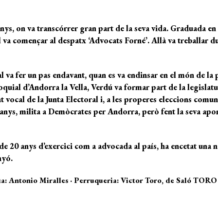
anys, on va transcórrer gran part de la seva vida. Graduada en 
 va començar al despatx ‘Advocats Forné’. Allà va treballar du
al va fer un pas endavant, quan es va endinsar en el món de la 
quial d’Andorra la Vella, Verdú va formar part de la legislat
at vocal de la Junta Electoral i, a les properes eleccions com
 anys, milita a Demòcrates per Andorra, però fent la seva apo
 de 20 anys d’exercici com a advocada al país, ha encetat una
nyó.
fia: Antonio Miralles · Perruqueria: Victor Toro, de Saló TORO