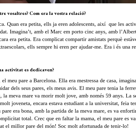
tre vosaltres? Com era la vostra relació?
a. Quan era petita, ells ja eren adolescents, així que les activ
dat. Imagina’t, amb el Marc em porto cinc anys, amb l’Albert
ncara era petita. Era complicat compartir amistats perquè està
extraescolars, ells sempre hi eren per ajudar-me. Era i és una r
na activitat es dedicaven?
el meu pare a Barcelona. Ella era mestressa de casa, imagina’
uidar dels seus pares, els meus avis. El meu pare tenia la ferr
 la meva mare va morir molt jove, amb només 59 anys. La sev
molt joveneta, encara estava estudiant a la universitat, feia t
 pare era bona, amb la partida de la meva mare, es va enforti
plicitat total. Crec que en faltar la mama, el meu pare es va
t el millor pare del món! Soc molt afortunada de tenir-lo!