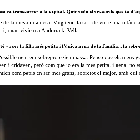
sa va transcórrer a la capital. Quins són els records que té d’aq
 de la meva infantesa. Vaig tenir la sort de viure una infànc
rri, quan vivíem a Andorra la Vella.
è va ser la filla més petita i l’única nena de la família… la sob
a. Possiblement em sobreprotegien massa. Penso que els meus 
ven i cridaven, però com que jo era la més petita, i nena, no 
ntien com papis en ser més grans, sobretot el major, amb qui 