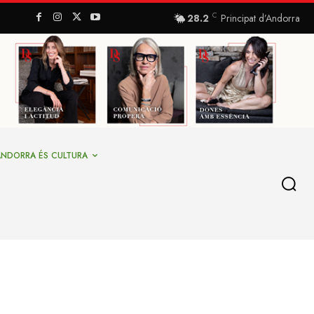
C
28.2
Principat d’Andorra
ANDORRA ÉS CULTURA