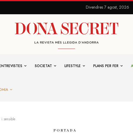
Divendres 7 agost, 2026
ENTREVISTES
SOCIETAT
LIFESTYLE
PLANS PER FER
OMIA
 i sensible
PORTADA