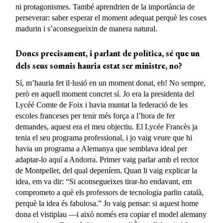
ni protagonismes. També aprendrien de la importància de
perseverar: saber esperar el moment adequat perquè les coses
madurin i s’aconsegueixin de manera natural.
Doncs precisament, i parlant de política, sé que un
dels seus somnis hauria estat ser ministre, no?
Sí, m’hauria fet il·lusió en un moment donat, eh! No sempre,
però en aquell moment concret sí. Jo era la presidenta del
Lycéé Comte de Foix i havia muntat la federació de les
escoles franceses per tenir més força a l’hora de fer
demandes, aquest era el meu objectiu. El Lycée Francès ja
tenia el seu programa professional, i jo vaig veure que hi
havia un programa a Alemanya que semblava ideal per
adaptar-lo aquí a Andorra. Primer vaig parlar amb el rector
de Montpeller, del qual depeníem. Quan li vaig explicar la
idea, em va dir: “Si aconsegueixes tirar-ho endavant, em
comprometo a què els professors de tecnologia parlin català,
perquè la idea és fabulosa.” Jo vaig pensar: si aquest home
dona el vistiplau —i això només era copiar el model alemany