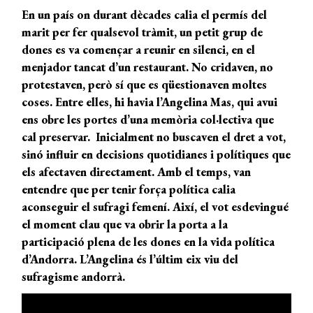
En un país on durant dècades calia el permís del
marit per fer qualsevol
tràmit, un petit grup de
dones es va començar a reunir en silenci, en el
menjador tancat d’un restaurant. No cridaven,
no
protestaven,
però
sí que es
qüestionaven
moltes
coses
. Entre elles, hi havia
l’Angelina
Mas, qui
avui
ens
obre les portes d’una
memòria col·lectiva que
cal preservar.
Inicialment no buscaven el dret a vot,
sinó influir en decisions quotidianes i polítiques que
els afectaven directament. Amb el temps, van
entendre que per tenir força política calia
aconseguir el sufragi femení. Així, el vot esdevingué
el moment clau que va obrir la porta a la
participació plena de les dones en la vida política
d’Andorra.
L’Angelina é
s l’últim eix viu del
sufragisme andorrà
.