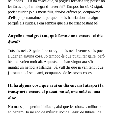
bé, doncs… Hi ha coses que, si pogués tornar a fer, potser no
les faria. I què m’alegra d’haver fet? Tampoc ho sé. O sigui,
poder cuidar jo els meus fills, fer-los créixer jo, ocupar-me
d’ells, jo personalment, perquè no els hauria donat a algú
perquè els cuidés, i em sembla que els he criat bastant bé.
Angelina, malgrat tot, què l’emociona encara, el dia
d’avui?
Tots els nets. Seguir el recorregut dels nets i veure si els puc
ajudar en alguna cosa. Jo tampoc és que pugui fer gaire, però
bé, tots volen molt alt. Aquests que han vingut ara s’han
muntat un negoci a Islàndia. Sí, vull dir que ja van fent i que
ja estan en el seu camí, ocupant-se de les seves coses.
Hi ha alguna cosa que avui en dia encara l’atrapa i la
transporta encara al passat, no sé, una música,
una
olor
…
No massa, he perdut l’olfacte, així que les olors… millor no
en parlem. Jo no soc de música; soc de llegir, de llibres i de