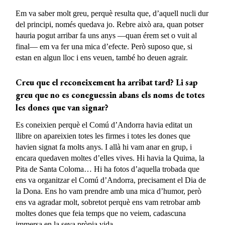
Em va saber molt greu, perquè resulta que, d’aquell nucli dur
del principi, només quedava jo. Rebre això ara, quan potser
hauria pogut arribar fa uns anys —quan érem set o vuit al
final— em va fer una mica d’efecte. Però suposo que, si
estan en algun lloc i ens veuen, també ho deuen agrair.
Creu que el reconeixement ha arribat tard? Li sap
greu que no es coneguessin abans els noms de totes
les dones que van signar?
Es coneixien perquè el Comú d’Andorra havia editat un
llibre on apareixien totes les firmes i totes les dones que
havien signat fa molts anys. I allà hi vam anar en grup, i
encara quedaven moltes d’elles vives. Hi havia la Quima, la
Pita de Santa Coloma… Hi ha fotos d’aquella trobada que
ens va organitzar el Comú d’Andorra, precisament el Dia de
la Dona. Ens ho vam prendre amb una mica d’humor, però
ens va agradar molt, sobretot perquè ens vam retrobar amb
moltes dones que feia temps que no veiem, cadascuna
immersa en la seva pròpia vida.