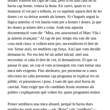
només votaven els caps de casa, però si en una casa no hi
havia cap home, votava la dona. En canvi, quan es va
instaurar el vot per a tothom, es va suprimir aquest dret de les
dones i es va deixar només als homes. Si s’hagués seguit la
lògica anterior, el vot hauria estat per a homes i dones, ja que
les dones ja tenien dret a votar. Amb tota aquesta
documentació vam dir: “Mira, ens assessorarà el Marc Vila i
ja anirem avançant.” Al cap de poc temps ens van dir una
cosa molt clara: si volíem tenir pes, necessitàvem el dret de
vot. Sense això, no tindríem cap força. Així que vam decidir
demanar-lo. No era ben bé un anhel inicial, sinó una
necessitat: si calia el dret de vot, el demanàvem. El que va
passar és que, un cop el vam aconseguir, ens vam tornar una
mica més exigents. Fins aleshores, per presentar-se a unes
eleccions no calia presentar cap programa ni explicar res en
públic: et presentaves i prou. I vam dir que això havia de
canviar. Vam exigir que els candidats fessin reunions als
pobles i expliquessin què volien fer, quins programes tenien.
Potser semblava una mica absurd, perquè hi havia dues
tendències molt marcades —els “Reig” i els “antiReig”—