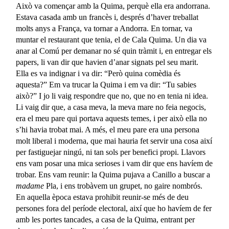
Això va començar amb la Quima, perquè ella era andorrana.
Estava casada amb un francès i, després d’haver treballat
molts anys a França, va tornar a Andorra. En tornar, va
muntar el restaurant que tenia, el de Cala Quima. Un dia va
anar al Comú per demanar no sé quin tràmit i, en entregar els
papers, li van dir que havien d’anar signats pel seu marit.
Ella es va indignar i va dir: “Però quina comèdia és
aquesta?” Em va trucar la Quima i em va dir: “Tu sabies
això?” I jo li vaig respondre que no, que no en tenia ni idea.
Li vaig dir que, a casa meva, la meva mare no feia negocis,
era el meu pare qui portava aquests temes, i per això ella no
s’hi havia trobat mai. A més, el meu pare era una persona
molt liberal i moderna, que mai hauria fet servir una cosa així
per fastiguejar ningú, ni tan sols per benefici propi. Llavors
ens vam posar una mica serioses i vam dir que ens havíem de
trobar. Ens vam reunir: la Quima pujava a Canillo a buscar a
madame
Pla, i ens trobàvem un grupet, no gaire nombrós.
En aquella època estava prohibit reunir-se més de deu
persones fora del període electoral, així que ho havíem de fer
amb les portes tancades, a casa de la Quima, entrant per