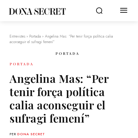
Entrevistes
Portada
Angelina Mas: “Per tenir força política calia
aconseguir el sufragi femení”
PORTADA
PORTADA
Angelina Mas: “Per
tenir força política
calia aconseguir el
sufragi femení”
PER
DONA SECRET