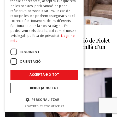
fer clic a “acceptar”, accepteu l’ús que fem
de les cookies, però també les podeu
refusar i/o personalitzar-les. En cas de
rebutjar-les, no podrem assegurar-vos el
correcte funcionament de les diferents
funcionalitats de la nostra pàgina. En
podeu veure els detalls, així com el nostre
ENTREVISTES
avís legal i política de privacitat.
Llegir-ne
Ludovic Pierre: “La transformació de Piolet
més
Park a Lodge Park va molt més enllà d’un
canvi de nom”
RENDIMENT
DONA SECRET
-
3 D'AGOST DE 2026
ORIENTACIÓ
ACCEPTA-HO TOT
REBUTJA-HO TOT
PERSONALITZAR
POWERED BY COOKIESCRIPT