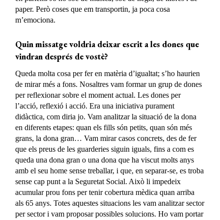
paper. Però coses que em transportin, ja poca cosa
m’emociona.
Quin missatge voldria deixar escrit a les dones que
vindran després de vostè?
Queda molta cosa per fer en matèria d’igualtat; s’ho haurien
de mirar més a fons. Nosaltres vam formar un grup de dones
per reflexionar sobre el moment actual. Les dones per
l’acció, reflexió i acció. Era una iniciativa purament
didàctica, com diria jo. Vam analitzar la situació de la dona
en diferents etapes: quan els fills són petits, quan són més
grans, la dona gran… Vam mirar casos concrets, des de fer
que els preus de les guarderies siguin iguals, fins a com es
queda una dona gran o una dona que ha viscut molts anys
amb el seu home sense treballar, i que, en separar-se, es troba
sense cap punt a la Seguretat Social. Això li impedeix
acumular prou fons per tenir cobertura mèdica quan arriba
als 65 anys. Totes aquestes situacions les vam analitzar sector
per sector i vam proposar possibles solucions. Ho vam portar