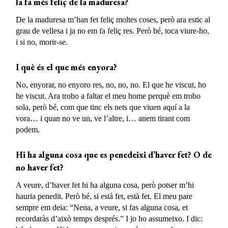
la fa més feliç
de la maduresa?
De la maduresa m’han fet feliç moltes coses, però ara estic al
grau de vellesa i ja no em fa feliç res. Però bé, toca viure-ho,
i si no, morir-se.
I què és el que més enyora?
No, enyorar, no enyoro res, no, no, no. El que he viscut, ho
he viscut. Ara trobo a faltar el meu home perquè em trobo
sola, però bé, com que tinc els nets que viuen aquí a la
vora… i quan no ve un, ve l’altre, i… anem tirant com
podem.
Hi ha alguna cosa que es penedeixi d’haver fet? O de
no haver fet?
A veure, d’haver fet hi ha alguna cosa, però potser m’hi
hauria penedit. Però bé, si està fet, està fet. El meu pare
sempre em deia: “Nena, a veure, si fas alguna cosa, et
recordaràs d’això temps després.” I jo ho assumeixo. I dic: