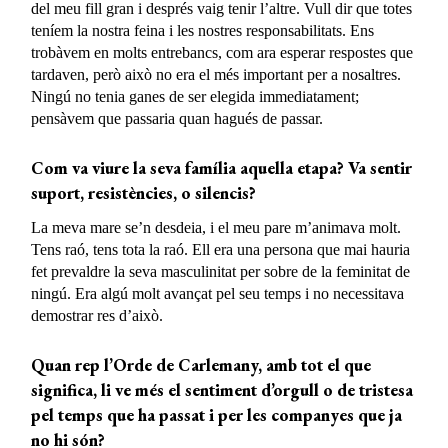
del meu fill gran i després vaig tenir l’altre. Vull dir que totes
teníem la nostra feina i les nostres responsabilitats. Ens
trobàvem en molts entrebancs, com ara esperar respostes que
tardaven, però això no era el més important per a nosaltres.
Ningú no tenia ganes de ser elegida immediatament;
pensàvem que passaria quan hagués de passar.
Com va viure la seva família aquella etapa? Va sentir
suport, resistències, o silencis?
La meva mare se’n desdeia, i el meu pare m’animava molt.
Tens raó, tens tota la raó. Ell era una persona que mai hauria
fet prevaldre la seva masculinitat per sobre de la feminitat de
ningú. Era algú molt avançat pel seu temps i no necessitava
demostrar res d’això.
Quan rep l’Orde de Carlemany, amb tot el que
significa, li ve més el sentiment d’orgull o de tristesa
pel temps que ha passat i per les companyes que ja
no hi són?