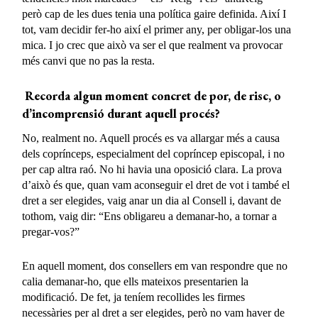
però cap de les dues tenia una política gaire definida. Així I
tot, vam decidir fer-ho així el primer any, per obligar-los una
mica. I jo crec que això va ser el que realment va provocar
més canvi que no pas la resta.
Recorda algun moment concret de por, de risc, o
d’incomprensió durant aquell procés?
No, realment no. Aquell procés es va allargar més a causa
dels coprínceps, especialment del copríncep episcopal, i no
per cap altra raó. No hi havia una oposició clara. La prova
d’això és que, quan vam aconseguir el dret de vot i també el
dret a ser elegides, vaig anar un dia al Consell i, davant de
tothom, vaig dir: “Ens obligareu a demanar-ho, a tornar a
pregar-vos?”
En aquell moment, dos consellers em van respondre que no
calia demanar-ho, que ells mateixos presentarien la
modificació. De fet, ja teníem recollides les firmes
necessàries per al dret a ser elegides, però no vam haver de