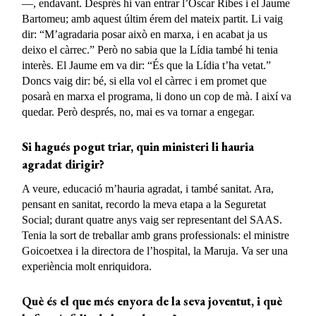
—, endavant. Després hi van entrar l’Òscar Ribes i el Jaume
Bartomeu; amb aquest últim érem del mateix partit. Li vaig
dir: “M’agradaria posar això en marxa, i en acabat ja us
deixo el càrrec.” Però no sabia que la Lídia també hi tenia
interès. El Jaume em va dir: “És que la Lídia t’ha vetat.”
Doncs vaig dir: bé, si ella vol el càrrec i em promet que
posarà en marxa el programa, li dono un cop de mà. I així va
quedar. Però després, no, mai es va tornar a engegar.
Si hagués pogut triar, quin ministeri li hauria
agradat dirigir?
A veure, educació m’hauria agradat, i també sanitat. Ara,
pensant en sanitat, recordo la meva etapa a la Seguretat
Social; durant quatre anys vaig ser representant del SAAS.
Tenia la sort de treballar amb grans professionals: el ministre
Goicoetxea i la directora de l’hospital, la Maruja. Va ser una
experiència molt enriquidora.
Què és el que
més enyora de la seva
joventut,
i què