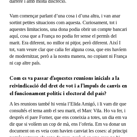
darrere i amb molta discreció.
Vam començar parlant d’una cosa i d’una altra, i van anar
sortint petites situacions com aquesta. Curiosament, tot i
aquestes limitacions, una dona podia obrir un compte bancari
aquí, cosa que a França no podia fer sense el permís del
marit. Era diferent, no millor ni pitjor, però diferent. Així I
tot, vam veure clar que calia fer alguna cosa, que ens havíem
de modernitzar, però a la nostra manera, no copiant ni França
ni cap altre país.
Com es va passar d’aquestes reunions inicials a la
reivindicació del dret de vot i a l’impuls de canvis en
el funcionament polític i electoral del país?
A les reunions també hi venia l’Elida Amigó, i li vam dir que
consultés el tema amb el seu marit, el Marc Vila. Ho va fer, i
després el pare Forner, que ens coneixia a totes, un dia em va
dir que si volíem un cop de mà, ens l’oferia. Em va donar un
document on es veia com havien canviat les coses: al principi