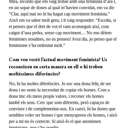
Mira, recordo que em vaig trobar amb una feminista d’ara i,
en un sopar de dones al qual m’havien convidat, em va dir:
“Clar, aquí mai no hi ha hagut cap moviment feminista.”
Això em va saber molt greu, i li vaig respondre: “Escolta, si
et penses que el dret de vot el vam aconseguir així, com
caigut d’una pedra, sense cap moviment… No ens dèiem
feministes nosaltres, no us penseu! Avui dia, jo penso que el
feminisme s’ha embrutat molt.”
Com veu vostè l’actual moviment feminista?
Us
reconeixeu en certa manera en ell
o hi trobeu
moltíssimes diferències?
No, hi ha moltes diferències. Jo soc una dona feliç de ser
dona i no sento la necessitat de copiar els homes. Com a
dona tinc els meus propis valors, i reconec els homes
també els seus. Crec que som diferents, però capaços de
conviure i de complementar-nos. En canvi, hi ha dones que
semblen voler ser homes i que menyspreen els homes, i això
per a mi no és correcte. Si això és el que anomenen
feminisme, que s’ho quedin.