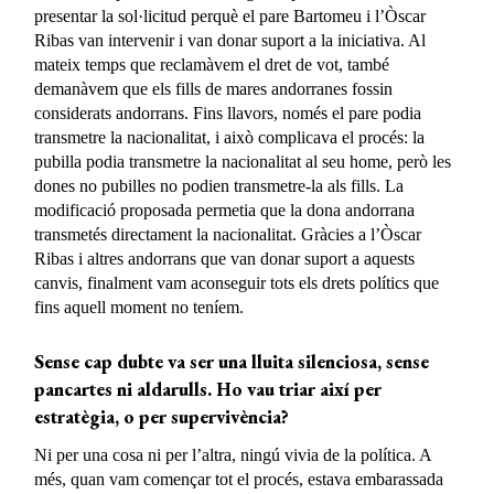
presentar la sol·licitud perquè el pare Bartomeu i l’Òscar
Ribas van intervenir i van donar suport a la iniciativa. Al
mateix temps que reclamàvem el dret de vot, també
demanàvem que els fills de mares andorranes fossin
considerats andorrans. Fins llavors, només el pare podia
transmetre la nacionalitat, i això complicava el procés: la
pubilla podia transmetre la nacionalitat al seu home, però les
dones no pubilles no podien transmetre-la als fills. La
modificació proposada permetia que la dona andorrana
transmetés directament la nacionalitat. Gràcies a l’Òscar
Ribas i altres andorrans que van donar suport a aquests
canvis, finalment vam aconseguir tots els drets polítics que
fins aquell moment no teníem.
Sense cap dubte va ser una lluita silenciosa, sense
pancartes ni aldarulls. Ho vau triar així per
estratègia, o per supervivència?
Ni per una cosa ni per l’altra, ningú vivia de la política. A
més, quan vam començar tot el procés, estava embarassada