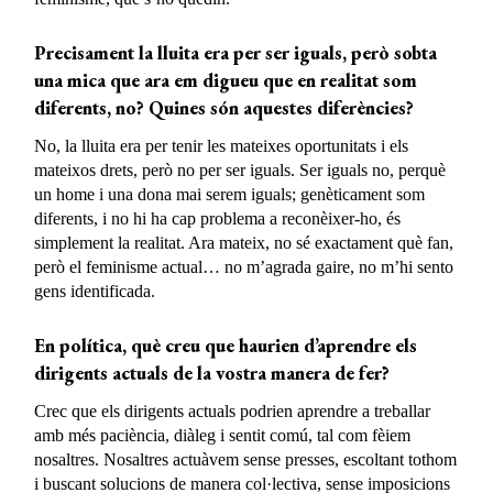
Precisament la lluita era per
ser iguals, però
sobta
una mica que ara em digueu que en realitat som
diferents, no? Quines són aquestes diferències?
No, la lluita era per tenir les mateixes oportunitats i els
mateixos drets, però no per ser iguals. Ser iguals no, perquè
un home i una dona mai serem iguals; genèticament som
diferents, i no hi ha cap problema a reconèixer-ho, és
simplement la realitat. Ara mateix, no sé exactament què fan,
però el feminisme actual… no m’agrada gaire, no m’hi sento
gens identificada.
En política, què creu que haurien d’aprendre els
dirigents actuals de la vostra manera de fer?
Crec que els dirigents actuals podrien aprendre a treballar
amb més paciència, diàleg i sentit comú, tal com fèiem
nosaltres. Nosaltres actuàvem sense presses, escoltant tothom
i buscant solucions de manera col·lectiva, sense imposicions