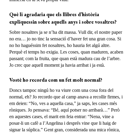
Què li agradaria que els llibres d’història
expliquessin sobre aquells anys i sobre vosaltres?
Sobre nosaltres ja se n’ha dit massa. Vull dir, el nostre paper
no era… jo no tinc la sensació d’haver fet una gran cosa. Si
no ho haguéssim fet nosaltres, ho hauria fet algú altre.
Perquè el temps ho exigia. Les coses, quan maduren, acaben
passant; com la fruita, que quan està madura cau de l’arbre.
Jo crec que aquell moment ja havia arribat i ja està.
Vostè
ho recorda com un fet molt normal?
Doncs tampoc ningú ho va viure com una cosa fora del
normal, eh? Jo recordo que al camp anava a recollir firmes, i
em deien: “No, ves a aquella casa,” ja saps, les cases més
ròniques. Jo pensava: “Bé, aquí potser no arribarà…” Però
en aquestes cases, el marit em feia entrar: “Nena, vine a
posar-li un cafè a l’Angelina i després vine que li haig de
signar la súplica.” Gent gran, considerada una mica rònica,