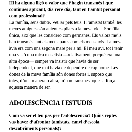
Hi ha alguna lliçó o valor que t’hagin transmès i que
continues aplicant, dia rere dia, tant en l’àmbit personal
com professional?
La família, sens dubte. Vetllar pels teus. I l’amistat també: les
meves amigues són autèntics pilars a la meva vida. Soc filla
única, així que les considero com germanes. Els valors me’ls
han transmès tant els meus pares com els meus avis. La meva
àvia era com una segona mare per a mi. El meu avi, tot i tenir
una visió una mica masclista —relativament, perquè era una
altra època— sempre va insistir que havia de ser
independent, que mai havia de dependre de cap home. Les
dones de la meva família són dones fortes i, suposo que
totes, d’una manera o altra, m’han transmès aquesta força i
aquesta manera de ser.
ADOLESCÈNCIA I ESTUDIS
Com va ser el teu pas per l’adolescència? Quins reptes
vas haver d’afrontar (amistats, canvi d’escola,
descobriments personals)?