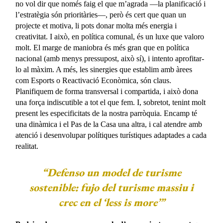
no vol dir que només faig el que m’agrada —la planificació i
l’estratègia són prioritàries—, però és cert que quan un
projecte et motiva, li pots donar molta més energia i
creativitat. I això, en política comunal, és un luxe que valoro
molt. El marge de maniobra és més gran que en política
nacional (amb menys pressupost, això sí), i intento aprofitar-
lo al màxim. A més, les sinergies que establim amb àrees
com Esports o Reactivació Econòmica, són claus.
Planifiquem de forma transversal i compartida, i això dona
una força indiscutible a tot el que fem. I, sobretot, tenint molt
present les especificitats de la nostra parròquia. Encamp té
una dinàmica i el Pas de la Casa una altra, i cal atendre amb
atenció i desenvolupar polítiques turístiques adaptades a cada
realitat.
“Defenso un model de turisme
sostenible: fujo del turisme massiu i
crec en el ‘less is more’”