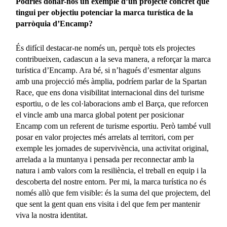
Podries donar-nos un exemple d’un projecte concret que
tingui per objectiu potenciar la marca turística de la
parròquia d’Encamp?
És difícil destacar-ne només un, perquè tots els projectes
contribueixen, cadascun a la seva manera, a reforçar la marca
turística d’Encamp. Ara bé, si n’hagués d’esmentar alguns
amb una projecció més àmplia, podríem parlar de la Spartan
Race, que ens dona visibilitat internacional dins del turisme
esportiu, o de les col·laboracions amb el Barça, que reforcen
el vincle amb una marca global potent per posicionar
Encamp com un referent de turisme esportiu. Però també vull
posar en valor projectes més arrelats al territori, com per
exemple les jornades de supervivència, una activitat original,
arrelada a la muntanya i pensada per reconnectar amb la
natura i amb valors com la resiliència, el treball en equip i la
descoberta del nostre entorn. Per mi, la marca turística no és
només allò que fem visible: és la suma del que projectem, del
que sent la gent quan ens visita i del que fem per mantenir
viva la nostra identitat.