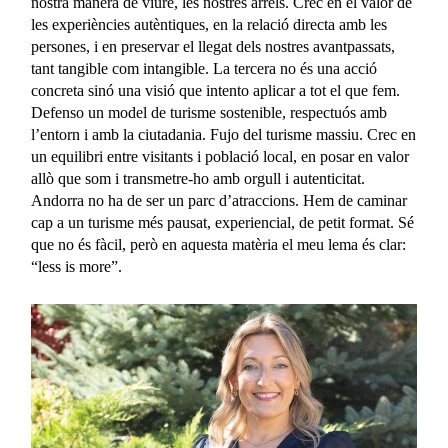
nostra manera de viure, les nostres arrels. Crec en el valor de
les experiències autèntiques, en la relació directa amb les
persones, i en preservar el llegat dels nostres avantpassats,
tant tangible com intangible. La tercera no és una acció
concreta sinó una visió que intento aplicar a tot el que fem.
Defenso un model de turisme sostenible, respectuós amb
l’entorn i amb la ciutadania. Fujo del turisme massiu. Crec en
un equilibri entre visitants i població local, en posar en valor
allò que som i transmetre-ho amb orgull i autenticitat.
Andorra no ha de ser un parc d’atraccions. Hem de caminar
cap a un turisme més pausat, experiencial, de petit format. Sé
que no és fàcil, però en aquesta matèria el meu lema és clar:
“less is more”.