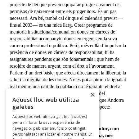
projecte de llei que preveu equiparar progressivament els
permisos de naixement entre els progenitors. És un pas
necessari. Ara bé, també cal dir que el calendari previst —
fins al 2033— és una mica llarg. Crear programes de
mentoria institucional/comunal on dones en càrrecs de
responsabilitat acompanyin dones emergents en la seva
carrera professional o política. Però, més enllà d’impulsar la
presència de dones en càrrecs de responsabilitat, hi ha
assignatures pendents que són fonamentals i que hem de
resoldre de manera urgent, com el dret a l’avortament.
Parlem d’un dret bàsic, que afecta directament la llibertat, la
salut i la dignitat de les dones. No es pot aspirar a la igualtat
real mentre una part de la població no té garantit el dret a
×
decidir sobre el seu propi cos. Respecto el model
Aquest lloc web utilitza
institucional del Coprincipat, però també crec que Andorra
galetes
pot arribar a trobar un acord que conciliï el respecte
institucional amb aquest dret.
Aquest lloc web utilitza galetes (cookies)
per a millorar la seva experiència de
navegació, publicar anuncis o contingut
Si haguessis de definir la política ideal del futur, com
personalitzat i analitzar el nostre trànsit. En
l’imaginaries? Més tecnològica, més humana, més