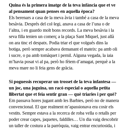
Quina és la primera imatge de la teva infància que et ve
al pensament quan penses en aquella època?
Els berenars a casa de la meva àvia i també a casa de la meva
besàvia. Després del col·legi, anava a casa de l’una o de
l’altra, i en guardo molt bons records. La meva besàvia i la
seva filla tenien un comerç a la plaça Sant Miquel, just allà
on ara tinc el despatx. Podia triar el que volgués dins la
botiga, però sempre acabava demanant el mateix: pa amb oli
i sucre, o pa amb tomàquet i pernil. Alguna vegada, la iaia
m’havia posat vi al pa, però ho fèiem d’amagat, perquè a la
meva mare no li feia gens de gràcia.
Si poguessis recuperar un trosset de la teva infantesa —
un joc, una joguina, un racó especial o aquella petita
llibertat que et feia sentir gran — què triaries i per què?
Em passava hores jugant amb les Barbies, però no de manera
convencional. El que realment m’apassionava era cosir els
vestits. Sempre estava a la recerca de roba vella o retalls per
poder crear capes, jaquetes, faldilles… Un dia vaig descobrir
un taller de costura a la parròquia, vaig entrar encuriosida, i