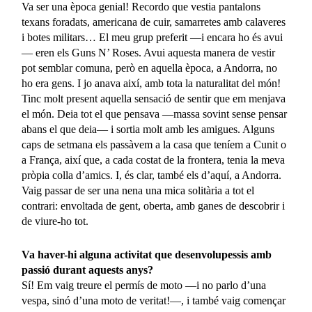
Va ser una època genial! Recordo que vestia pantalons
texans foradats, americana de cuir, samarretes amb calaveres
i botes militars… El meu grup preferit —i encara ho és avui
— eren els Guns N’ Roses. Avui aquesta manera de vestir
pot semblar comuna, però en aquella època, a Andorra, no
ho era gens. I jo anava així, amb tota la naturalitat del món!
Tinc molt present aquella sensació de sentir que em menjava
el món. Deia tot el que pensava —massa sovint sense pensar
abans el que deia— i sortia molt amb les amigues. Alguns
caps de setmana els passàvem a la casa que teníem a Cunit o
a França, així que, a cada costat de la frontera, tenia la meva
pròpia colla d’amics. I, és clar, també els d’aquí, a Andorra.
Vaig passar de ser una nena una mica solitària a tot el
contrari: envoltada de gent, oberta, amb ganes de descobrir i
de viure-ho tot.
Va haver-hi alguna activitat que desenvolupessis amb
passió durant aquests anys?
Sí! Em vaig treure el permís de moto —i no parlo d’una
vespa, sinó d’una moto de veritat!—, i també vaig començar