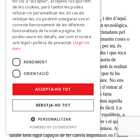
fer clic a “acceptar”, accepteu l’ús que fem
transparent…?
de les cookies, però també les podeu
refusar i/o personalitzar-les. En cas de
La meva experiència és en la política comunal, i des d’aquí,
rebutjar-les, no podrem assegurar-vos el
correcte funcionament de les diferents
ja és una política humana, transparent i fins i tot tecnològica.
funcionalitats de la nostra pàgina. En
A Encamp, no hi ha dia que no em trobi amb ciutadans pel
podeu veure els detalls, així com el nostre
carrer que em parin, em facin propostes, em demanin coses o
avís legal i política de privacitat.
Llegir-ne
simplement comparteixin la seva opinió. Això, per mi, és
més
l’essència: una política de proximitat, que escolta i que toca
de peus a terra. Crec que la política del futur hauria de
RENDIMENT
conservar justament això: la connexió directa amb la realitat
quotidiana de la gent. I això vol dir reconèixer que hi ha
ORIENTACIÓ
moltes realitats diferents, moltes maneres de viure. No ens
podem permetre perdre aquesta mirada. Abans d’entrar al
ACCEPTA-HO TOT
Comú, recordo haver pensat sovint “jo això ho faria
diferent”. I ara, des de dins, intento no perdre mai aquella
REBUTJA-HO TOT
mirada de ciutadana, tot i que reconec que no és fàcil. La
política institucional et porta sovint a gestionar equilibris, a
PERSONALITZAR
adaptar, i a assumir que, entre el que voldries fer i el que
POWERED BY COOKIESCRIPT
realment és possible, hi ha un camí de compromisos. Ara bé,
també hem sigut capaços de fer canvis importants en l’àmbit