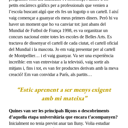
petits encàrrecs gràfics per a professionals que venien a
l’escola buscant algú que els fes un logotip o un cartell. I així
vaig començar a guanyar els meus primers diners. Però hi va
haver un moment que ho va canviar tot: just abans del
Mundial de Futbol de França 1998, es va organitzar un
concurs nacional entre totes les escoles de Belles Arts. Es
tractava de dissenyar el cartell de cada ciutat, el cartell oficial
del Mundial i la mascota. Jo em vaig presentar per al cartell
de Montpellier… i el vaig guanyar. Va ser una experiència
increïble: em van entrevistar a la televisió, vaig sortir als
mitjans i, fins i tot, es van fer productes derivats amb la meva
creació! Em van convidar a París, als partits…
“Estic aprenent a ser menys exigent
amb mi mateixa”
Quines van ser les principals lliçons o descobriments
d’aquella etapa universitària que encara t’acompanyen?
Inicialment no tenia previst anar tan lluny. Volia estudiar