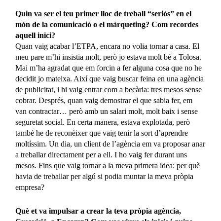
Quin va ser el teu primer lloc de treball “seriós” en el
món de la comunicació o el màrqueting? Com recordes
aquell inici?
Quan vaig acabar l’ETPA, encara no volia tornar a casa. El
meu pare m’hi insistia molt, però jo estava molt bé a Tolosa.
Mai m’ha agradat que em forcin a fer alguna cosa que no he
decidit jo mateixa. Així que vaig buscar feina en una agència
de publicitat, i hi vaig entrar com a becària: tres mesos sense
cobrar. Després, quan vaig demostrar el que sabia fer, em
van contractar… però amb un salari molt, molt baix i sense
seguretat social. En certa manera, estava explotada, però
també he de reconèixer que vaig tenir la sort d’aprendre
moltíssim. Un dia, un client de l’agència em va proposar anar
a treballar directament per a ell. I ho vaig fer durant uns
mesos. Fins que vaig tornar a la meva primera idea: per què
havia de treballar per algú si podia muntar la meva pròpia
empresa?
Què et va impulsar a crear la teva pròpia agència,