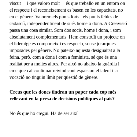
viscut —i que valoro molt— és que treballo en un entorn on
el respecte i el reconeixement es basen en les capacitats, no
en el gènere. Valorem els punts forts i els punts febles de
cadascú, independentment de si és home o dona. A Creavisió
passa una cosa similar. Som dos socis, home i dona, i som
absolutament complementaris. Hem construït un projecte on
el lideratge es comparteix i es respecta, sense jerarquies
imposades pel gènere. No pateixo aquesta desigualtat a la
feina, però, com a dona i com a feminista, sé que és una
realitat per a moltes altres. Per això no abaixo la guàrdia i
crec que cal continuar reivindicant espais on el talent i la
vocació no tinguin límit per qüestió de gènere.
Creus que les dones tindran un paper cada cop més
rellevant en la presa de decisions polítiques al país?
No és que ho cregui. Ha de ser així.