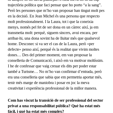
trajectòria política que faci pensar que ho porto “a la sang”.
Però les persones que m’ho van proposar han tingut molt pes
en la decisió. En Jean Michel és una persona que respecto
molt professionalment. I la Laura, tot i que la coneixia
menys, només pel fet de ser dona en un càrrec així, ja em
transmetia molt: perquè, siguem sincers, avui encara, per
arribar-hi, una dona sovint ha de lluitar més que qualsevol
home. Desconec si va ser el cas de la Laura, però «per
defecte» penso així, perquè és la realitat que vivim moltes
dones… Des del primer moment, em van proposar la
conselleria de Comunicació, i això em va motivar moltíssim.
I he de confessar que vaig creuar els dits per poder estar
també a Turisme… No m’ho van confirmar d’entrada, però
era una conselleria que sabia que em permetria aportar més,
tenir més marge de maniobra i posar en joc la meva
creativitat i experiència professional de la millor manera.
Com has viscut la transició de ser professional del sector
privat a una responsabilitat pública? Què ha estat més
fàcil, i què ha estat més complex?