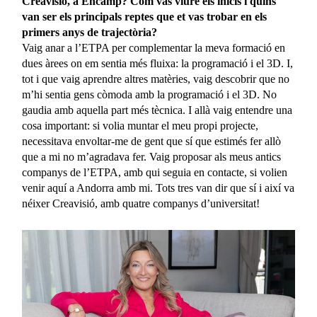
Creavisió, a Encamp? Com vas viure els inicis i quins
van ser els principals reptes que et vas trobar en els
primers anys de trajectòria?
Vaig anar a l’ETPA per complementar la meva formació en
dues àrees on em sentia més fluixa: la programació i el 3D. I,
tot i que vaig aprendre altres matèries, vaig descobrir que no
m’hi sentia gens còmoda amb la programació i el 3D. No
gaudia amb aquella part més tècnica. I allà vaig entendre una
cosa important: si volia muntar el meu propi projecte,
necessitava envoltar-me de gent que sí que estimés fer allò
que a mi no m’agradava fer. Vaig proposar als meus antics
companys de l’ETPA, amb qui seguia en contacte, si volien
venir aquí a Andorra amb mi. Tots tres van dir que sí i així va
néixer Creavisió, amb quatre companys d’universitat!