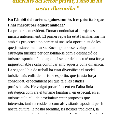
diferents del sector privat, i això m’ha
costat d’assimilar”
En l’àmbit del turisme, quines són les tres prioritats que
t’has marcat per aquest mandat?
La primera era evident. Donar continuïtat als projectes
iniciats anteriorment. El primer repte ha estat familiaritzar-me
amb els projectes i no perdre ni una sola oportunitat de les
que ja estaven en marxa. Encamp ha desenvolupat una
estratègia turística per consolidar-se com a destinació de
turisme esportiu i familiar, on el sector de la neu té una força
inqüestionable i calia continuar amb aquesta bona dinàmica.
La segona línia de treball ha estat diversificar el model
turístic, més enllà del turisme esportiu, que ja està força
consolidat, especialment pel que fa a les estades
professionals. He volgut posar l’accent en l’altra línia
estratègica com ara el turisme familiar i, en especial, en el
turisme cultural i de proximitat: crear propostes que
interessin, tant als residents com als visitants, apostant per la
nostra cultura, la nostra identitat, les nostres tradicions, la