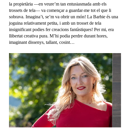
la propietària —en veure’m tan entusiasmada amb els
trossets de tela— va començar a guardar-me tot el que li
sobrava. Imagina’t, se’m va obrir un món! La Barbie és una
joguina relativament petita, i amb un trosset de tela
insignificant podies fer creacions fantàstiques! Per mi, era
llibertat creativa pura. M’hi podia perdre durant hores,
imaginant dissenys, tallant, cosint…