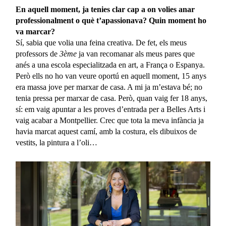
En aquell moment, ja tenies clar cap a on volies anar
professionalment o què t’apassionava? Quin moment ho
va marcar?
Sí, sabia que volia una feina creativa. De fet, els meus
professors de
3ème
ja van recomanar als meus pares que
anés a una escola especialitzada en art, a França o Espanya.
Però ells no ho van veure oportú en aquell moment, 15 anys
era massa jove per marxar de casa. A mi ja m’estava bé; no
tenia pressa per marxar de casa. Però, quan vaig fer 18 anys,
sí: em vaig apuntar a les proves d’entrada per a Belles Arts i
vaig acabar a Montpellier. Crec que tota la meva infància ja
havia marcat aquest camí, amb la costura, els dibuixos de
vestits, la pintura a l’oli…