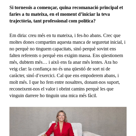
Si tornessis a començar, quina recomanació principal et
faries a tu mateixa, en el moment d’iniciar la teva
trajectòria, tant professional com política?
Em diria: creu més en tu mateixa, i fes-ho abans. Crec que
moltes dones compartim aquesta manca de seguretat inicial, i
no perquè no tinguem capacitats, sinó perquè sovint ens
falten referents o perquè ens exigim massa. Ens qüestionem
més, dubtem més… i això ens fa anar més lentes. Ara ho
veig clar: la confiança no és una qüestió de sort ni de
caràcter, sinó d’exercici. Cal que ens empoderem abans, i
molt més. I que ho fem entre nosaltres, donant-nos suport,
reconeixent-nos el valor i obrint camins perquè les que
vinguin darrere ho tinguin una mica més fàcil.