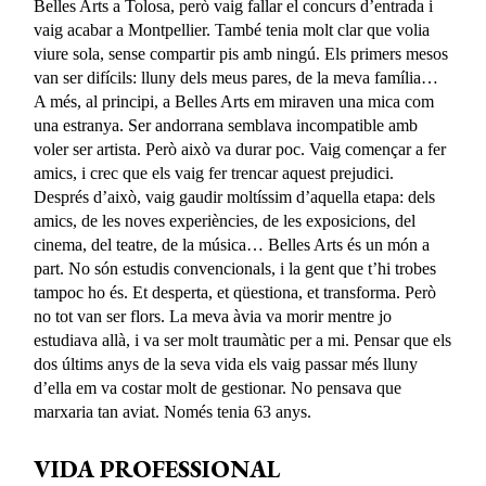
Belles Arts a Tolosa, però vaig fallar el concurs d’entrada i
vaig acabar a Montpellier. També tenia molt clar que volia
viure sola, sense compartir pis amb ningú. Els primers mesos
van ser difícils: lluny dels meus pares, de la meva família…
A més, al principi, a Belles Arts em miraven una mica com
una estranya. Ser andorrana semblava incompatible amb
voler ser artista. Però això va durar poc. Vaig començar a fer
amics, i crec que els vaig fer trencar aquest prejudici.
Després d’això, vaig gaudir moltíssim d’aquella etapa: dels
amics, de les noves experiències, de les exposicions, del
cinema, del teatre, de la música… Belles Arts és un món a
part. No són estudis convencionals, i la gent que t’hi trobes
tampoc ho és. Et desperta, et qüestiona, et transforma. Però
no tot van ser flors. La meva àvia va morir mentre jo
estudiava allà, i va ser molt traumàtic per a mi. Pensar que els
dos últims anys de la seva vida els vaig passar més lluny
d’ella em va costar molt de gestionar. No pensava que
marxaria tan aviat. Només tenia 63 anys.
VIDA PROFESSIONAL