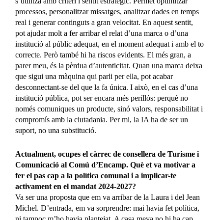
s’utilitza amb criteri i sentit estratègic. Permet optimitzar
processos, personalitzar missatges, analitzar dades en temps
real i generar continguts a gran velocitat. En aquest sentit,
pot ajudar molt a fer arribar el relat d’una marca o d’una
institució al públic adequat, en el moment adequat i amb el to
correcte. Però també hi ha riscos evidents. El més gran, a
parer meu, és la pèrdua d’autenticitat. Quan una marca deixa
que sigui una màquina qui parli per ella, pot acabar
desconnectant-se del que la fa única. I això, en el cas d’una
institució pública, pot ser encara més perillós: perquè no
només comuniques un producte, sinó valors, responsabilitat i
compromís amb la ciutadania. Per mi, la IA ha de ser un
suport, no una substitució.
Actualment, ocupes
el càrrec de consellera de Turisme i
Comunicació al Comú d’Encamp. Què et va motivar a
fer el pas cap a la política comunal i a implicar-te
activament en el mandat 2024-2027?
Va ser una proposta que em va arribar de la Laura i del Jean
Michel. D’entrada, em va sorprendre: mai havia fet política,
ni tampoc m’ho havia plantejat. A casa meva no hi ha cap