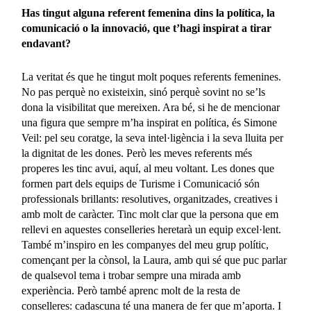
Has tingut alguna referent femenina dins la política, la
comunicació o la innovació, que t’hagi inspirat a tirar
endavant?
La veritat és que he tingut molt poques referents femenines.
No pas perquè no existeixin, sinó perquè sovint no se’ls
dona la visibilitat que mereixen. Ara bé, si he de mencionar
una figura que sempre m’ha inspirat en política, és Simone
Veil: pel seu coratge, la seva intel·ligència i la seva lluita per
la dignitat de les dones. Però les meves referents més
properes les tinc avui, aquí, al meu voltant. Les dones que
formen part dels equips de Turisme i Comunicació són
professionals brillants: resolutives, organitzades, creatives i
amb molt de caràcter. Tinc molt clar que la persona que em
rellevi en aquestes conselleries heretarà un equip excel·lent.
També m’inspiro en les companyes del meu grup polític,
començant per la cònsol, la Laura, amb qui sé que puc parlar
de qualsevol tema i trobar sempre una mirada amb
experiència. Però també aprenc molt de la resta de
conselleres: cadascuna té una manera de fer que m’aporta. I