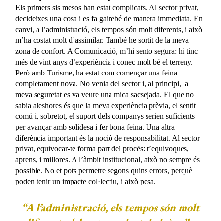
Els primers sis mesos han estat complicats. Al sector privat,
decideixes una cosa i es fa gairebé de manera immediata. En
canvi, a l’administració, els tempos són molt diferents, i això
m’ha costat molt d’assimilar. També he sortit de la meva
zona de confort. A Comunicació, m’hi sento segura: hi tinc
més de vint anys d’experiència i conec molt bé el terreny.
Però amb Turisme, ha estat com començar una feina
completament nova. No venia del sector i, al principi, la
meva seguretat es va veure una mica sacsejada. El que no
sabia aleshores és que la meva experiència prèvia, el sentit
comú i, sobretot, el suport dels companys serien suficients
per avançar amb solidesa i fer bona feina. Una altra
diferència important és la noció de responsabilitat. Al sector
privat, equivocar-te forma part del procés: t’equivoques,
aprens, i millores. A l’àmbit institucional, això no sempre és
possible. No et pots permetre segons quins errors, perquè
poden tenir un impacte col·lectiu, i això pesa.
“A l’administració, els tempos són molt