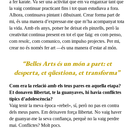
a fer karate. Va ser una activitat que em va enganxar tant que
la vaig continuar practicant fins i tot quan estudiava a fora.
Alhora, continuava pintant i dibuixant. Crear forma part de
mi, és una manera d’expressar-me que m’ha acompanyat tota
la vida. Amb els anys, potser he deixat els pinzells, però la
creativitat continua present en tot el que faig: en com penso,
com resolc, com comunico, com impulso projectes. Per mi,
crear no és només fer art —és una manera d’estar al món.
“Belles Arts és un món a part: et
desperta, et qüestiona, et transforma”
Com era la relació amb els teus pares en aquella etapa?
Et donaven llibertat, te la guanyaves, hi havia conflictes
típics d’adolescència?
Vaig tenir la meva època «rebel», sí, però no pas en contra
dels meus pares. Em deixaven força llibertat. No vaig haver
de guanyar-me la seva confiança, perquè no la vaig perdre
mai. Conflictes? Molt pocs.