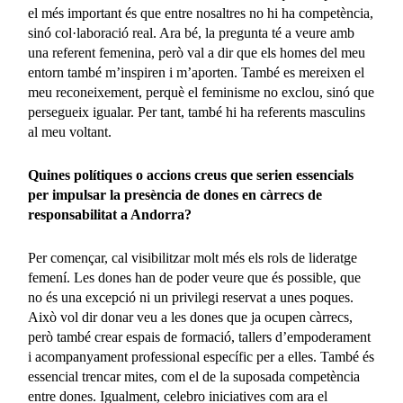
el més important és que entre nosaltres no hi ha competència,
sinó col·laboració real. Ara bé, la pregunta té a veure amb
una referent femenina, però val a dir que els homes del meu
entorn també m’inspiren i m’aporten. També es mereixen el
meu reconeixement, perquè el feminisme no exclou, sinó que
persegueix igualar. Per tant, també hi ha referents masculins
al meu voltant.
Quines polítiques o accions creus que serien essencials
per impulsar la presència de dones en càrrecs de
responsabilitat a Andorra?
Per començar, cal visibilitzar molt més els rols de lideratge
femení. Les dones han de poder veure que és possible, que
no és una excepció ni un privilegi reservat a unes poques.
Això vol dir donar veu a les dones que ja ocupen càrrecs,
però també crear espais de formació, tallers d’empoderament
i acompanyament professional específic per a elles. També és
essencial trencar mites, com el de la suposada competència
entre dones. Igualment, celebro iniciatives com ara el