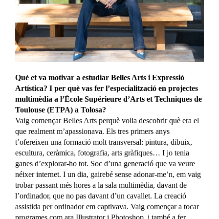
Què et va motivar a estudiar Belles Arts i Expressió
Artística? I per què vas fer l’especialització en projectes
multimèdia a l’École Supérieure d’Arts et Techniques de
Toulouse (ETPA) a Tolosa?
Vaig començar Belles Arts perquè volia descobrir què era el
que realment m’apassionava. Els tres primers anys
t’ofereixen una formació molt transversal: pintura, dibuix,
escultura, ceràmica, fotografia, arts gràfiques… I jo tenia
ganes d’explorar-ho tot. Soc d’una generació que va veure
néixer internet. I un dia, gairebé sense adonar-me’n, em vaig
trobar passant més hores a la sala multimèdia, davant de
l’ordinador, que no pas davant d’un cavallet. La creació
assistida per ordinador em captivava. Vaig començar a tocar
programes com ara Illustrator i Photoshop, i també a fer