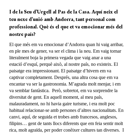
I de la Seu d’Urgell al Pas de la Casa. Aquí neix el
teu nexe d’unió amb Andorra, tant personal
com
professional. Què és el que et va emocionar més del
nostre país?
El que més em va emocionar d’Andorra quan hi vaig arribar,
en ple mes de gener, va ser el clima i la neu. Em vaig tornar
literalment boja la primera vegada que vaig anar a una
estació d’esquí, perquè això, al nostre país, no existeix. El
paisatge era impressionant. El paisatge d’hivern em va
captivar completament. Després, una altra cosa que em va
encantar va ser la gastronomia. M’agrada molt menjar, i em
va semblar fantàstica. Però, sobretot, em va sorprendre la
diversitat de gent. En aquell moment, al meu país,
malauradament, no hi havia gaire turisme, i era molt poc
habitual relacionar-se amb persones d’altres nacionalitats. En
canvi, aquí, de seguida et trobes amb francesos, anglesos,
filipins… gent de tants llocs diferents que em feia sentir molt
rica, molt agraïda, per poder conèixer cultures tan diverses. I