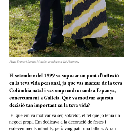
Hana Franco i Lorena Morales, creadores d’Iki Planners.
El setembre del 1999 va suposar un punt d’inflexió
en la teva vida personal, ja que vas marxar
de la teva
Colòmbia natal i vas emprendre rumb a Espanya,
concretament a Galícia. Què va
motivar aquesta
decisió tan important en la teva vida?
El que em va motivar va ser, sobretot, el fet que jo tenia un
negoci propi. Em dedicava a la decoració de festes i
esdeveniments infantils, però vaig patir una fallida. Arran