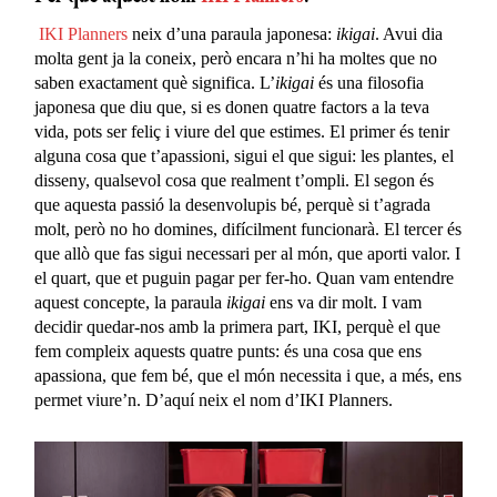
IKI Planners
neix d’una paraula japonesa:
ikigai
. Avui dia
molta gent ja la coneix, però encara n’hi ha moltes que no
saben exactament què significa. L’
ikigai
és una filosofia
japonesa que diu que, si es donen quatre factors a la teva
vida, pots ser feliç i viure del que estimes. El primer és tenir
alguna cosa que t’apassioni, sigui el que sigui: les plantes, el
disseny, qualsevol cosa que realment t’ompli. El segon és
que aquesta passió la desenvolupis bé, perquè si t’agrada
molt, però no ho domines, difícilment funcionarà. El tercer és
que allò que fas sigui necessari per al món, que aporti valor. I
el quart, que et puguin pagar per fer-ho. Quan vam entendre
aquest concepte, la paraula
ikigai
ens va dir molt. I vam
decidir quedar-nos amb la primera part, IKI, perquè el que
fem compleix aquests quatre punts: és una cosa que ens
apassiona, que fem bé, que el món necessita i que, a més, ens
permet viure’n. D’aquí neix el nom d’IKI Planners.