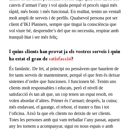
canvis d’armari l’any i vol ajuda perquè el procés sigui més
ràpid, més bonic i més funcional. En realitat, tenim un ventall
molt ampli de serveis i de perfils. Qualsevol persona pot ser
client d’IKI Planners, sempre que tingui la consciència que
vol viure bé, desprendre’s del que no necessita, respirar amb
tranquil·litat i ser més feliç.
I quins clients han provat ja els vostres serveis i quin
ha estat el grau de
satisfacció
?
És fantàstic. De fet, al principi no pensàvem que hauríem de
fer tants serveis de manteniment, perquè el que fem és deixar
sistemes d’ordre que funcionen. I funcionen bé. Tenim uns
clients molt responsables i educats, però el nivell de
satisfacció és tan alt que, un cop tenen un espai resolt, en
volen abordar d’altres. Primer és l’armari; després, la cuina;
més endavant, el garatge, el rebost, el traster o fins i tot
l’oficina. Això fa que els clients no deixin de ser clients.
Totes les persones amb qui vam treballar l’any passat, aquest
any les tornem a acompanyar, sigui en nous espais o amb