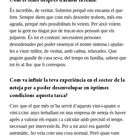
És increïble, de veritat. Sobretot perquè ens encanta el que
fem. Sempre diem que com més desordre trobem, més ens
agrada, perquè més possibilitats hi veiem. Per això volem
que la gent no tingui por de trucar-nos pensant que els
jutjarem. És tot el contrari: necessitem persones
desordenades per poder ensenyar el nostre sistema i ajudar-
les a viure millor, de veritat, amb calma, relaxades. Que
puguin gaudir de casa seva, del temps en família, sabent que
tot és al lloc que li correspon.
Com va influir la teva experiència en el sector de la
neteja per a poder desenvolupar
en òptimes
condicions aquesta tasca?
Crec que el que més m’ha servit d’aquests vint-i-quatre o
vint-i-cinc anys treballant en una empresa de neteja és haver
après a valorar els espais i a calcular amb precisió el temps
necessari per intervenir-hi. Per a mi això era gairebé
automàtic, ho veia com una cosa normal. Però quan vam