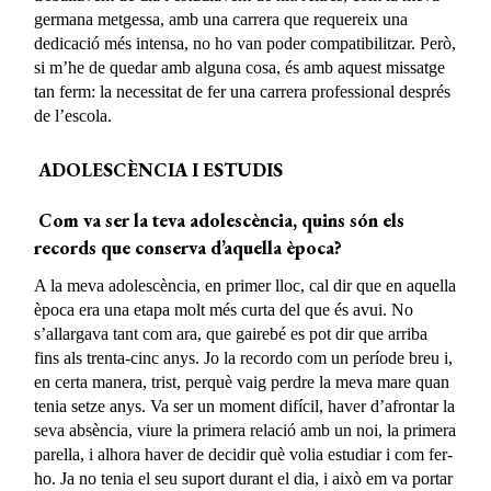
germana metgessa, amb una carrera que requereix una
dedicació més intensa, no ho van poder compatibilitzar. Però,
si m’he de quedar amb alguna cosa, és amb aquest missatge
tan ferm: la necessitat de fer una carrera professional després
de l’escola.
ADOLESCÈNCIA I ESTUDIS
Com va ser la teva adolescència, quins són els
records que conserva d’aquella època?
A la meva adolescència, en primer lloc, cal dir que en aquella
època era una etapa molt més curta del que és avui. No
s’allargava tant com ara, que gairebé es pot dir que arriba
fins als trenta-cinc anys. Jo la recordo com un període breu i,
en certa manera, trist, perquè vaig perdre la meva mare quan
tenia setze anys. Va ser un moment difícil, haver d’afrontar la
seva absència, viure la primera relació amb un noi, la primera
parella, i alhora haver de decidir què volia estudiar i com fer-
ho. Ja no tenia el seu suport durant el dia, i això em va portar