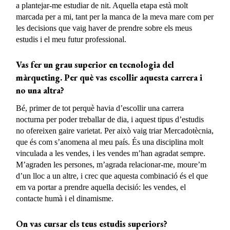
a plantejar-me estudiar de nit. Aquella etapa està molt
marcada per a mi, tant per la manca de la meva mare com per
les decisions que vaig haver de prendre sobre els meus
estudis i el meu futur professional.
Vas fer un grau superior en tecnologia del
màrqueting. Per què vas escollir aquesta carrera i
no
una altra?
Bé, primer de tot perquè havia d’escollir una carrera
nocturna per poder treballar de dia, i aquest tipus d’estudis
no ofereixen gaire varietat. Per això vaig triar Mercadotècnia,
que és com s’anomena al meu país. És una disciplina molt
vinculada a les vendes, i les vendes m’han agradat sempre.
M’agraden les persones, m’agrada relacionar-me, moure’m
d’un lloc a un altre, i crec que aquesta combinació és el que
em va portar a prendre aquella decisió: les vendes, el
contacte humà i el dinamisme.
On va
s
cursar els
t
eus estudis superiors?