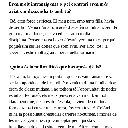
Eren molt intransigents o pel contrari eren més
aviat condescendents amb
tu
?
Bé, eren força estrictes. El meu pare, amb tants fills, havia
de ser-ho. Venia d’una formació d’acadèmia militar i, sent la
gran majoria dones, ens va educar amb molta
disciplina. Potser ens va haver d’estrènyer una mica perquè
poguéssim ser les dones que som avui. Per això, tot i la
severitat, estic molt agraïda per aquella formació.
Quina és la millor lliçó que has après d’ells?
Per a mi, la lliçó més important que ens van transmetre va
ser la importància de l’estudi. No veníem d’una família rica;
érem de classe mitjana, i no tothom té l’oportunitat de poder
estudiar. Per això, els meus pares ens van inculcar molt
clarament que, després de l’escola, havíem de continuar
formant-nos i cursar una carrera, fos com fos. A Colòmbia
hi ha la possibilitat d’estudiar carreres nocturnes, i moltes de
les meves germanes i jo vam optar per aquesta via:
treballàvem de dia i estudiàvem de nit. Altres, com la meva