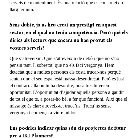
serveis de manteniment. És una relació que es construeix a
llarg termini.
Sens dubte, ja us heu creat un prestigi en aquest
sector, en el qual no teniu
competència. Però què
els
diries
als lectors que encara no han provat els
vostres
serveis?
Que s’atreveixin. Que s’atreveixin de debò i que no s’ho
pensin tant. I, sobretot, que no els faci vergonya. Hem
detectat que a moltes persones els costa trucar-nos perquè
senten que el seu espai està massa desendreçat. Però és just
el contrari: allà on hi ha desordre, nosaltres hi veiem
oportunitat. L’oportunitat d’ajudar aquella persona a gaudir
de tot el que té, a posar-ho bé, a fer que funcioni. Així que el
missatge és clar: atreveix-te, truca’ns. Truca’ns sense
vergonya i comença a viure millor.
Ens podries indicar quins són els projectes de futur
per a IKI Planners?