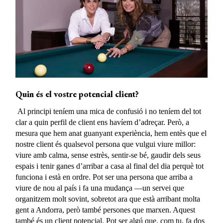
Quin és el vostre potencial client?
Al principi teníem una mica de confusió i no teníem del tot
clar a quin perfil de client ens havíem d’adreçar. Però, a
mesura que hem anat guanyant experiència, hem entès que el
nostre client és qualsevol persona que vulgui viure millor:
viure amb calma, sense estrès, sentir-se bé, gaudir dels seus
espais i tenir ganes d’arribar a casa al final del dia perquè tot
funciona i està en ordre. Pot ser una persona que arriba a
viure de nou al país i fa una mudança —un servei que
organitzem molt sovint, sobretot ara que està arribant molta
gent a Andorra, però també persones que marxen. Aquest
també és un client potencial. Pot ser algú que, com tu, fa dos