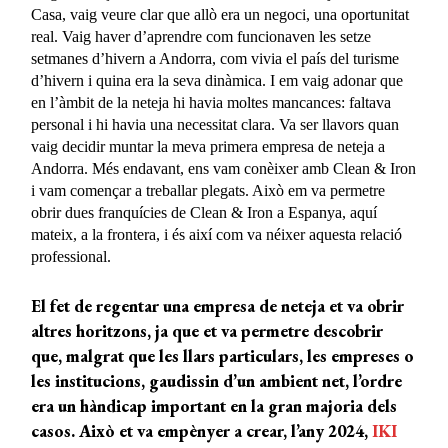
Casa, vaig veure clar que allò era un negoci, una oportunitat
real. Vaig haver d’aprendre com funcionaven les setze
setmanes d’hivern a Andorra, com vivia el país del turisme
d’hivern i quina era la seva dinàmica. I em vaig adonar que
en l’àmbit de la neteja hi havia moltes mancances: faltava
personal i hi havia una necessitat clara. Va ser llavors quan
vaig decidir muntar la meva primera empresa de neteja a
Andorra. Més endavant, ens vam conèixer amb Clean & Iron
i vam començar a treballar plegats. Això em va permetre
obrir dues franquícies de Clean & Iron a Espanya, aquí
mateix, a la frontera, i és així com va néixer aquesta relació
professional.
El fet de regentar una empresa de neteja et va obrir
altres horitzons, ja que et va permetre
descobrir
que, malgrat que les llars particulars, les empreses o
les institucions, gaudissin d’un
ambient net, l’ordre
era un hàndicap important en la gran majoria dels
casos. Això et va
empènyer a crear, l’any 2024,
IKI