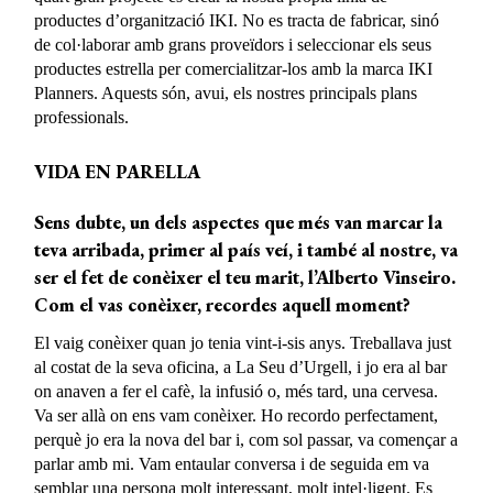
productes d’organització IKI. No es tracta de fabricar, sinó
de col·laborar amb grans proveïdors i seleccionar els seus
productes estrella per comercialitzar-los amb la marca IKI
Planners. Aquests són, avui, els nostres principals plans
professionals.
VIDA EN PARELLA
Sens dubte, un dels aspectes que més van marcar la
teva arribada
, primer
al país veí, i també al nostre, va
ser el fet de conèixer el teu marit,
l’Alberto
Vinseiro.
Com el vas conèixer, recordes aquell moment?
El vaig conèixer quan jo tenia vint-i-sis anys. Treballava just
al costat de la seva oficina, a La Seu d’Urgell, i jo era al bar
on anaven a fer el cafè, la infusió o, més tard, una cervesa.
Va ser allà on ens vam conèixer. Ho recordo perfectament,
perquè jo era la nova del bar i, com sol passar, va començar a
parlar amb mi. Vam entaular conversa i de seguida em va
semblar una persona molt interessant, molt intel·ligent. Es