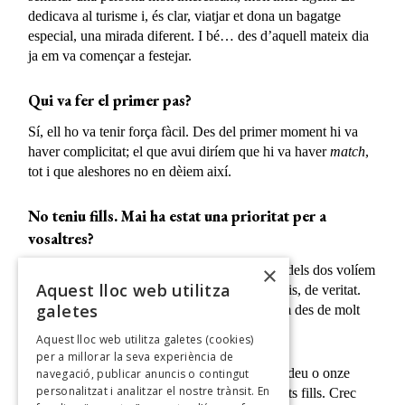
dedicava al turisme i, és clar, viatjar et dona un bagatge
especial, una mirada diferent. I bé… des d’aquell mateix dia
ja em va començar a festejar.
Qui va fer el primer pas?
Sí, ell ho va tenir força fàcil. Des del primer moment hi va
haver complicitat; el que avui diríem que hi va haver
match
,
tot i que aleshores no en dèiem així.
No teniu fills. Mai ha estat una prioritat per a
vosaltres?
×
Precisament per això estem junts: perquè cap dels dos volíem
Aquest lloc web utilitza
ser pares. En canvi, som uns tiets extraordinaris, de veritat.
galetes
Entre tots dos tenim disset nebots, i ja ho érem des de molt
joves.
Aquest lloc web utilitza galetes (cookies)
per a millorar la seva experiència de
Tant ell com jo vam començar a ser tiets amb deu o onze
navegació, publicar anuncis o contingut
personalitzat i analitzar el nostre trànsit. En
anys, i tots els nostres germans han tingut molts fills. Crec