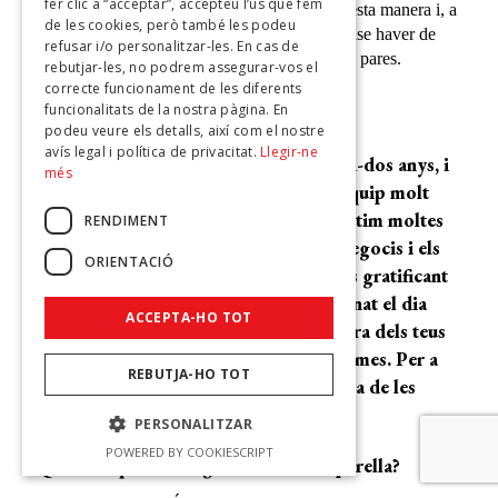
fer clic a “acceptar”, accepteu l’ús que fem
que aquesta necessitat ja l’hem coberta d’aquesta manera i, a
de les cookies, però també les podeu
més, la continuem gaudint moltíssim, però sense haver de
refusar i/o personalitzar-les. En cas de
viure les exigències del dia a dia que tenen els pares.
rebutjar-les, no podrem assegurar-vos el
correcte funcionament de les diferents
funcionalitats de la nostra pàgina. En
Quin balanç fas dels 22 anys de relació?
podeu veure els detalls, així com el nostre
avís legal i política de privacitat.
Llegir-ne
Uf, vint-i-dos anys de matrimoni. Vint-i-dos anys, i
més
molt bons. Fantàstics, perquè fem un equip molt
sòlid. Ens respectem els espais, compartim moltes
RENDIMENT
coses, però cadascú té també els seus negocis i els
ORIENTACIÓ
seus amics. I, tot i això, no hi ha res més gratificant
que arribar a casa i compartir com ha anat el dia
ACCEPTA-HO TOT
amb la teva parella, amb algú que s’alegra dels teus
èxits i que es preocupa pels teus problemes. Per a
REBUTJA-HO TOT
mi, sincerament, la vida en parella és una de les
coses més importants.
PERSONALITZAR
POWERED BY COOKIESCRIPT
Què és el que més t’agrada de la teva parella?