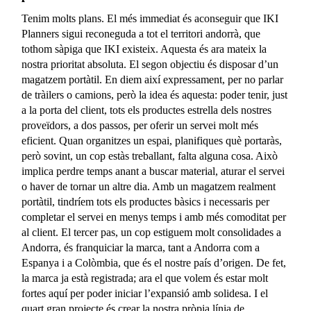
Tenim molts plans. El més immediat és aconseguir que IKI
Planners sigui reconeguda a tot el territori andorrà, que
tothom sàpiga que IKI existeix. Aquesta és ara mateix la
nostra prioritat absoluta. El segon objectiu és disposar d’un
magatzem portàtil. En diem així expressament, per no parlar
de tràilers o camions, però la idea és aquesta: poder tenir, just
a la porta del client, tots els productes estrella dels nostres
proveïdors, a dos passos, per oferir un servei molt més
eficient. Quan organitzes un espai, planifiques què portaràs,
però sovint, un cop estàs treballant, falta alguna cosa. Això
implica perdre temps anant a buscar material, aturar el servei
o haver de tornar un altre dia. Amb un magatzem realment
portàtil, tindríem tots els productes bàsics i necessaris per
completar el servei en menys temps i amb més comoditat per
al client. El tercer pas, un cop estiguem molt consolidades a
Andorra, és franquiciar la marca, tant a Andorra com a
Espanya i a Colòmbia, que és el nostre país d’origen. De fet,
la marca ja està registrada; ara el que volem és estar molt
fortes aquí per poder iniciar l’expansió amb solidesa. I el
quart gran projecte és crear la nostra pròpia línia de