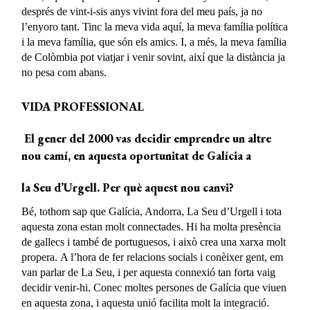
després de vint-i-sis anys vivint fora del meu país, ja no
l’enyoro tant. Tinc la meva vida aquí, la meva família política
i la meva família, que són els amics. I, a més, la meva família
de Colòmbia pot viatjar i venir sovint, així que la distància ja
no pesa com abans.
VIDA PROFESSIONAL
El gener del 2000 vas decidir emprendre un altre
nou camí, en aquesta oportunitat de Galícia a
la Seu d’Urgell. Per què
aquest nou canvi
?
Bé, tothom sap que Galícia, Andorra, La Seu d’Urgell i tota
aquesta zona estan molt connectades. Hi ha molta presència
de gallecs i també de portuguesos, i això crea una xarxa molt
propera. A l’hora de fer relacions socials i conèixer gent, em
van parlar de La Seu, i per aquesta connexió tan forta vaig
decidir venir-hi. Conec moltes persones de Galícia que viuen
en aquesta zona, i aquesta unió facilita molt la integració.