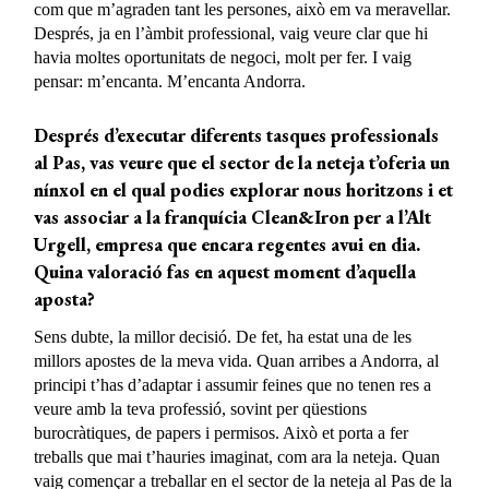
com que m’agraden tant les persones, això em va meravellar.
Després, ja en l’àmbit professional, vaig veure clar que hi
havia moltes oportunitats de negoci, molt per fer. I vaig
pensar: m’encanta. M’encanta Andorra.
Després
d’executar
diferents tasques professionals
al Pas, vas veure que el sector de la neteja t’oferia un
nínxol en el qual podies explorar nous horitzons i et
vas associar a la franquícia Clean&Iron per a l’Alt
Urgell, empresa que encara regentes avui en dia.
Quina valoració
fas en aquest moment d’aquella
aposta?
Sens dubte, la millor decisió. De fet, ha estat una de les
millors apostes de la meva vida. Quan arribes a Andorra, al
principi t’has d’adaptar i assumir feines que no tenen res a
veure amb la teva professió, sovint per qüestions
burocràtiques, de papers i permisos. Això et porta a fer
treballs que mai t’hauries imaginat, com ara la neteja. Quan
vaig començar a treballar en el sector de la neteja al Pas de la