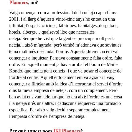
Planners
, no?
Vaig començar com a professional de la neteja cap a l’any
2001, i al llarg d’aquests vint-i-cinc anys he entrat en una
infinitat d’espais: oficines, fàbriques, habitatges, despatxos,
hotels, albergs… qualsevol lloc que necessités
neteja. Sempre he vist que la gent es preocupa molt per la
neteja, i això m’agrada, però també m’adonava que sovint es
tenia molt més descuidat l’ordre. Aquesta diferència em va
començar a inquietar. Pensava constantment: falta ordre, falta
ordre. En aquell moment ja havia arribat el boom de Marie
Kondo, que molta gent coneix, i que va posar el concepte de
l’ordre al centre. Aquell enfocament em va agradar i vaig
començar a flirtejar amb la idea d’incorporar el servei d’ordre
dins la meva empresa de neteja, com un complement. Però
ben aviat ens vam adonar que no era així: l’ordre és una cosa
i la neteja n’és una altra, i cadascuna requereix una formació
específica. Per això vaig decidir separar completament
l’empresa d’ordre de l’empresa de neteja.
Per què aquest nom
IKI Planners
?