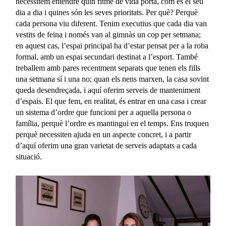
necessitem entendre quin ritme de vida porta, com és el seu
dia a dia i quines són les seves prioritats. Per què? Perquè
cada persona viu diferent. Tenim executius que cada dia van
vestits de feina i només van al gimnàs un cop per setmana;
en aquest cas, l’espai principal ha d’estar pensat per a la roba
formal, amb un espai secundari destinat a l’esport. També
treballem amb pares recentment separats que tenen els fills
una setmana sí i una no; quan els nens marxen, la casa sovint
queda desendreçada, i aquí oferim serveis de manteniment
d’espais. El que fem, en realitat, és entrar en una casa i crear
un sistema d’ordre que funcioni per a aquella persona o
família, perquè l’ordre es mantingui en el temps. Ens truquen
perquè necessiten ajuda en un aspecte concret, i a partir
d’aquí oferim una gran varietat de serveis adaptats a cada
situació.