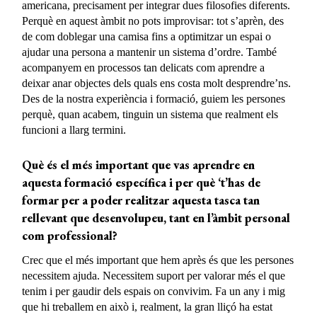
americana, precisament per integrar dues filosofies diferents.
Perquè en aquest àmbit no pots improvisar: tot s’aprèn, des
de com doblegar una camisa fins a optimitzar un espai o
ajudar una persona a mantenir un sistema d’ordre. També
acompanyem en processos tan delicats com aprendre a
deixar anar objectes dels quals ens costa molt desprendre’ns.
Des de la nostra experiència i formació, guiem les persones
perquè, quan acabem, tinguin un sistema que realment els
funcioni a llarg termini.
Què és el més important que vas aprendre en
aquesta formació específica i per què
‘t’has de
formar per a poder realitzar aquesta tasca tan
rellevant que
desenvolupeu,
tant en l’àmbit personal
com professional?
Crec que el més important que hem après és que les persones
necessitem ajuda. Necessitem suport per valorar més el que
tenim i per gaudir dels espais on convivim. Fa un any i mig
que hi treballem en això i, realment, la gran lliçó ha estat