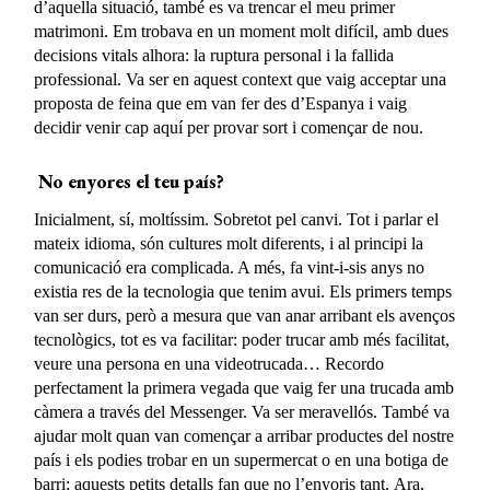
d’aquella situació, també es va trencar el meu primer
matrimoni. Em trobava en un moment molt difícil, amb dues
decisions vitals alhora: la ruptura personal i la fallida
professional. Va ser en aquest context que vaig acceptar una
proposta de feina que em van fer des d’Espanya i vaig
decidir venir cap aquí per provar sort i començar de nou.
No enyores el teu país?
Inicialment, sí, moltíssim. Sobretot pel canvi. Tot i parlar el
mateix idioma, són cultures molt diferents, i al principi la
comunicació era complicada. A més, fa vint-i-sis anys no
existia res de la tecnologia que tenim avui. Els primers temps
van ser durs, però a mesura que van anar arribant els avenços
tecnològics, tot es va facilitar: poder trucar amb més facilitat,
veure una persona en una videotrucada… Recordo
perfectament la primera vegada que vaig fer una trucada amb
càmera a través del Messenger. Va ser meravellós. També va
ajudar molt quan van començar a arribar productes del nostre
país i els podies trobar en un supermercat o en una botiga de
barri; aquests petits detalls fan que no l’enyoris tant. Ara,