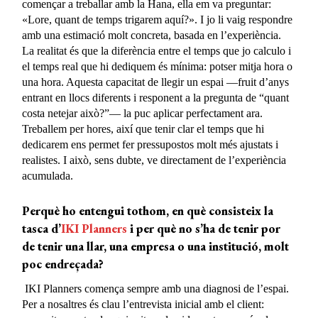
començar a treballar amb la Hana, ella em va preguntar:
«Lore, quant de temps trigarem aquí?». I jo li vaig respondre
amb una estimació molt concreta, basada en l’experiència.
La realitat és que la diferència entre el temps que jo calculo i
el temps real que hi dediquem és mínima: potser mitja hora o
una hora. Aquesta capacitat de llegir un espai —fruit d’anys
entrant en llocs diferents i responent a la pregunta de “quant
costa netejar això?”— la puc aplicar perfectament ara.
Treballem per hores, així que tenir clar el temps que hi
dedicarem ens permet fer pressupostos molt més ajustats i
realistes. I això, sens dubte, ve directament de l’experiència
acumulada.
Perquè ho entengui tothom, en què consisteix la
tasca d’
IKI Planners
i per què no s’ha
de tenir por
de tenir una llar, una empresa o una institució, molt
poc endreçada?
IKI Planners comença sempre amb una diagnosi de l’espai.
Per a nosaltres és clau l’entrevista inicial amb el client: