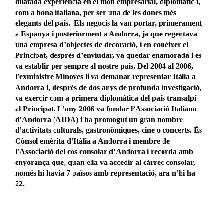
dilatada experiència en el món empresarial, diplomàtic i,
com a bona italiana, per ser una de les dones més
elegants del país. Els negocis la van portar, primerament
a Espanya i posteriorment a Andorra, ja que regentava
una empresa d’objectes de decoració, i en conèixer el
Principat, després d’enviudar, va quedar enamorada i es
va establir per sempre al nostre país. Del 2004 al 2006,
l’exministre Minoves li va demanar representar Itàlia a
Andorra i, després de dos anys de profunda investigació,
va exercir com a primera diplomàtica del país transalpí
al Principat. L’any 2006 va fundar l’Associació Italiana
d’Andorra (AIDA) i ha promogut un gran nombre
d’activitats culturals, gastronòmiques, cine o concerts. És
Cònsol emèrita d’Itàlia a Andorra i membre de
l’Associació del cos consolar d’Andorra i recorda amb
enyorança que, quan ella va accedir al càrrec consolar,
només hi havia 7 països amb representació, ara n’hi ha
22.