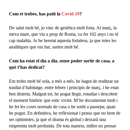
Com et trobes, has patit la
Covid-19
?
De salut molt bé, jo vinc de genètica molt forta. Al març, la
meva mare, que viu a prop de Roma, va fer 102 anys i no té
cap malaltia. Jo he heretat aquesta fortalesa, ja que totes les
analítiques que em fan, surten molt bé.
Com ha estat el dia a dia, sense poder sortir de casa, a
què t’has dedicat?
Em trobo molt bé sola, a més a més, he hagut de realitzar un
trasllat d’habitatge, entre febrer i principis de març, i he estat
ben distreta. Malgrat tot, he pogut llegir, estudiar i descobrir
el moment històric que estic vivint. M’he documentat molt i
he fet les coses normals de casa o he sortit a passejar, quan
he pogut. En definitiva, he reflexionat i penso que no hem de
ser optimistes, ja que el drama és global i deixarà una
empremta molt profunda. De tota manera, millor no pensar