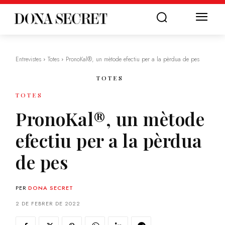
Entrevistes
Totes
PronoKal®, un mètode efectiu per a la pèrdua de pes
TOTES
TOTES
PronoKal®, un mètode
efectiu per a la pèrdua
de pes
PER
DONA SECRET
2 DE FEBRER DE 2022