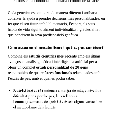
alteracions en la conducta alimentària i control de la sacietat.
Cada genètica es comporta de manera diferent i arribar a
conèixer-la ajuda a prendre decisions més personalitzades, en
fer que el seu futur amb l’alimentació, l’esport, els seus
hàbits de vida sigui totalment individualitzat, gràcies al fet
que coneixem la seva predisposició genètica.
Com actua en el metabolisme i què es pot conèixer?
Combina els
estudis científics més recents
amb els últims
avanços en anàlisi genètica i intel·ligència artificial per a
oferir un complet
estudi personalitzat de 20 gens
responsables de quatre
àrees funcionals
relacionades amb
l’excés de pes, amb el qual es podrà saber:
Nutrició:
Si es té tendència a menjar de més, el nivell de
dificultat per a perdre pes, la tendència a
l’emmagatzematge de greix i si existeix alguna variació en
el metabolisme dels hidrats