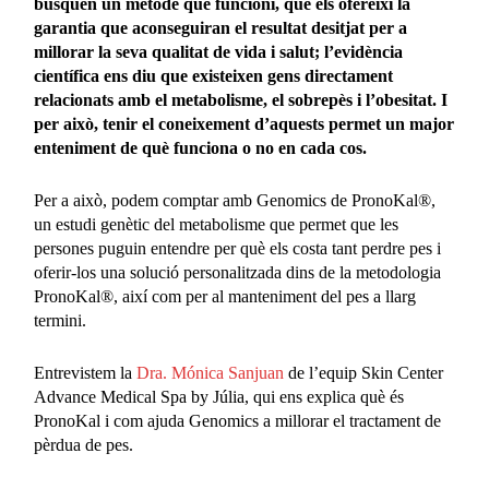
busquen un mètode que funcioni, que els ofereixi la
garantia que aconseguiran el resultat desitjat per a
millorar la seva qualitat de vida i salut; l’evidència
científica ens diu que existeixen gens directament
relacionats amb el metabolisme, el sobrepès i l’obesitat. I
per això, tenir el coneixement d’aquests permet un major
enteniment de què funciona o no en cada cos.
Per a això, podem comptar amb Genomics de PronoKal®,
un estudi genètic del metabolisme que permet que les
persones puguin entendre per què els costa tant perdre pes i
oferir-los una solució personalitzada dins de la metodologia
PronoKal®, així com per al manteniment del pes a llarg
termini.
Entrevistem la
Dra. Mónica Sanjuan
de l’equip Skin Center
Advance Medical Spa by Júlia, qui ens explica què és
PronoKal i com ajuda Genomics a millorar el tractament de
pèrdua de pes.