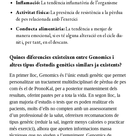
Inflamació:
La tendència inflamatòria de l’organisme
Activitat física:
La presència de resistència a la pèrdua
de pes relacionada amb l’exercici
Conducta alimentària:
La tendència a menjar de
manera emocional, si es té alguna alteració en el cicle dia-
nit i, per tant, en el descans.
Quines diferencies existeixen entre Genomics i
altres tipus d’estudis genètics similars ja existents?
En primer lloc, Genomics és l’únic estudi genètic que permet
personalitzar un tractament multidisciplinari de pèrdua de pes
com és el de PronoKal, per a posterior manteniment dels
resultats, oferint pautes per a tota la vida. En segon lloc, la
gran majoria d’estudis o tests que es poden realitzar els
pacients, molts d’ells no compten amb un assessorament
d’un professional de la salut, ofereixen recomanacions de
tipus genèric (reduir la sal, ingerir menys calories o practicar
més exercici), alhora que aporten informacions massa
tècniques que no ajuden a l’enteniment. Genomics de