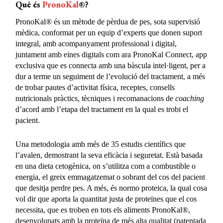
Què és
PronoKal
®?
PronoKal® és un mètode de pèrdua de pes, sota supervisió
mèdica, conformat per un equip d’experts que donen suport
integral, amb acompanyament professional i digital,
juntament amb eines digitals com ara PronoKal Connect, app
exclusiva que es connecta amb una bàscula intel·ligent, per a
dur a terme un seguiment de l’evolució del tractament, a més
de trobar pautes d’activitat física, receptes, consells
nutricionals pràctics, tècniques i recomanacions de
coaching
d’acord amb l’etapa del tractament en la qual es trobi el
pacient.
Una metodologia amb més de 35 estudis científics que
l’avalen, demostrant la seva eficàcia i seguretat. Està basada
en una dieta cetogènica, on s’utilitza com a combustible o
energia, el greix emmagatzemat o sobrant del cos del pacient
que desitja perdre pes. A més, és normo proteica, la qual cosa
vol dir que aporta la quantitat justa de proteïnes que el cos
necessita, que es troben en tots els aliments PronoKal®,
desenvolupats amb la proteïna de més alta qualitat (patentada