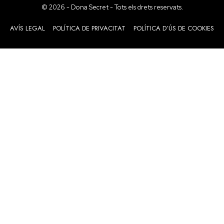
© 2026 - Dona Secret - Tots els drets reservats.
AVÍS LEGAL
POLÍTICA DE PRIVACITAT
POLÍTICA D’ÚS DE COOKIES