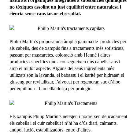
naturals i orgàniques integrades a substancies químiques
no tòxiques assolint un just equilibri entre naturalesa i
ciència sense canviar-ne el resultat.
Philip Martin’s proposa una àmplia gamma de productes per
als cabells, des de xampús fins a tractaments més sofisticats,
passant per mascaretes, coloració amb Henné i altres
productes específics que aconsegueixen uns cabells sans i
amb el millor aspecte. Alguns del seus ingredients més
utilitzats són la lavanda, el babassu i el karité per hidratar, el
ginseng per revitalitzar, l’alvocat per regenerar, suc d’àloe
per equilibrar i l’ametlla dolça per protegir.
Els xampús Philip Martin’s netegen i nodreixen delicadament
els cabells i el cuir cabellut i n’hi ha d’ús diari, calmants,
antipol·lució, estabilitzadors, entre d’altres.