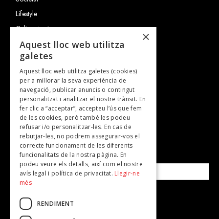
Lifestyle
Cultura i art
×
Entrevistes
Aquest lloc web utilitza
galetes
Gastronomia
Aquest lloc web utilitza galetes (cookies)
TV
per a millorar la seva experiència de
Plans per fer
navegació, publicar anuncis o contingut
personalitzat i analitzar el nostre trànsit. En
Revistes
fer clic a “acceptar”, accepteu l’ús que fem
de les cookies, però també les podeu
refusar i/o personalitzar-les. En cas de
SUBSCRIU-TE A LA NOSTRA NEWSLETTER!
rebutjar-les, no podrem assegurar-vos el
correcte funcionament de les diferents
funcionalitats de la nostra pàgina. En
Correu electrònic*
podeu veure els detalls, així com el nostre
avís legal i política de privacitat.
Llegir-ne
més
Accepto la
política de privacitat
RENDIMENT