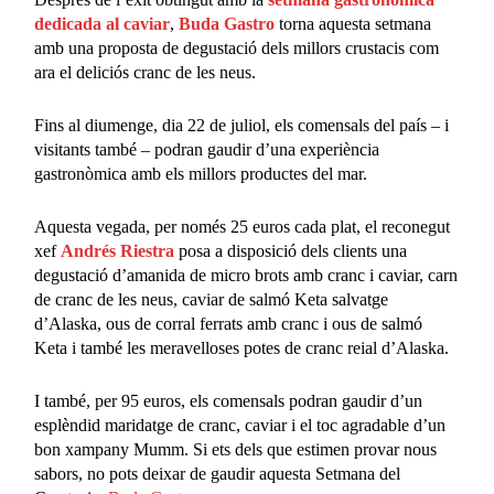
dedicada al caviar
,
Buda Gastro
torna aquesta setmana
amb una proposta de degustació dels millors crustacis com
ara el deliciós cranc de les neus.
Fins al diumenge, dia 22 de juliol, els comensals del país – i
visitants també – podran gaudir d’una experiència
gastronòmica amb els millors productes del mar.
Aquesta vegada, per només 25 euros cada plat, el reconegut
xef
Andrés Riestra
posa a disposició dels clients una
degustació d’amanida de micro brots amb cranc i caviar, carn
de cranc de les neus, caviar de salmó Keta salvatge
d’Alaska, ous de corral ferrats amb cranc i ous de salmó
Keta i també les meravelloses potes de cranc reial d’Alaska.
I també, per 95 euros, els comensals podran gaudir d’un
esplèndid maridatge de cranc, caviar i el toc agradable d’un
bon xampany Mumm. Si ets dels que estimen provar nous
sabors, no pots deixar de gaudir aquesta Setmana del