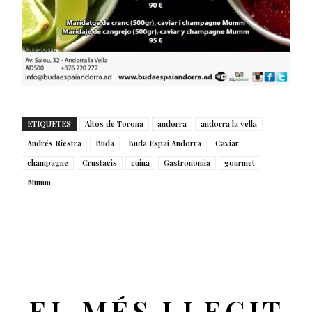
ETIQUETES
Altos de Torona
andorra
andorra la vella
Andrés Riestra
Buda
Buda Espai Andorra
Caviar
champagne
Crustacis
cuina
Gastronomia
gourmet
Mumm
EL MÉS LLEGIT