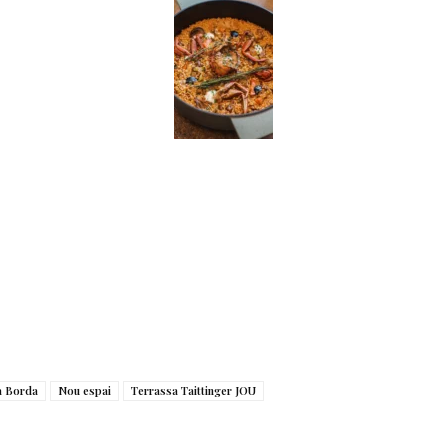
a Borda
Nou espai
Terrassa Taittinger JOU