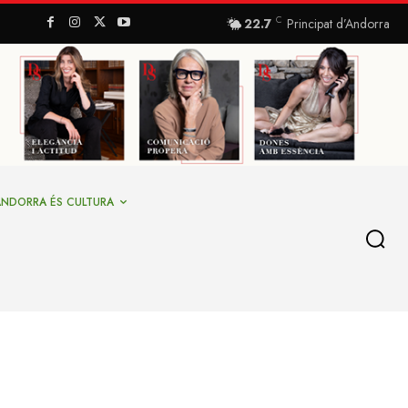
C
22.7
Principat d’Andorra
ANDORRA ÉS CULTURA