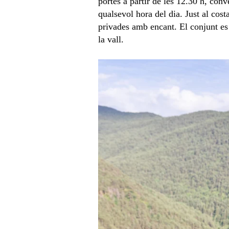
portes a partir de les 12.30 h, con
qualsevol hora del dia. Just al cost
privades amb encant. El conjunt es 
la vall.