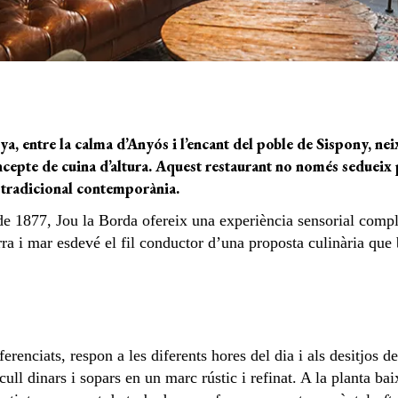
a, entre la calma d’Anyós i l’encant del poble de Sispony, ne
cepte de cuina d’altura. Aquest restaurant no només sedueix 
a tradicional contemporània.
e 1877, Jou la Borda ofereix una experiència sensorial complet
erra i mar esdevé el fil conductor d’una proposta culinària que 
ferenciats, respon a les diferents hores del dia i als desitjos d
 acull dinars i sopars en un marc rústic i refinat. A la plan