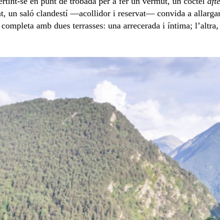
vertint-se en punt de trobada per a fer un vermut, un còctel
aft
at, un saló clandestí —acollidor i reservat— convida a allargar
completa amb dues terrasses: una arrecerada i íntima; l’altra, 