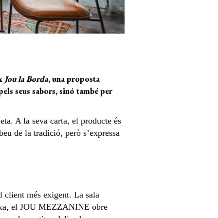
ix
Jou la Borda
, una proposta
pels seus sabors, sinó també per
a. A la seva carta, el producte és
beu de la tradició, però s’expressa
el client més exigent. La sala
ta baixa, el JOU MEZZANINE obre