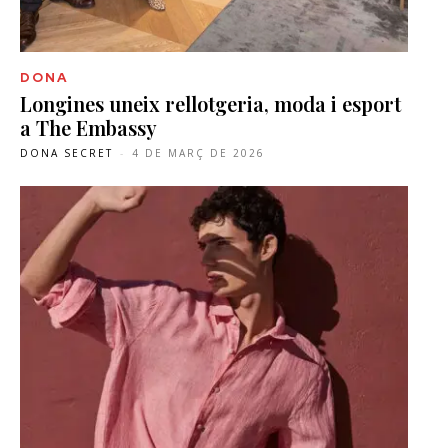
DONA
Longines uneix rellotgeria, moda i esport
a The Embassy
DONA SECRET
-
4 DE MARÇ DE 2026