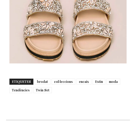
ETIQUETES
brodat
col·leccions
encaix
Estiu
moda
Tendències
Twin Set