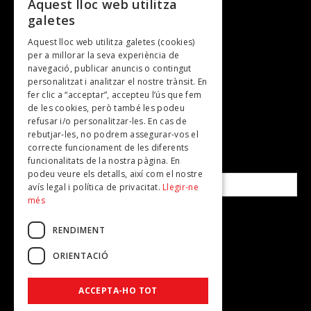
Entrevistes
Aquest lloc web utilitza
galetes
Gastronomia
Aquest lloc web utilitza galetes (cookies)
TV
per a millorar la seva experiència de
Plans per fer
navegació, publicar anuncis o contingut
personalitzat i analitzar el nostre trànsit. En
Revistes
fer clic a “acceptar”, accepteu l’ús que fem
de les cookies, però també les podeu
refusar i/o personalitzar-les. En cas de
SUBSCRIU-TE A LA NOSTRA NEWSLETTER!
rebutjar-les, no podrem assegurar-vos el
correcte funcionament de les diferents
funcionalitats de la nostra pàgina. En
Correu electrònic*
podeu veure els detalls, així com el nostre
avís legal i política de privacitat.
Llegir-ne
més
Accepto la
política de privacitat
RENDIMENT
ORIENTACIÓ
ACCEPTA-HO TOT