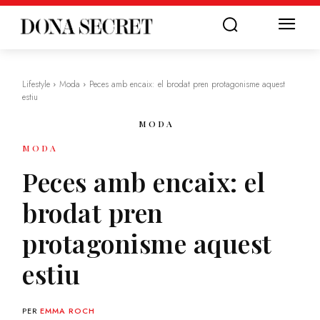
Lifestyle
Moda
Peces amb encaix: el brodat pren protagonisme aquest
estiu
MODA
MODA
Peces amb encaix: el
brodat pren
protagonisme aquest
estiu
PER
EMMA ROCH