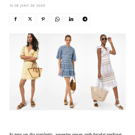
10 DE JUNY DE 2020
Si tens un dia romàntic, aquestes peces amb brodat perforat