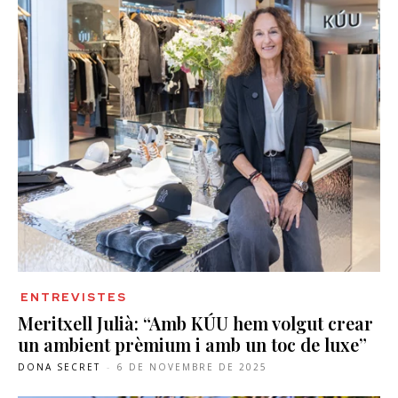
ENTREVISTES
Meritxell Julià: “Amb KÚU hem volgut crear
un ambient prèmium i amb un toc de luxe”
DONA SECRET
-
6 DE NOVEMBRE DE 2025