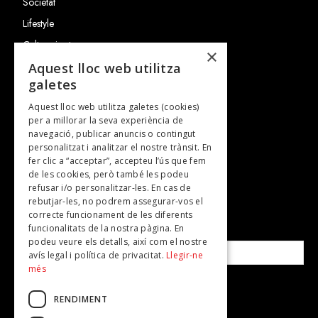
Societat
Lifestyle
Cultura i art
×
Entrevistes
Aquest lloc web utilitza
galetes
Gastronomia
Aquest lloc web utilitza galetes (cookies)
TV
per a millorar la seva experiència de
Plans per fer
navegació, publicar anuncis o contingut
personalitzat i analitzar el nostre trànsit. En
Revistes
fer clic a “acceptar”, accepteu l’ús que fem
de les cookies, però també les podeu
refusar i/o personalitzar-les. En cas de
SUBSCRIU-TE A LA NOSTRA NEWSLETTER!
rebutjar-les, no podrem assegurar-vos el
correcte funcionament de les diferents
funcionalitats de la nostra pàgina. En
Correu electrònic*
podeu veure els detalls, així com el nostre
avís legal i política de privacitat.
Llegir-ne
més
Accepto la
política de privacitat
RENDIMENT