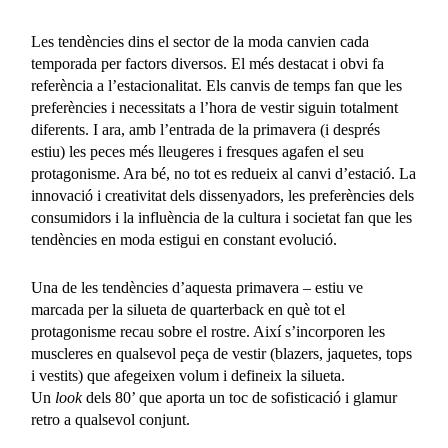
Les tendències dins el sector de la moda canvien cada
temporada per factors diversos. El més destacat i obvi fa
referència a l’estacionalitat. Els canvis de temps fan que les
preferències i necessitats a l’hora de vestir siguin totalment
diferents. I ara, amb l’entrada de la primavera (i després
estiu) les peces més lleugeres i fresques agafen el seu
protagonisme. Ara bé, no tot es redueix al canvi d’estació. La
innovació i creativitat dels dissenyadors, les preferències dels
consumidors i la influència de la cultura i societat fan que les
tendències en moda estigui en constant evolució.
Una de les tendències d’aquesta primavera – estiu ve
marcada per la silueta de quarterback en què tot el
protagonisme recau sobre el rostre. Així s’incorporen les
muscleres en qualsevol peça de vestir (blazers, jaquetes, tops
i vestits) que afegeixen volum i defineix la silueta.
Un
look
dels 80’ que aporta un toc de sofisticació i glamur
retro a qualsevol conjunt.