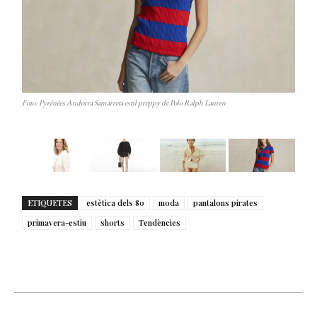
Foto: Pyrénées Andorra Samarreta estil preppy de Polo Ralph Lauren
ETIQUETES
estètica dels 80
moda
pantalons pirates
primavera-estiu
shorts
Tendències