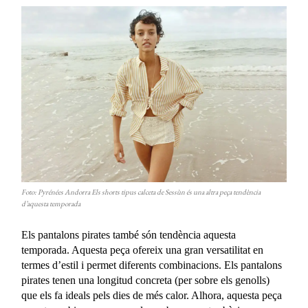
Foto: Pyrénées Andorra Els shorts tipus calceta de Sessùn és una altra peça tendència
d’aquesta temporada
Els pantalons pirates també són tendència aquesta
temporada. Aquesta peça ofereix una gran versatilitat en
termes d’estil i permet diferents combinacions. Els pantalons
pirates tenen una longitud concreta (per sobre els genolls)
que els fa ideals pels dies de més calor. Alhora, aquesta peça