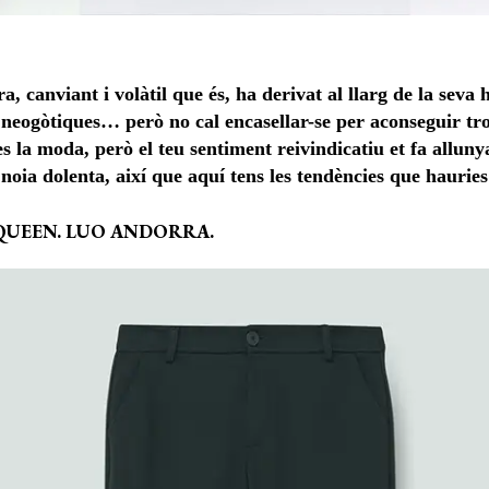
canviant i volàtil que és, ha derivat al llarg de la seva h
, neogòtiques… però no cal encasellar-se per aconseguir trob
es la moda, però el teu sentiment reivindicatiu et fa allun
oia dolenta, així que aquí tens les tendències que hauries 
EBELQUEEN. LUO ANDORRA.