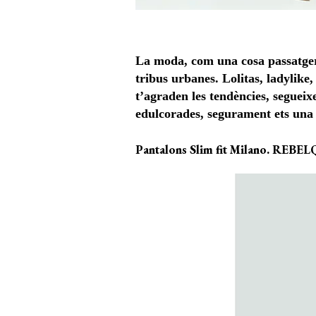
La moda, com una cosa passatgera, 
tribus urbanes. Lolitas, ladylike
t’agraden les tendències, segueix
edulcorades, segurament ets una n
Pantalons Slim fit Milano. R