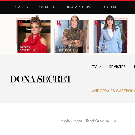
EL GRUP
CONTACTE
SUBSCRIPCIONS
PUBLICITAT
TV
REVISTES
ANDORRA ÉS GASTRON
Lifestyle
Moda
Rebel Queen by Luo