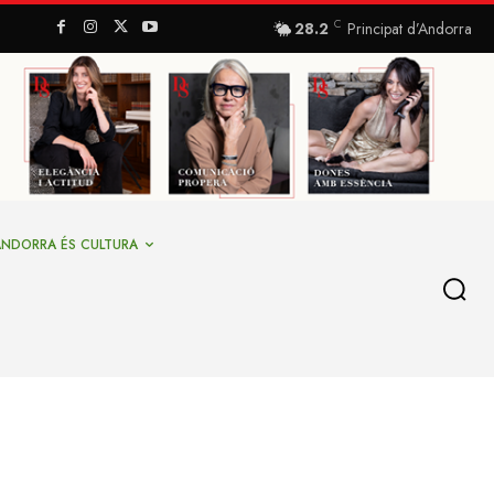
C
28.2
Principat d’Andorra
ANDORRA ÉS CULTURA