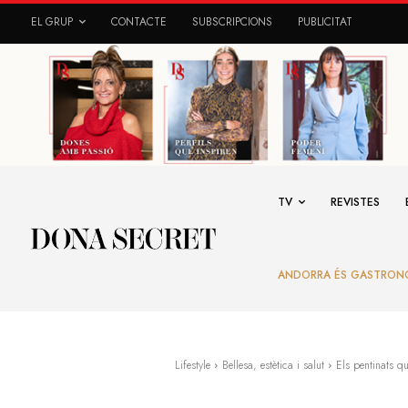
EL GRUP
CONTACTE
SUBSCRIPCIONS
PUBLICITAT
TV
REVISTES
ANDORRA ÉS GASTRON
Lifestyle
Bellesa, estètica i salut
Els pentinats q