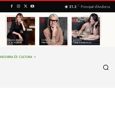
C
21.2
Principat d’Andorra
ANDORRA ÉS CULTURA