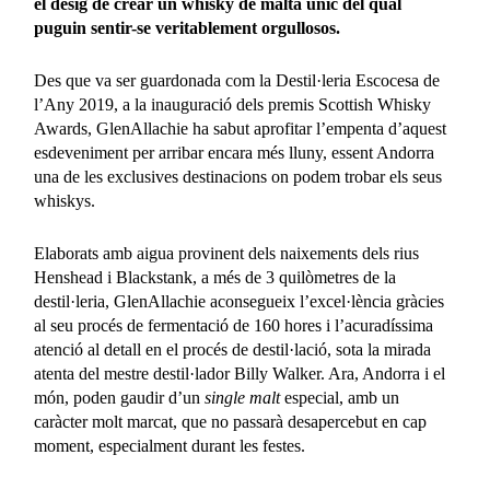
el desig de crear un whisky de malta únic del qual
puguin sentir-se veritablement orgullosos.
Des que va ser guardonada com la Destil·leria Escocesa de
l’Any 2019, a la inauguració dels premis Scottish Whisky
Awards, GlenAllachie ha sabut aprofitar l’empenta d’aquest
esdeveniment per arribar encara més lluny, essent Andorra
una de les exclusives destinacions on podem trobar els seus
whiskys.
Elaborats amb aigua provinent dels naixements dels rius
Henshead i Blackstank, a més de 3 quilòmetres de la
destil·leria, GlenAllachie aconsegueix l’excel·lència gràcies
al seu procés de fermentació de 160 hores i l’acuradíssima
atenció al detall en el procés de destil·lació, sota la mirada
atenta del mestre destil·lador Billy Walker. Ara, Andorra i el
món, poden gaudir d’un
single malt
especial, amb un
caràcter molt marcat, que no passarà desapercebut en cap
moment, especialment durant les festes.