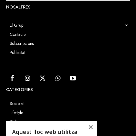
NOSALTRES
El Grup
Contacte
Subscripcions
Publicitat
CATEGORIES
Societat
Lifestyle
Cultura i art
×
Entrevistes
Aquest lloc web utilitza