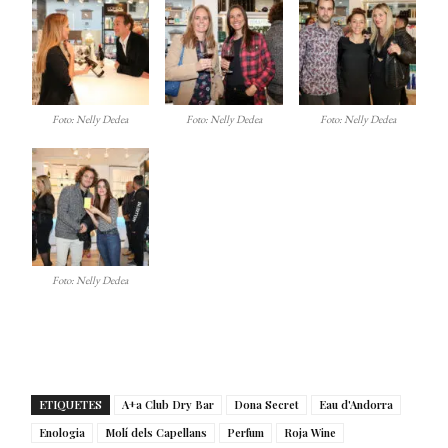
Foto: Nelly Dedea
Foto: Nelly Dedea
Foto: Nelly Dedea
Foto: Nelly Dedea
ETIQUETES
A+a Club Dry Bar
Dona Secret
Eau d'Andorra
Enologia
Molí dels Capellans
Perfum
Roja Wine