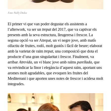
Foto: Nelly Dedea
El primer vi que van poder degustar els assistents a
l’afterwork, va ser un
trepat
del 2017, que va captivar els
presents amb la seva estructura, lleugeresa i frescor. La
segona opció va ser Atrepat, un vi negre jove, amb matís
olfactiu de fruites, rodó, molt gustós i fàcil de beure; elaborat
amb la varietat de raïm
trepat
, una composició que dota el
producte d’una gran singularitat i frescor. Finalment, va
arribar
Atrevida
, un vi blanc jove amb raïms
parellada
, que
va reivindicar la finor i elegància d’aquest raïm, aportant uns
aromes molt agradables, que evoquen les fruites del
Mediterrani i que aporten unes notes de frescor i acidesa molt
integrades.