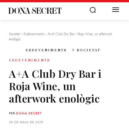
Societat
Esdeveniments
A+A Club Dry Bar i Roja Wine, un afterwork
enològic
ESDEVENIMENTS
SOCIETAT
ESDEVENIMENTS
A+A Club Dry Bar i
Roja Wine, un
afterwork enològic
PER
DONA SECRET
29 DE MAIG DE 2019