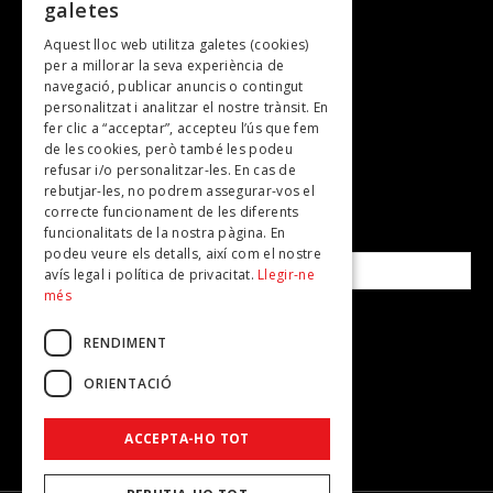
galetes
Gastronomia
Aquest lloc web utilitza galetes (cookies)
TV
per a millorar la seva experiència de
Plans per fer
navegació, publicar anuncis o contingut
personalitzat i analitzar el nostre trànsit. En
Revistes
fer clic a “acceptar”, accepteu l’ús que fem
de les cookies, però també les podeu
refusar i/o personalitzar-les. En cas de
SUBSCRIU-TE A LA NOSTRA NEWSLETTER!
rebutjar-les, no podrem assegurar-vos el
correcte funcionament de les diferents
funcionalitats de la nostra pàgina. En
Correu electrònic*
podeu veure els detalls, així com el nostre
avís legal i política de privacitat.
Llegir-ne
més
Accepto la
política de privacitat
RENDIMENT
ORIENTACIÓ
ACCEPTA-HO TOT