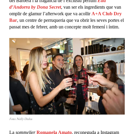
del Barberà i la fragància de l’exclusiu perfum
Eau
d’Andorra by Dona Secret
, van ser els ingredients que van
omplir de glamur l’afterwork que va acollir
A+A Club Dry
Bar
, un centre de perruqueria que va obrir les seves portes el
passat mes de febrer, amb un concepte molt femení i íntim.
Foto: Nelly Dedea
La
sommelier
Romanela Amato
, reconeguda a Instagram