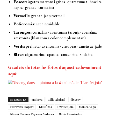
Foscor:
àgates marrons i grises · quars fumat · howlita
negra · granat · turmalina
Vermells:
granat · jaspi vermell
Policromia:
acer inoxidable
Taronges:
cornalina · aventurina taronja · cornalina ·
amazonita (blau com a color complementari)
Verds:
prehnita · aventurina · crisopras · ametista · jade
Blaus:
aiguamarina · apatita · amazonita · sodalita
Gaudeix de totes les fotos d’aquest esdeveniment
aquí:
ETIQUETES
andorra
Cèlia Almirall
disseny
Entrevins Llopart
KHRÔMA
L'Art fet joia
Mònica Vega
Museu Carmen Thyssen Andorra
Sílvia Hernández