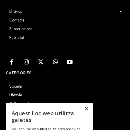
El Grup
Contacte
Subscripcions
Publicitat
CATEGORIES
Societat
Lifestyle
Cultura i art
×
Entrevistes
Aquest lloc web utilitza
galetes
Gastronomia
Aquest lloc web utilitza galetes (cookies)
TV