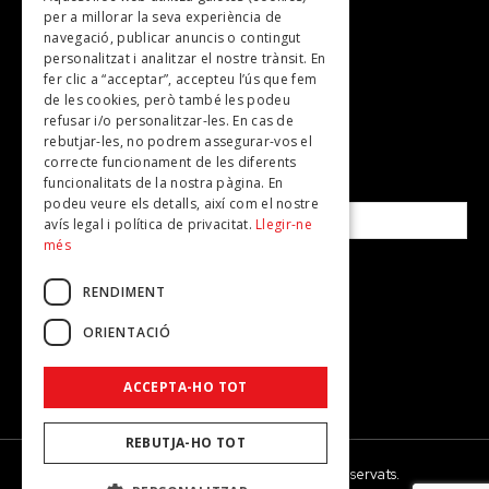
per a millorar la seva experiència de
Plans per fer
navegació, publicar anuncis o contingut
personalitzat i analitzar el nostre trànsit. En
Revistes
fer clic a “acceptar”, accepteu l’ús que fem
de les cookies, però també les podeu
refusar i/o personalitzar-les. En cas de
SUBSCRIU-TE A LA NOSTRA NEWSLETTER!
rebutjar-les, no podrem assegurar-vos el
correcte funcionament de les diferents
funcionalitats de la nostra pàgina. En
Correu electrònic*
podeu veure els detalls, així com el nostre
avís legal i política de privacitat.
Llegir-ne
més
Accepto la
política de privacitat
RENDIMENT
ORIENTACIÓ
ACCEPTA-HO TOT
REBUTJA-HO TOT
© 2026 - Dona Secret - Tots els drets reservats.