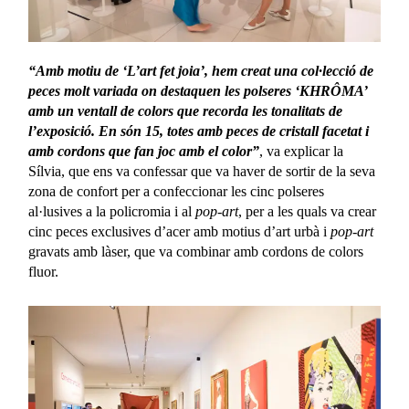
“Amb motiu de ‘L’art fet joia’, hem creat una col·lecció de
peces molt variada on destaquen les polseres ‘KHRÔMA’
amb un ventall de colors que recorda les tonalitats de
l’exposició. En són 15, totes amb peces de cristall facetat i
amb cordons que fan joc amb el color”
, va explicar la
Sílvia, que ens va confessar que va haver de sortir de la seva
zona de confort per a confeccionar les cinc polseres
al·lusives a la policromia i al
pop-art
, per a les quals va crear
cinc peces exclusives d’acer amb motius d’art urbà i
pop-art
gravats amb làser, que va combinar amb cordons de colors
fluor.