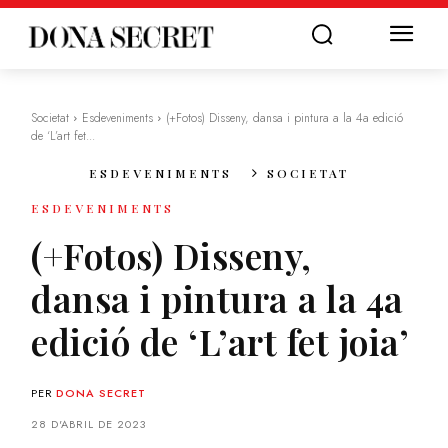
Societat
Esdeveniments
(+Fotos) Disseny, dansa i pintura a la 4a edició
de ‘L’art fet...
ESDEVENIMENTS
SOCIETAT
ESDEVENIMENTS
(+Fotos) Disseny,
dansa i pintura a la 4a
edició de ‘L’art fet joia’
PER
DONA SECRET
28 D'ABRIL DE 2023