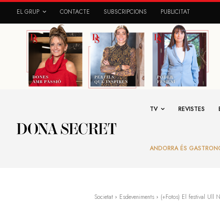
EL GRUP
CONTACTE
SUBSCRIPCIONS
PUBLICITAT
TV
REVISTES
ANDORRA ÉS GASTRON
Societat
Esdeveniments
(+Fotos) El festival Ul