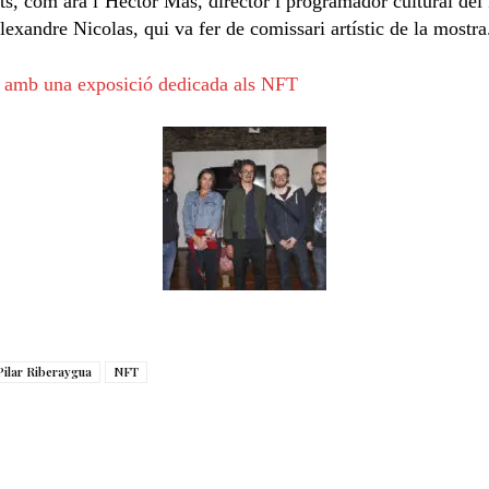
ats, com ara l’Hèctor Mas, director i programador cultural del F
exandre Nicolas, qui va fer de comissari artístic de la mostra
Pilar Riberaygua
NFT