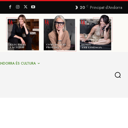
C
20
Principat d’Andorra
ANDORRA ÉS CULTURA