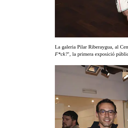
La galeria Pilar Riberaygua, al Cent
F*ck?
’, la primera exposició públ