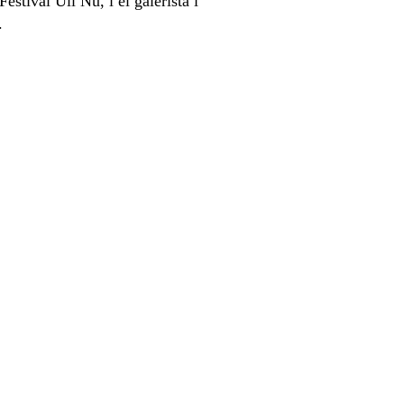
estival Ull Nu, i el galerista i
.