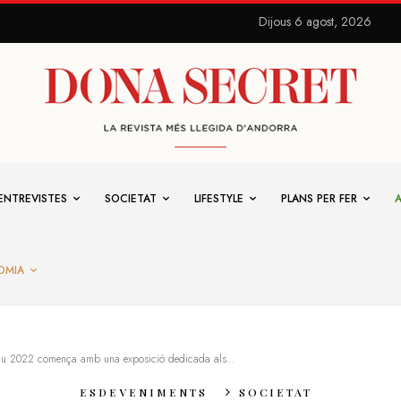
Dijous 6 agost, 2026
ENTREVISTES
SOCIETAT
LIFESTYLE
PLANS PER FER
OMIA
l Nu 2022 comença amb una exposició dedicada als...
ESDEVENIMENTS
SOCIETAT