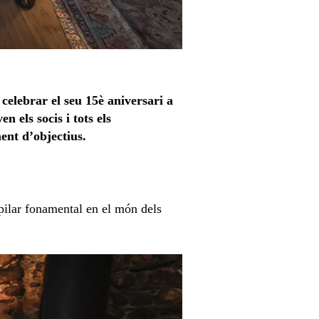
celebrar el seu 15è aniversari a
 els socis i tots els
ent d’objectius.
pilar fonamental en el món dels