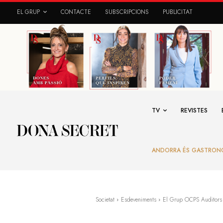
EL GRUP
CONTACTE
SUBSCRIPCIONS
PUBLICITAT
TV
REVISTES
ANDORRA ÉS GASTRON
Societat
Esdeveniments
El Grup OCPS Auditors i 