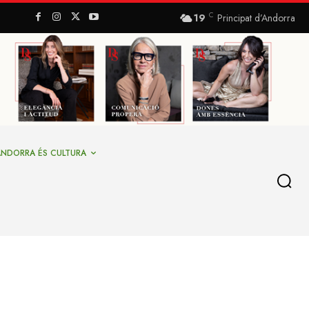
C
19
Principat d’Andorra
ANDORRA ÉS CULTURA