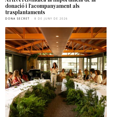
donació i l’acompanyament als
trasplantaments
DONA SECRET
-
8 DE JUNY DE 2026