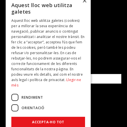
×
Entrevistes
Aquest lloc web utilitza
galetes
Gastronomia
Aquest lloc web utilitza galetes (cookies)
TV
per a millorar la seva experiència de
Plans per fer
navegació, publicar anuncis o contingut
personalitzat i analitzar el nostre trànsit. En
Revistes
fer clic a “acceptar”, accepteu l’ús que fem
de les cookies, però també les podeu
refusar i/o personalitzar-les. En cas de
SUBSCRIU-TE A LA NOSTRA NEWSLETTER!
rebutjar-les, no podrem assegurar-vos el
correcte funcionament de les diferents
funcionalitats de la nostra pàgina. En
Correu electrònic*
podeu veure els detalls, així com el nostre
avís legal i política de privacitat.
Llegir-ne
més
Accepto la
política de privacitat
RENDIMENT
ORIENTACIÓ
ACCEPTA-HO TOT