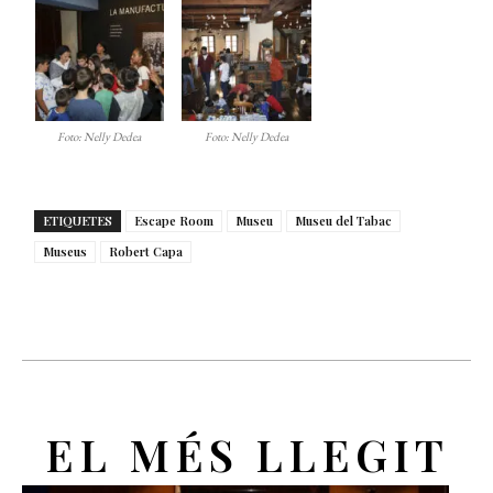
Foto: Nelly Dedea
Foto: Nelly Dedea
ETIQUETES
Escape Room
Museu
Museu del Tabac
Museus
Robert Capa
EL MÉS LLEGIT