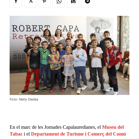
Foto: Nelly Dedea
En el marc de les Jornades Capalauredianes, el
Museu del
Tabac
i el
Departament de Turisme i Comerç del Comú