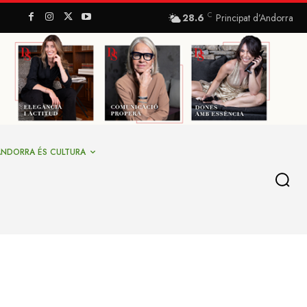
C
28.6
Principat d’Andorra
ANDORRA ÉS CULTURA