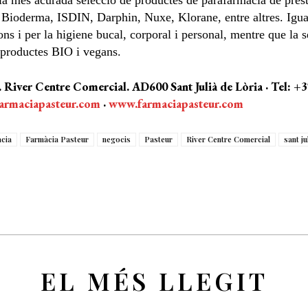
 la més acurada selecció de productes de parafarmàcia de pre
Bioderma, ISDIN, Darphin, Nuxe, Klorane, entre altres. Igua
ons i per la higiene bucal, corporal i personal, mentre que la
 productes BIO i vegans.
. River Centre Comercial. AD600 Sant Julià de Lòria · Tel: +3
farmaciapasteur.com
·
www.farmaciapasteur.com
cia
Farmàcia Pasteur
negocis
Pasteur
River Centre Comercial
sant ju
EL MÉS LLEGIT