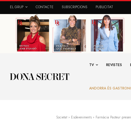
EL GRUP
CONTACTE
SUBSCRIPCIONS
PUBLICITAT
TV
REVISTES
ANDORRA ÉS GASTRON
Societat
Esdeveniments
Farmàcia Pasteur presen