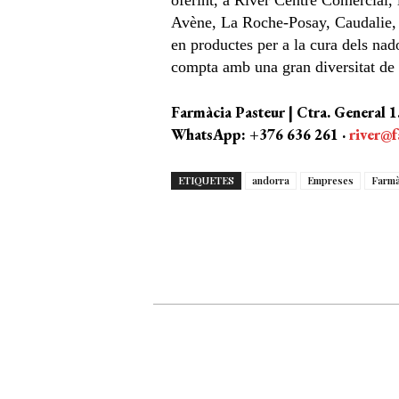
oferint, a River Centre Comercial,
Avène, La Roche-Posay, Caudalie, 
en productes per a la cura dels nad
compta amb una gran diversitat de
Farmàcia Pasteur | Ctra. General 1
WhatsApp: +376 636 261 ·
river@
ETIQUETES
andorra
Empreses
Farmà