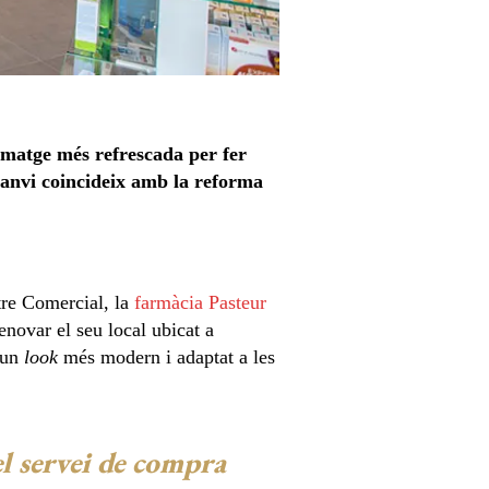
matge més refrescada per fer
canvi coincideix amb la reforma
tre Comercial, la
farmàcia Pasteur
renovar el seu local ubicat a
b un
look
més modern i adaptat a les
l servei de compra