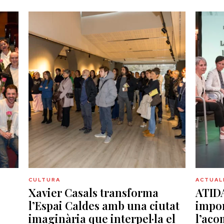
CULTURA
ACTUAL
Xavier Casals transforma
ATIDA
,
l’Espai Caldes amb una ciutat
impor
imaginària que interpel·la el
l’ac