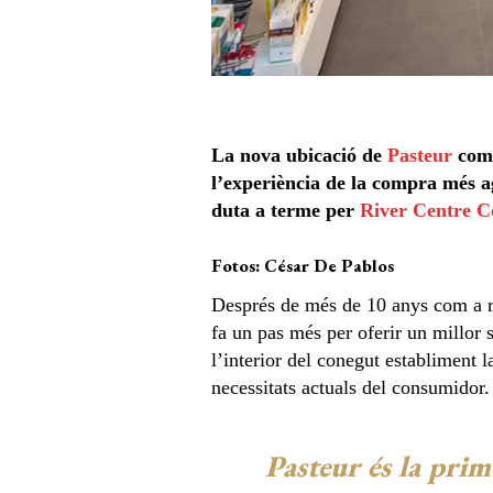
La nova ubicació de
Pasteur
comp
l’experiència de la compra més a
duta a terme per
River Centre C
Fotos: César De Pablos
Després de més de 10 anys com a re
fa un pas més per oferir un millor s
l’interior del conegut establiment 
necessitats actuals del consumidor.
Pasteur és la pri