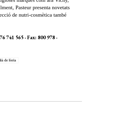
stigioses marques com ara Vichy,
lment, Pasteur presenta novetats
 secció de nutri-cosmètica també
76 741 565 · Fax: 800 978 ·
lià de lòria