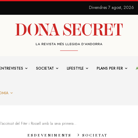
Divendres 7 agost, 2026
ENTREVISTES
SOCIETAT
LIFESTYLE
PLANS PER FER
OMIA
'accèssit del Fiter i Rossell amb la seva primera...
ESDEVENIMENTS
SOCIETAT