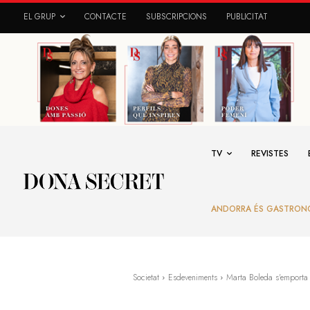
EL GRUP
CONTACTE
SUBSCRIPCIONS
PUBLICITAT
TV
REVISTES
ANDORRA ÉS GASTRON
Societat
Esdeveniments
Marta Boleda s'emporta l