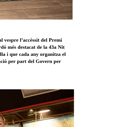
l vespre l’accèssit del Premi
ardó més destacat de la 43a Nit
la i que cada any organitza el
tació per part del Govern per