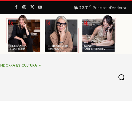
C
22.7
Principat d’Andorra
ANDORRA ÉS CULTURA