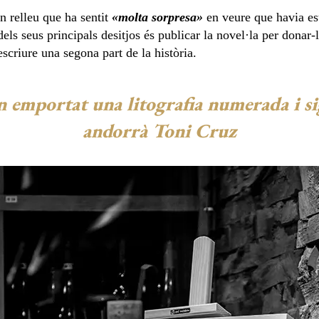
n relleu que ha sentit
«molta sorpresa»
en veure que havia est
dels seus principals desitjos és publicar la novel·la per dona
scriure una segona part de la història.
an emportat una litografia numerada i si
andorrà Toni Cruz