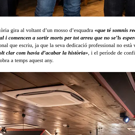
stòria gira al voltant d’un mosso d’esquadra
«que té somnis rec
l i comencen a sortir morts per tot arreu que no se’ls espe
onal que escriu, ja que la seva dedicació professional no està 
lt clar com havia d’acabar la història»
, i el període de con
’obra a temps aquest any.