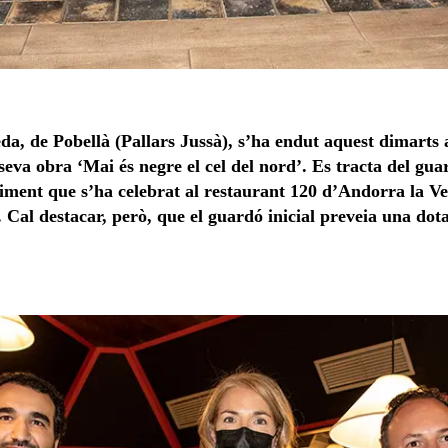
a, de Pobellà (Pallars Jussà), s’ha endut aquest dimarts a
 seva obra ‘Mai és negre el cel del nord’. Es tracta del gu
ment que s’ha celebrat al restaurant 120 d’Andorra la Vel
es. Cal destacar, però, que el guardó inicial preveia una do