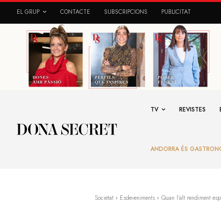
EL GRUP
CONTACTE
SUBSCRIPCIONS
PUBLICITAT
TV
REVISTES
ANDORRA ÉS GASTRON
Societat
Esdeveniments
Quan l’alt rendiment es