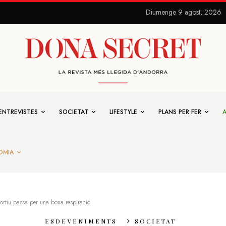
Diumenge 9 agost, 2026
ENTREVISTES
SOCIETAT
LIFESTYLE
PLANS PER FER
OMIA
portiu passa per una bona respiració
ESDEVENIMENTS
SOCIETAT