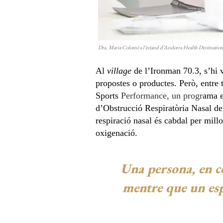
Dra. Maria Colomé a l’estand d’Andorra Health Destination,
Al
village
de l’Ironman 70.3, s’hi 
propostes o productes. Però, entre 
Sports
Performance, un progr
ama e
d’Obstrucció Respiratòria Nasal de
respiració nasal és cabdal per millo
oxigenació.
Una persona, en co
mentre que un espo