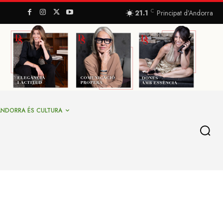
C
21.1
Principat d’Andorra
ANDORRA ÉS CULTURA