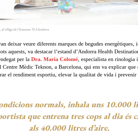
 al village de l’Ironman 70.3 Andorra
van deixar veure diferents marques de begudes energètiques, i
tots aquests, va destacar l’estand d’Andorra Health Destinati
ndegat per la
Dra. Maria Colomé
, especialista en rinologia 
l Centre Mèdic Teknon, a Barcelona, qui ens va explicar que d
rar el rendiment esportiu, elevar la qualitat de vida i preveni
ndicions normals, inhala uns 10.000 lit
rtista que entrena tres cops al dia és c
als 40.000 litres d’aire.