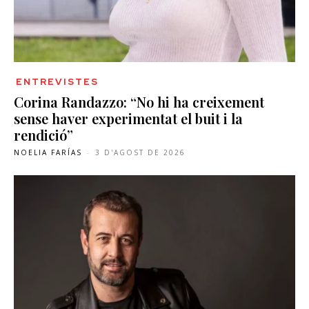
ENTREVISTES
Corina Randazzo: “No hi ha creixement
sense haver experimentat el buit i la
rendició”
NOELIA FARÍAS
-
3 D'AGOST DE 2026