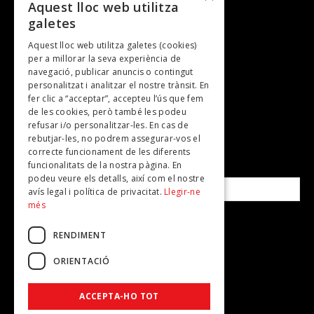
Entrevistes
Aquest lloc web utilitza
galetes
Gastronomia
Aquest lloc web utilitza galetes (cookies)
TV
per a millorar la seva experiència de
Plans per fer
navegació, publicar anuncis o contingut
personalitzat i analitzar el nostre trànsit. En
Revistes
fer clic a “acceptar”, accepteu l’ús que fem
de les cookies, però també les podeu
refusar i/o personalitzar-les. En cas de
SUBSCRIU-TE A LA NOSTRA NEWSLETTER!
rebutjar-les, no podrem assegurar-vos el
correcte funcionament de les diferents
funcionalitats de la nostra pàgina. En
Correu electrònic*
podeu veure els detalls, així com el nostre
avís legal i política de privacitat.
Llegir-ne
més
Accepto la
política de privacitat
RENDIMENT
ORIENTACIÓ
ACCEPTA-HO TOT