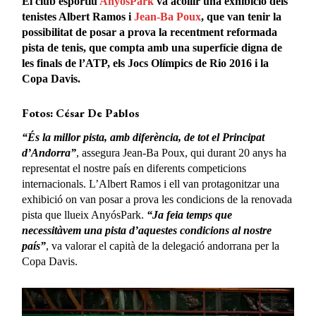
El club esportiu
AnyósPark
va acollir una exhibició dels
tenistes Albert Ramos i
Jean-Ba Poux
, que van tenir la
possibilitat de posar a prova la recentment reformada
pista de tenis, que compta amb una superfície digna de
les finals de l’ATP, els Jocs Olímpics de Rio 2016 i la
Copa Davis.
Fotos: César De Pablos
“És la millor pista, amb diferència, de tot el Principat
d’Andorra”
, assegura Jean-Ba Poux, qui durant 20 anys ha
representat el nostre país en diferents competicions
internacionals. L’Albert Ramos i ell van protagonitzar una
exhibició on van posar a prova les condicions de la renovada
pista que llueix AnyósPark.
“Ja feia temps que
necessitàvem una pista d’aquestes condicions al nostre
país”
, va valorar el capità de la delegació andorrana per la
Copa Davis.