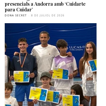
presencials a Andorra amb ‘Cuidarte
para Cuidar’
DONA SECRET
-
8 DE JULIOL DE 2026