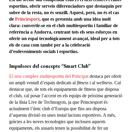
esportius, oferir serveis diferenciadors que destaquin per
sobre de la resta, no és senzill. Aquest, però, no és el cas
de
Princiesport
, que es presenta amb una idea molt
clara: convertir-se en el club multiesportiu i familiar de
referència a Andorra, centrant tots els seus esforços en
oferir un espai tecnològicament avançat, ideal per a tots
els de casa com també per a la celebració
d’esdeveniments socials i esportius.
Impulsors del concepte “Smart Club”
El nou complex multiesportiu del Principat
destaca per oferir
un ampli ventall d’espais dedicats al
fitness
i al
wellness
. Cal
destacar que, de tots els equipaments de fitness que disposa
el club, cal posar l’accent en els equips de pròxima generació
de la línia Live de Technogym, ja que Princiesport és
actualment l’únic club d’Europa que fins ara disposa
d’aquesta divisió en unes instal·lacions esportives. A més,
gràcies a les noves tecnologies que inclouen aquests
equipaments, els usuaris tenen la possibilitat de fer un