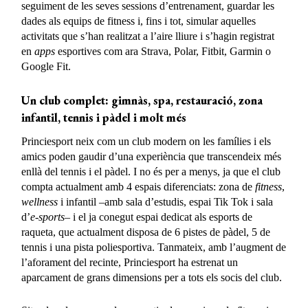
seguiment de les seves sessions d’entrenament, guardar les
dades als equips de fitness i, fins i tot, simular aquelles
activitats que s’han realitzat a l’aire lliure i s’hagin registrat
en
apps
esportives com ara Strava, Polar, Fitbit, Garmin o
Google Fit.
Un club complet: gimnàs, spa, restauració, zona
infantil, tennis i pàdel i molt més
Princiesport neix com un club modern on les famílies i els
amics poden gaudir d’una experiència que transcendeix més
enllà del tennis i el pàdel. I no és per a menys, ja que el club
compta actualment amb 4 espais diferenciats: zona de
fitness
,
wellness
i infantil –amb sala d’estudis, espai Tik Tok i sala
d’
e-sports
– i el ja conegut espai dedicat als esports de
raqueta, que actualment disposa de 6 pistes de pàdel, 5 de
tennis i una pista poliesportiva. Tanmateix, amb l’augment de
l’aforament del recinte, Princiesport ha estrenat un
aparcament de grans dimensions per a tots els socis del club.