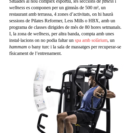
Situades al nou complex esportiu, les seccions de
fitness
i
wellness
es componen per un gimnàs de 500 m², un
restaurant amb terrassa, 4 zones d’activitats, on hi haurà
sessions de Pilates Reformer, Less Mills o HBX, amb un
programa de classes dirigides de més de 80 hores setmanals.
I, la zona de
wellness
, per altra banda, compta amb unes
instal·lacions on no podia faltar un
spa amb solàrium
, un
hammam
o bany turc i la sala de massatges per recuperar-se
físicament de l’entrenament.