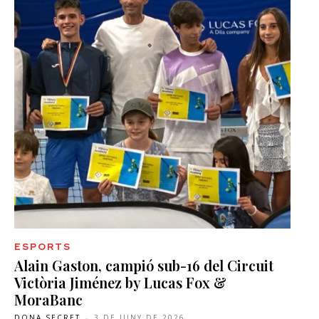
ESPORTS
Alain Gaston, campió sub-16 del Circuit
Victòria Jiménez by Lucas Fox &
MoraBanc
DONA SECRET
-
3 DE JUNY DE 2026