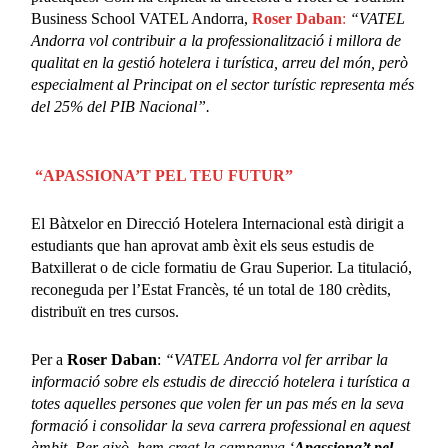
Business School VATEL Andorra,
Roser Daban
:
“VATEL
Andorra vol contribuir a la professionalització i millora de
qualitat en la gestió hotelera i turística, arreu del món, però
especialment al Principat on el sector turístic representa més
del 25% del PIB Nacional”.
“APASSIONA’T PEL TEU FUTUR”
El Bàtxelor en Direcció Hotelera Internacional està dirigit a
estudiants que han aprovat amb èxit els seus estudis de
Batxillerat o de cicle formatiu de Grau Superior. La titulació,
reconeguda per l’Estat Francès, té un total de 180 crèdits,
distribuït en tres cursos.
Per a
Roser Daban
:
“VATEL Andorra vol fer arribar la
informació sobre els estudis de direcció hotelera i turística a
totes aquelles persones que volen fer un pas més en la seva
formació i consolidar la seva carrera professional en aquest
àmbit. Per això, hem creat la campanya ‘
Apassiona’t pel