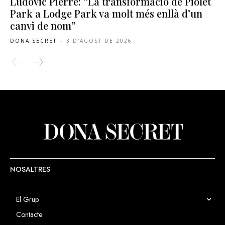
Ludovic Pierre: “La transformació de Piolet
Park a Lodge Park va molt més enllà d’un
canvi de nom”
DONA SECRET
-
3 D'AGOST DE 2026
NOSALTRES
El Grup
Contacte