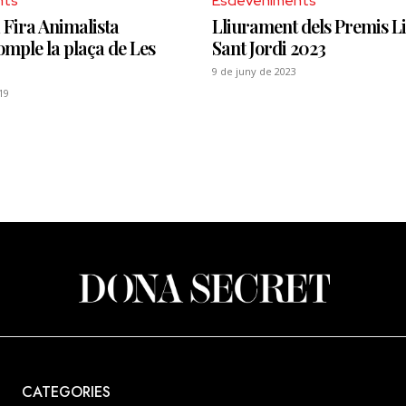
nts
Esdeveniments
 Fira Animalista
Lliurament dels Premis Li
mple la plaça de Les
Sant Jordi 2023
9 de juny de 2023
19
CATEGORIES