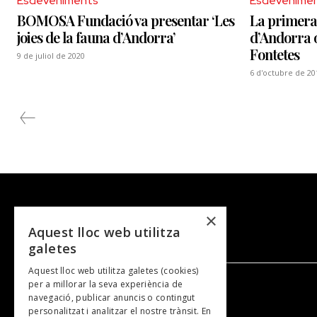
Esdeveniments
Esdevenime
BOMOSA Fundació va presentar ‘Les
La primera
joies de la fauna d’Andorra’
d’Andorra o
Fontetes
9 de juliol de 2020
6 d'octubre de 20
×
Aquest lloc web utilitza
galetes
Aquest lloc web utilitza galetes (cookies)
per a millorar la seva experiència de
navegació, publicar anuncis o contingut
NOSALTRES
personalitzat i analitzar el nostre trànsit. En