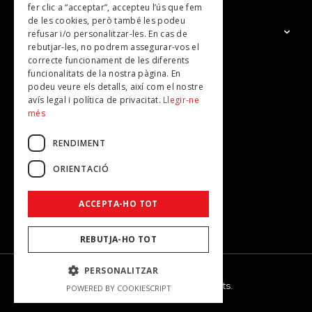
fer clic a “acceptar”, accepteu l’ús que fem
de les cookies, però també les podeu
El Grup
refusar i/o personalitzar-les. En cas de
rebutjar-les, no podrem assegurar-vos el
Contacte
correcte funcionament de les diferents
Subscripcions
funcionalitats de la nostra pàgina. En
podeu veure els detalls, així com el nostre
Publicitat
avís legal i política de privacitat.
Llegir-ne
més
RENDIMENT
ORIENTACIÓ
ACCEPTA-HO TOT
REBUTJA-HO TOT
PERSONALITZAR
© 2026 - Dona Secret - Tots els drets reservats.
POWERED BY COOKIESCRIPT