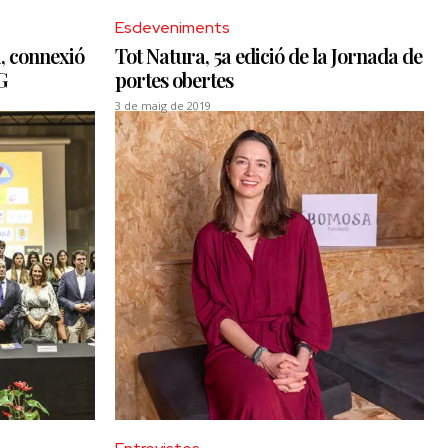
Esdeveniments
, connexió
Tot Natura, 5a edició de la Jornada de
G
portes obertes
3 de maig de 2019