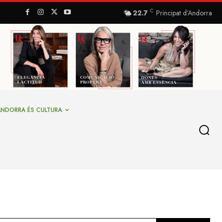
C
22.7
Principat d’Andorra
ANDORRA ÉS CULTURA