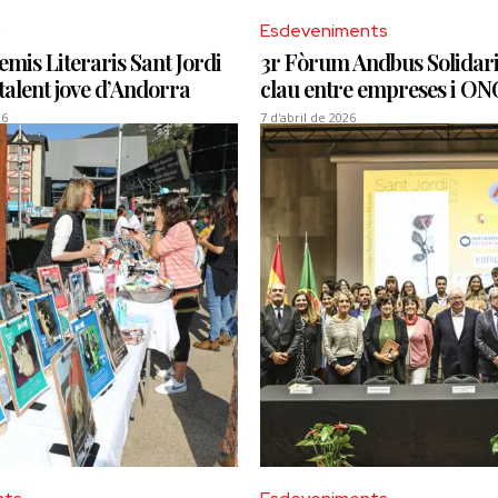
s
Esdeveniments
emis Literaris Sant Jordi
3r Fòrum Andbus Solidari
talent jove d’Andorra
clau entre empreses i ON
26
7 d'abril de 2026