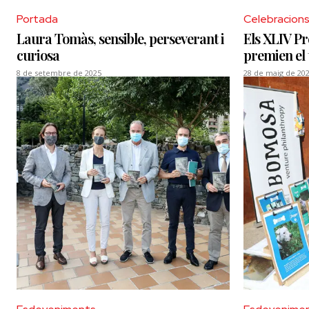
Portada
Celebracion
Laura Tomàs, sensible, perseverant i
Els XLIV Pr
curiosa
premien el 
8 de setembre de 2025
28 de maig de 20