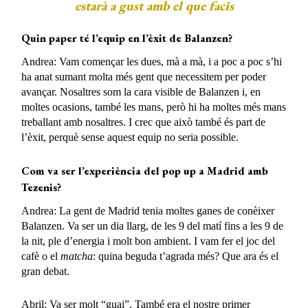
estarà a gust amb el que facis
Quin paper té l’equip en l’èxit de Balanzen?
Andrea: Vam començar les dues, mà a mà, i a poc a poc s’hi
ha anat sumant molta més gent que necessitem per poder
avançar. Nosaltres som la cara visible de Balanzen i, en
moltes ocasions, també les mans, però hi ha moltes més mans
treballant amb nosaltres. I crec que això també és part de
l’èxit, perquè sense aquest equip no seria possible.
Com va ser
l’experiència
del pop up a Madrid amb
Tezenis?
Andrea: La gent de Madrid tenia moltes ganes de conèixer
Balanzen. Va ser un dia llarg, de les 9 del matí fins a les 9 de
la nit, ple d’energia i molt bon ambient. I vam fer el joc del
cafè o el
matcha
: quina beguda t’agrada més? Que ara és el
gran debat.
Abril: Va ser molt “guai”. També era el nostre primer