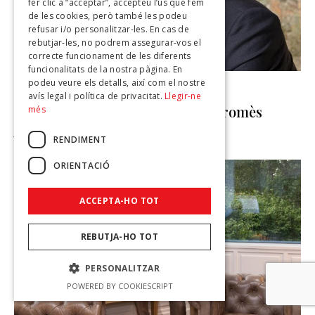
fer clic a “acceptar”, accepteu l’ús que fem
de les cookies, però també les podeu
refusar i/o personalitzar-les. En cas de
rebutjar-les, no podrem assegurar-vos el
correcte funcionament de les diferents
funcionalitats de la nostra pàgina. En
podeu veure els detalls, així com el nostre
ENTREVISTES
avís legal i política de privacitat.
Llegir-ne
Pepe Chisvert: Optimista i compromès
més
JOSEP SEGURA
-
6 D'AGOST DE 2026
RENDIMENT
ORIENTACIÓ
ACCEPTA-HO TOT
REBUTJA-HO TOT
PERSONALITZAR
POWERED BY COOKIESCRIPT