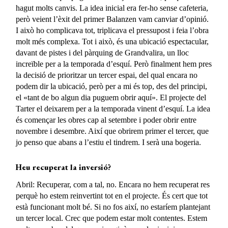
hagut molts canvis. La idea inicial era fer-ho sense cafeteria,
però veient l’èxit del primer Balanzen vam canviar d’opinió.
I això ho complicava tot, triplicava el pressupost i feia l’obra
molt més complexa. Tot i això, és una ubicació espectacular,
davant de pistes i del pàrquing de Grandvalira, un lloc
increïble per a la temporada d’esquí. Però finalment hem pres
la decisió de prioritzar un tercer espai, del qual encara no
podem dir la ubicació, però per a mi és top, des del principi,
el «tant de bo algun dia puguem obrir aquí». El projecte del
Tarter el deixarem per a la temporada vinent d’esquí. La idea
és començar les obres cap al setembre i poder obrir entre
novembre i desembre. Així que obrirem primer el tercer, que
jo penso que abans a l’estiu el tindrem. I serà una bogeria.
Heu recuperat la inversió?
Abril: Recuperar, com a tal, no. Encara no hem recuperat res
perquè ho estem reinvertint tot en el projecte. És cert que tot
està funcionant molt bé. Si no fos així, no estaríem plantejant
un tercer local. Crec que podem estar molt contentes. Estem