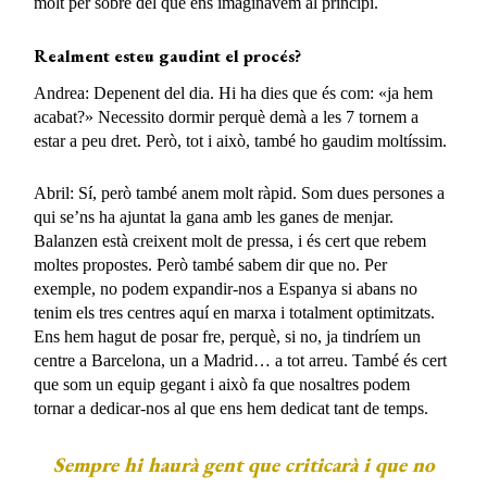
molt per sobre del que ens imaginàvem al principi.
Realment esteu
gaudint
el procés?
Andrea: Depenent del dia. Hi ha dies que és com: «ja hem
acabat?» Necessito dormir perquè demà a les 7 tornem a
estar a peu dret. Però, tot i això, també ho gaudim moltíssim.
Abril: Sí, però també anem molt ràpid. Som dues persones a
qui se’ns ha ajuntat la gana amb les ganes de menjar.
Balanzen està creixent molt de pressa, i és cert que rebem
moltes propostes. Però també sabem dir que no. Per
exemple, no podem expandir-nos a Espanya si abans no
tenim els tres centres aquí en marxa i totalment optimitzats.
Ens hem hagut de posar fre, perquè, si no, ja tindríem un
centre a Barcelona, un a Madrid… a tot arreu. També és cert
que som un equip gegant i això fa que nosaltres podem
tornar a dedicar-nos al que ens hem dedicat tant de temps.
Sempre hi haurà gent que criticarà i que no