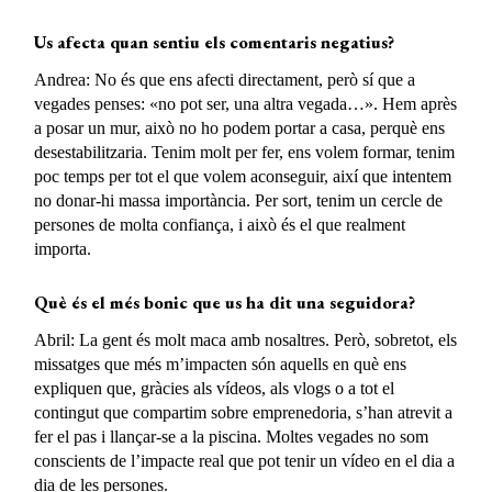
Us afecta quan sentiu els comentaris negatius?
Andrea: No és que ens afecti directament, però sí que a
vegades penses: «no pot ser, una altra vegada…». Hem après
a posar un mur, això no ho podem portar a casa, perquè ens
desestabilitzaria. Tenim molt per fer, ens volem formar, tenim
poc temps per tot el que volem aconseguir, així que intentem
no donar-hi massa importància. Per sort, tenim un cercle de
persones de molta confiança, i això és el que realment
importa.
Què és el més bonic que us ha dit una seguidora?
Abril: La gent és molt maca amb nosaltres. Però, sobretot, els
missatges que més m’impacten són aquells en què ens
expliquen que, gràcies als vídeos, als vlogs o a tot el
contingut que compartim sobre emprenedoria, s’han atrevit a
fer el pas i llançar-se a la piscina. Moltes vegades no som
conscients de l’impacte real que pot tenir un vídeo en el dia a
dia de les persones.