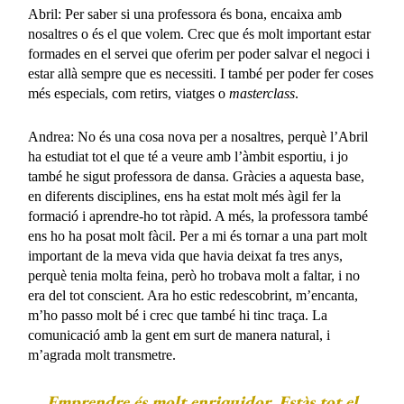
Abril: Per saber si una professora és bona, encaixa amb
nosaltres o és el que volem. Crec que és molt important estar
formades en el servei que oferim per poder salvar el negoci i
estar allà sempre que es necessiti. I també per poder fer coses
més especials, com retirs, viatges o
masterclass
.
Andrea: No és una cosa nova per a nosaltres, perquè l’Abril
ha estudiat tot el que té a veure amb l’àmbit esportiu, i jo
també he sigut professora de dansa. Gràcies a aquesta base,
en diferents disciplines, ens ha estat molt més àgil fer la
formació i aprendre-ho tot ràpid. A més, la professora també
ens ho ha posat molt fàcil. Per a mi és tornar a una part molt
important de la meva vida que havia deixat fa tres anys,
perquè tenia molta feina, però ho trobava molt a faltar, i no
era del tot conscient. Ara ho estic redescobrint, m’encanta,
m’ho passo molt bé i crec que també hi tinc traça. La
comunicació amb la gent em surt de manera natural, i
m’agrada molt transmetre.
Emprendre és molt enriquidor. Estàs tot el