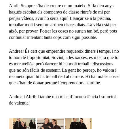
Abril: Sempre s’ha de creure en un mateix. Si fa deu anys
hagués escoltat els companys de classe riure’s de mi per
penjar vídeos, avui no seria aquí. Llançar-se a la piscina,
treballar molt i sempre arriben els resultats. La vida està per
això, per provar. Potser les coses no surten tan bé, però pots
continuar intentant tants cops com sigui possible.
Andrea: És cert que emprendre requereix diners i temps, i no
tothom té l’oportunitat. Sovint, a les xarxes, es mostra que tot
és meravellós, però darrere hi ha molt treball i discussions
que no són fàcils de sostenir. La gent ho percep, ho valora i
reconeix quan hi ha treball real al darrere. Hi ha moltes coses
que s’han de donar perquè l’emprenedoria surti bé.
Andrea i Abril: I també una mica d’inconsciència i sobretot
de valentia.