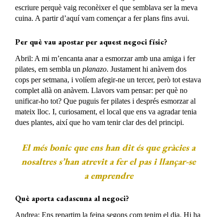
escriure perquè vaig reconèixer el que semblava ser la meva
cuina. A partir d’aquí vam començar a fer plans fins avui.
Per què vau apostar per aquest negoci físic?
Abril: A mi m’encanta anar a esmorzar amb una amiga i fer
pilates, em sembla un
planazo
. Justament hi anàvem dos
cops per setmana, i volíem afegir-ne un tercer, però tot estava
complet allà on anàvem. Llavors vam pensar: per què no
unificar-ho tot? Que puguis fer pilates i després esmorzar al
mateix lloc. I, curiosament, el local que ens va agradar tenia
dues plantes, així que ho vam tenir clar des del principi.
El més bonic que ens han dit és que gràcies a
nosaltres s’han atrevit a fer el pas i llançar-se
a emprendre
Què aporta cadascuna al negoci?
Andrea: Ens repartim la feina segons com tenim el dia. Hi ha