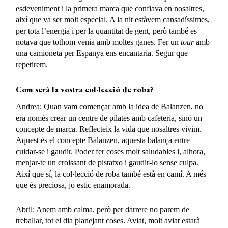
esdeveniment i la primera marca que confiava en nosaltres,
així que va ser molt especial. A la nit estàvem cansadíssimes,
per tota l’energia i per la quantitat de gent, però també es
notava que tothom venia amb moltes ganes. Fer un
tour
amb
una camioneta per Espanya ens encantaria. Segur que
repetirem.
Com serà la vostra col·lecció de roba?
Andrea: Quan vam començar amb la idea de Balanzen, no
era només crear un centre de pilates amb cafeteria, sinó un
concepte de marca. Reflecteix la vida que nosaltres vivim.
Aquest és el concepte Balanzen, aquesta balança entre
cuidar-se i gaudir. Poder fer coses molt saludables i, alhora,
menjar-te un croissant de pistatxo i gaudir-lo sense culpa.
Així que sí, la col·lecció de roba també està en camí. A més
que és preciosa, jo estic enamorada.
Abril: Anem amb calma, però per darrere no parem de
treballar, tot el dia planejant coses. Aviat, molt aviat estarà