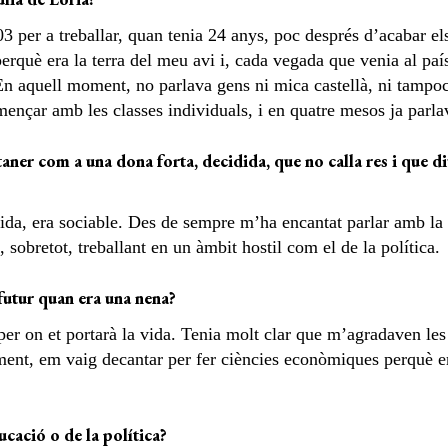
003 per a treballar, quan tenia 24 anys, poc després d’acabar e
erquè era la terra del meu avi i, cada vegada que venia al pa
En aquell moment, no parlava gens ni mica castellà, ni tampoc
ençar amb les classes individuals, i en quatre mesos ja parlava
ner com a una dona forta, decidida, que no calla res i que di
ida, era sociable. Des de sempre m’ha encantat parlar amb la 
 sobretot, treballant en un àmbit hostil com el de la política.
 futur quan era una nena?
r per on et portarà la vida. Tenia molt clar que m’agradaven le
ent, em vaig decantar per fer ciències econòmiques perquè er
cació o de la política?