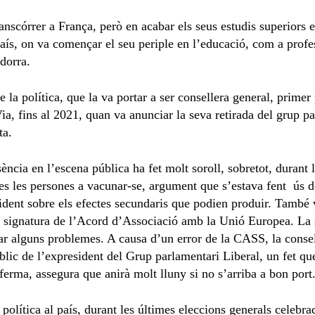
ranscórrer a França, però en acabar els seus estudis superior
país, on va començar el seu periple en l’educació, com a prof
dorra.
 la política, que la va portar a ser consellera general, prime
ia, fins al 2021, quan va anunciar la seva retirada del grup p
ta.
ència en l’escena pública ha fet molt soroll, sobretot, durant l
otes les persones a vacunar-se, argument que s’estava fent ús 
dent sobre els efectes secundaris que podien produir. També v
a la signatura de l’Acord d’Associació amb la Unió Europea. La 
nar alguns problemes. A causa d’un error de la CASS, la conse
lic de l’expresident del Grup parlamentari Liberal, un fet que l
ferma, assegura que anirà molt lluny si no s’arriba a bon port
lítica al país, durant les últimes eleccions generals celebrad