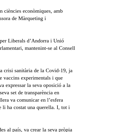
s en ciències econòmiques, amb
essora de Màrqueting i
r per Liberals d’Andorra i Unió
arlamentari, mantenint-se al Consell
a crisi sanitària de la Covid-19, ja
de vaccins experimentals i que
a expressar la seva oposició a la
seva set de transparència en
llera va comunicar en l’esfera
i ha costat una querella. I, tot i
.
es al país, va crear la seva pròpia