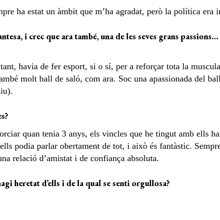
mpre ha estat un àmbit que m’ha agradat, però la política era 
nfantesa, i crec que ara també, una de les seves grans passions
tant, havia de fer esport, si o sí, per a reforçar tota la muscula
també molt ball de saló, com ara. Soc una apassionada del ball
iu).
es?
orciar quan tenia 3 anys, els vincles que he tingut amb ells h
lls podia parlar obertament de tot, i això és fantàstic. Sempr
 una relació d’amistat i de confiança absoluta.
agi heretat d’ells i de la qual se senti orgullosa?