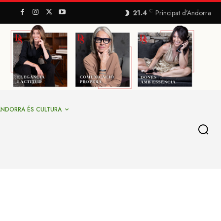
C
21.4
Principat d’Andorra
ANDORRA ÉS CULTURA