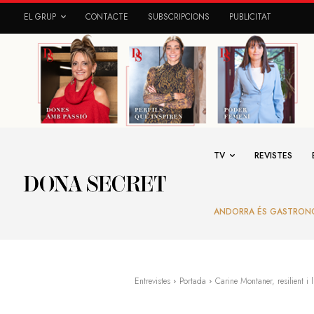
EL GRUP
CONTACTE
SUBSCRIPCIONS
PUBLICITAT
TV
REVISTES
ANDORRA ÉS GASTRON
Entrevistes
Portada
Carine Montaner, resilient i 