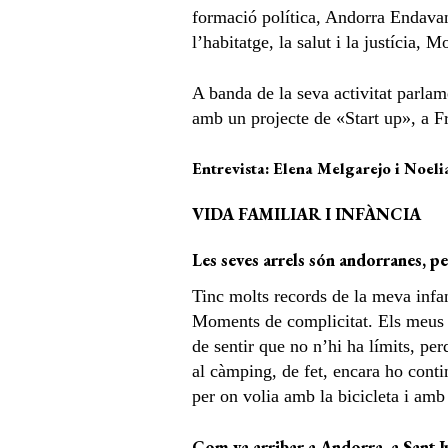
formació política, Andorra Endavan
l’habitatge, la salut i la justícia,
A banda de la seva activitat parlam
amb un projecte de «Start up», a Fr
Entrevista: Elena Melgarejo i Noeli
VIDA FAMILIAR I INFÀNCIA
Les seves arrels són andorranes, per
Tinc molts records de la meva infa
Moments de complicitat. Els meus pa
de sentir que no n’hi ha límits, per
al càmping, de fet, encara ho conti
per on volia amb la bicicleta i amb
Com va arribar a Andorra, a Sant J