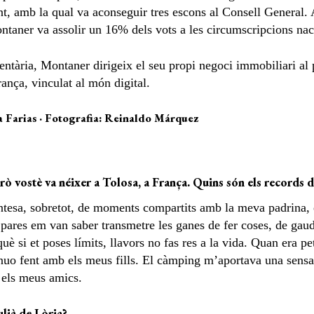
t, amb la qual va aconseguir tres escons al Consell General.
 Montaner va assolir un 16% dels vots a les circumscripcions na
entària, Montaner dirigeix el seu propi negoci immobiliari al p
ança, vinculat al món digital.
a Farias · Fotografia: Reinaldo Márquez
ò vostè va néixer a Tolosa, a França. Quins són els records de 
ntesa, sobretot, de moments compartits amb la meva padrina, 
res em van saber transmetre les ganes de fer coses, de gaudir
què si et poses límits, llavors no fas res a la vida. Quan era 
nuo fent amb els meus fills. El càmping m’aportava una sensaci
 els meus amics.
ulià de Lòria?