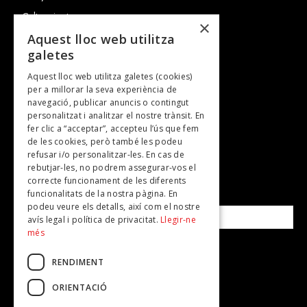
Cultura i art
×
Entrevistes
Aquest lloc web utilitza
galetes
Gastronomia
Aquest lloc web utilitza galetes (cookies)
TV
per a millorar la seva experiència de
Plans per fer
navegació, publicar anuncis o contingut
personalitzat i analitzar el nostre trànsit. En
Revistes
fer clic a “acceptar”, accepteu l’ús que fem
de les cookies, però també les podeu
refusar i/o personalitzar-les. En cas de
SUBSCRIU-TE A LA NOSTRA NEWSLETTER!
rebutjar-les, no podrem assegurar-vos el
correcte funcionament de les diferents
funcionalitats de la nostra pàgina. En
Correu electrònic*
podeu veure els detalls, així com el nostre
avís legal i política de privacitat.
Llegir-ne
més
Accepto la
política de privacitat
RENDIMENT
ORIENTACIÓ