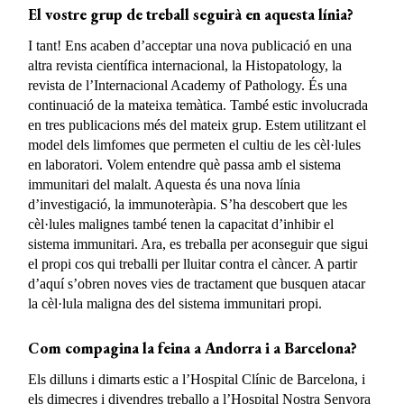
El vostre grup de treball seguirà en aquesta línia?
I tant! Ens acaben d’acceptar una nova publicació en una
altra revista científica internacional, la Histopatology, la
revista de l’Internacional Academy of Pathology. És una
continuació de la mateixa temàtica. També estic involucrada
en tres publicacions més del mateix grup. Estem utilitzant el
model dels limfomes que permeten el cultiu de les cèl·lules
en laboratori. Volem entendre què passa amb el sistema
immunitari del malalt. Aquesta és una nova línia
d’investigació, la immunoteràpia. S’ha descobert que les
cèl·lules malignes també tenen la capacitat d’inhibir el
sistema immunitari. Ara, es treballa per aconseguir que sigui
el propi cos qui treballi per lluitar contra el càncer. A partir
d’aquí s’obren noves vies de tractament que busquen atacar
la cèl·lula maligna des del sistema immunitari propi.
Com compagina la feina a Andorra i a Barcelona?
Els dilluns i dimarts estic a l’Hospital Clínic de Barcelona, i
els dimecres i divendres treballo a l’Hospital Nostra Senyora