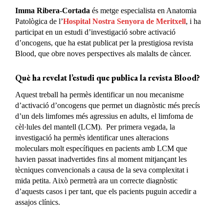
Imma Ribera-Cortada
és metge especialista en Anatomia
Patològica de l’
Hospital Nostra Senyora de Meritxell
, i ha
participat en un estudi d’investigació sobre activació
d’oncogens, que ha estat publicat per la prestigiosa revista
Blood, que obre noves perspectives als malalts de càncer.
Què ha revelat l’estudi que publica la revista Blood?
Aquest treball ha permès identificar un nou mecanisme
d’activació d’oncogens que permet un diagnòstic més precís
d’un dels limfomes més agressius en adults, el limfoma de
cèl·lules del mantell (LCM). Per primera vegada, la
investigació ha permès identificar unes alteracions
moleculars molt específiques en pacients amb LCM que
havien passat inadvertides fins al moment mitjançant les
tècniques convencionals a causa de la seva complexitat i
mida petita. Això permetrà ara un correcte diagnòstic
d’aquests casos i per tant, que els pacients puguin accedir a
assajos clínics.