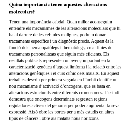
Quina importància tenen aquestes alteracions
moleculars?
Tenen una importància cabdal. Quan millor aconseguim
entendre els mecanismes de les alteracions moleculars que hi
ha al darrere de les cèl·lules malignes, podrem donar
tractaments específics i un diagnòstic precís. Aquest és la
funció dels hematopatòlegs i hematòlegs, crear línies de
tractaments personalitzats que siguin més eficients. Els
resultats publicats representen un avenç important en la
caracterització genètica d’aquest limfoma i la relació entre les
alteracions genètiques i el curs clínic dels malalts. En aquest
treball es descriu per primera vegada en l’àmbit científic un
nou mecanisme d’activació d’oncogens, que es basa en
alteracions estructurals entre diferents cromosomes. L’estudi
demostra que oncogens determinats segresten regions
reguladores actives del genoma per poder augmentar la seva
expressió. Això obre les portes per a més estudis en altres
tipus de càncers i obre als malalts nous horitzons.