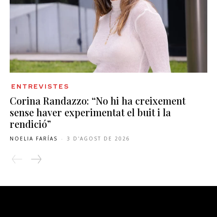
ENTREVISTES
Corina Randazzo: “No hi ha creixement
sense haver experimentat el buit i la
rendició”
NOELIA FARÍAS
-
3 D'AGOST DE 2026