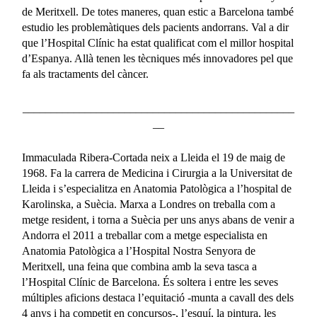
de Meritxell. De totes maneres, quan estic a Barcelona també
estudio les problemàtiques dels pacients andorrans. Val a dir
que l’Hospital Clínic ha estat qualificat com el millor hospital
d’Espanya. Allà tenen les tècniques més innovadores pel que
fa als tractaments del càncer.
________________________________________________
__
Immaculada Ribera-Cortada neix a Lleida el 19 de maig de
1968. Fa la carrera de Medicina i Cirurgia a la Universitat de
Lleida i s’especialitza en Anatomia Patològica a l’hospital de
Karolinska, a Suècia. Marxa a Londres on treballa com a
metge resident, i torna a Suècia per uns anys abans de venir a
Andorra el 2011 a treballar com a metge especialista en
Anatomia Patològica a l’Hospital Nostra Senyora de
Meritxell, una feina que combina amb la seva tasca a
l’Hospital Clínic de Barcelona. És soltera i entre les seves
múltiples aficions destaca l’equitació -munta a cavall des dels
4 anys i ha competit en concursos-, l’esquí, la pintura, les