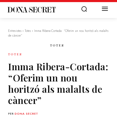
Entrevistes
Totes
Imma Ribera-Cortada: “Oferim un nou horitzó als malalts
de càncer”
TOTES
TOTES
Imma Ribera-Cortada:
“Oferim un nou
horitzó als malalts de
càncer”
PER
DONA SECRET