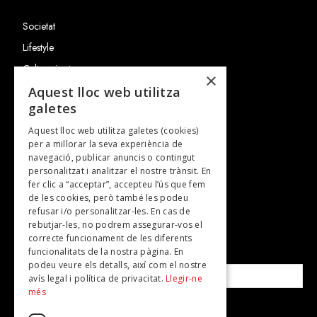
Societat
Lifestyle
Cultura i art
×
Entrevistes
Aquest lloc web utilitza
galetes
Gastronomia
Aquest lloc web utilitza galetes (cookies)
TV
per a millorar la seva experiència de
Plans per fer
navegació, publicar anuncis o contingut
personalitzat i analitzar el nostre trànsit. En
Revistes
fer clic a “acceptar”, accepteu l’ús que fem
de les cookies, però també les podeu
refusar i/o personalitzar-les. En cas de
SUBSCRIU-TE A LA NOSTRA NEWSLETTER!
rebutjar-les, no podrem assegurar-vos el
correcte funcionament de les diferents
funcionalitats de la nostra pàgina. En
Correu electrònic*
podeu veure els detalls, així com el nostre
avís legal i política de privacitat.
Llegir-ne
més
Accepto la
política de privacitat