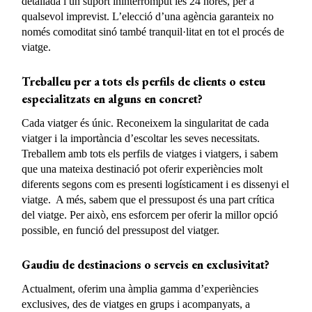
detallada i un suport ininterromput les 24 hores, per a
qualsevol imprevist. L’elecció d’una agència garanteix no
només comoditat sinó també tranquil·litat en tot el procés de
viatge.
Treballeu per a tots els perfils de clients o esteu
especialitzats en alguns en concret?
Cada viatger és únic. Reconeixem la singularitat de cada
viatger i la importància d’escoltar les seves necessitats.
Treballem amb tots els perfils de viatges i viatgers, i sabem
que una mateixa destinació pot oferir experiències molt
diferents segons com es presenti logísticament i es dissenyi el
viatge. A més, sabem que el pressupost és una part crítica
del viatge. Per això, ens esforcem per oferir la millor opció
possible, en funció del pressupost del viatger.
Gaudiu de destinacions o serveis en exclusivitat?
Actualment, oferim una àmplia gamma d’experiències
exclusives, des de viatges en grups i acompanyats, a