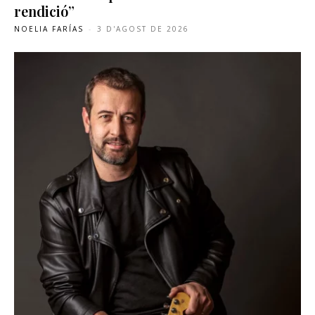
rendició”
NOELIA FARÍAS
-
3 D'AGOST DE 2026