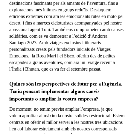
destinacions fascinants per als amants de l’aventura, fins a
exploracions més íntimes en grups reduïts. Destaquem
edicions extremes com ara les emocionants rutes en moto pel
desert, i fins a marxes cicloturistes acompanyades pel nostre
apassionat agent Toni. També ens comprometem amb causes
solidàries, com es va demostrar a l’edició d’Andorra
Santiago 2023. Amb viatges exclusius i itineraris
personalitzats creats pels fundadors inicials de Viatges
Emocions, la Rosa Mari i el Sisco, oferim des de petites
escapades a grans aventures, com ara un viatge recent a
l’Índia i Bhutan, que es va fer el setembre passat.
Quines són les perspectives de futur per a l’agència.
Teniu pensant implementar alguns canvis
importants o ampliar la vostra empresa?
De moment, no tenim previst ampliar l’empresa, ja que
volem aprofitar al màxim la nostra solidesa estructural. Estem
centrats en oferir el millor servei a les nostres tres ubicacions
i en col·laborar estretament amb els nostres corresponsals