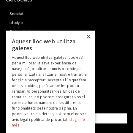
CATEGORIES
Societat
Lifestyle
Cultura i art
×
Entrevistes
Aquest lloc web utilitza
galetes
Gastronomia
Aquest lloc web utilitza galetes (cookies)
TV
per a millorar la seva experiència de
Plans per fer
navegació, publicar anuncis o contingut
personalitzat i analitzar el nostre trànsit. En
Revistes
fer clic a “acceptar”, accepteu l’ús que fem
de les cookies, però també les podeu
refusar i/o personalitzar-les. En cas de
SUBSCRIU-TE A LA NOSTRA NEWSLETTER!
rebutjar-les, no podrem assegurar-vos el
correcte funcionament de les diferents
funcionalitats de la nostra pàgina. En
Correu electrònic*
podeu veure els detalls, així com el nostre
avís legal i política de privacitat.
Llegir-ne
més