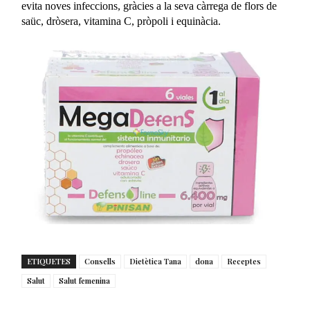
evita noves infeccions, gràcies a la seva càrrega de flors de
saüc, dròsera, vitamina C, pròpoli i equinàcia.
ETIQUETES
Consells
Dietètica Tana
dona
Receptes
Salut
Salut femenina