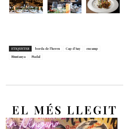
ETIQUETES
borda de l'hereu
Cap d'Any
encamp
Muntanya
Nadal
EL MÉS LLEGIT