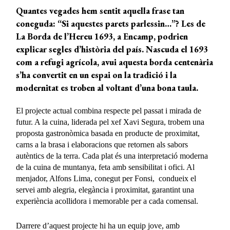
Quantes vegades hem sentit aquella frase tan
coneguda: “Si aquestes parets parlessin…”? Les de
La Borda de l’Hereu 1693, a Encamp, podrien
explicar segles d’història del país. Nascuda el 1693
com a refugi agrícola, avui aquesta borda centenària
s’ha convertit en un espai on la tradició i la
modernitat es troben al voltant d’una bona taula.
El projecte actual combina respecte pel passat i mirada de
futur. A la cuina, liderada pel xef Xavi Segura, trobem una
proposta gastronòmica basada en producte de proximitat,
carns a la brasa i elaboracions que retornen als sabors
autèntics de la terra. Cada plat és una interpretació moderna
de la cuina de muntanya, feta amb sensibilitat i ofici. Al
menjador, Alfons Lima, conegut per Fonsi, condueix el
servei amb alegria, elegància i proximitat, garantint una
experiència acollidora i memorable per a cada comensal.
Darrere d’aquest projecte hi ha un equip jove, amb