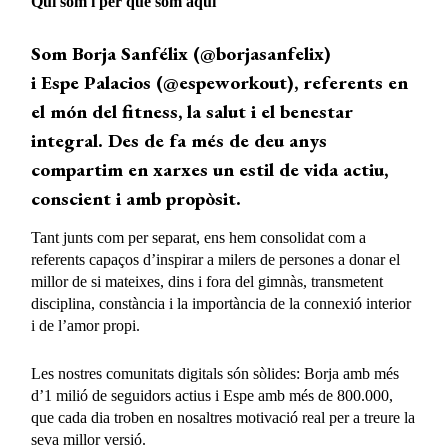
Qui som i per què som aquí
Som Borja Sanfélix (@borjasanfelix)
i Espe Palacios (@espeworkout), referents en
el món del fitness, la salut i el benestar
integral. Des de fa més de deu anys
compartim en xarxes un estil de vida actiu,
conscient i amb propòsit.
Tant junts com per separat, ens hem consolidat com a
referents capaços d’inspirar a milers de persones a donar el
millor de si mateixes, dins i fora del gimnàs, transmetent
disciplina, constància i la importància de la connexió interior
i de l’amor propi.
Les nostres comunitats digitals són sòlides: Borja amb més
d’1 milió de seguidors actius i Espe amb més de 800.000,
que cada dia troben en nosaltres motivació real per a treure la
seva millor versió.