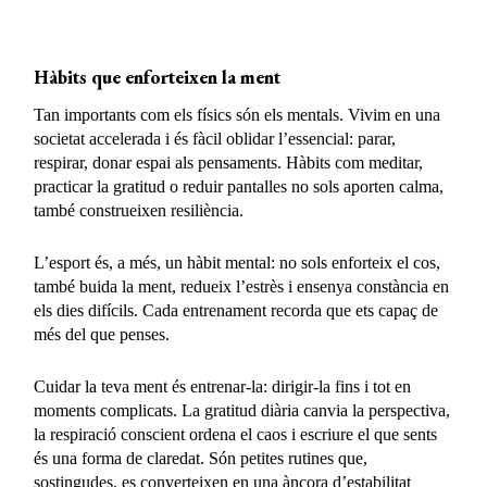
Hàbits que enforteixen la ment
Tan importants com els físics són els mentals. Vivim en una
societat accelerada i és fàcil oblidar l’essencial: parar,
respirar, donar espai als pensaments. Hàbits com meditar,
practicar la gratitud o reduir pantalles no sols aporten calma,
també construeixen resiliència.
L’esport és, a més, un hàbit mental: no sols enforteix el cos,
també buida la ment, redueix l’estrès i ensenya constància en
els dies difícils. Cada entrenament recorda que ets capaç de
més del que penses.
Cuidar la teva ment és entrenar-la: dirigir-la fins i tot en
moments complicats. La gratitud diària canvia la perspectiva,
la respiració conscient ordena el caos i escriure el que sents
és una forma de claredat. Són petites rutines que,
sostingudes, es converteixen en una àncora d’estabilitat