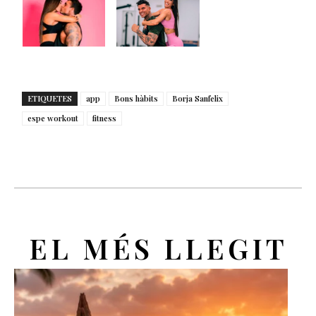
ETIQUETES
app
Bons hàbits
Borja Sanfelix
espe workout
fitness
EL MÉS LLEGIT