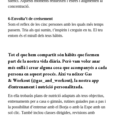
silenci. Aquests moments redueixen l’estrès i augmenten la
concentració.
6-Envolta’t de creixement
Som el reflex de les cinc persones amb les quals més temps
passem. Tria als qui sumin, t’inspirin i creguin en tu. El teu
entorn és el mirall dels teus hàbits.
Tot el que hem compartit són hàbits que formen
part de la nostra vida diària. Però vam voler anar
més enllà i crear alguna cosa que acompanyés a cada
persona en aquest procés. Així va néixer
Gas
& Workout (@gas_and_workout)
, la nostra app
d’entrenament i nutrició personalitzada.
En ella trobaràs plans de nutrició adaptats als teus objectius,
entrenaments per a casa o gimnàs, rutines guiades pas a pas i
la possibilitat d’entrenar amb el Borja o amb la Espe amb un
sol clic. També inclou classes dirigides, revisions amb