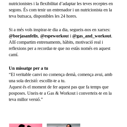
nutricionistes i la flexibilitat d’adaptar les teves receptes en
segons. És com tenir un entrenador i un nutricionista en la
teva butxaca, disponibles les 24 hores.
Si a més vols inspirar-te dia a dia, segueix-nos en xarxes:
@borjasanfelix
,
@espeworkou
t i
@gas_and_workout
.
Allí compartim entrenaments, hàbits, motivació real i
reflexions per a recordar-te que no estàs només en aquest
camí.
Un missatge per a tu
“El veritable canvi no comença demà, comença avui, amb
una sola decisió: escollir-te a tu.
Aquest és el moment de fer aquest pas que fa temps que
posposes. Uneix-te a Gas & Workout i converteix-te en la
teva millor versió.”