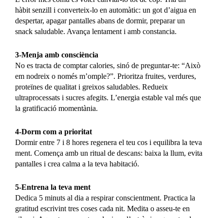
hàbit senzill i converteix-lo en automàtic: un got d’aigua en
despertar, apagar pantalles abans de dormir, preparar un
snack saludable. Avança lentament i amb constancia.
3-Menja amb consciència
No es tracta de comptar calories, sinó de preguntar-te: “Això
em nodreix o només m’omple?”. Prioritza fruites, verdures,
proteïnes de qualitat i greixos saludables. Redueix
ultraprocessats i sucres afegits. L’energia estable val més que
la gratificació momentània.
4-Dorm com a prioritat
Dormir entre 7 i 8 hores regenera el teu cos i equilibra la teva
ment. Comença amb un ritual de descans: baixa la llum, evita
pantalles i crea calma a la teva habitació.
5-Entrena la teva ment
Dedica 5 minuts al dia a respirar conscientment. Practica la
gratitud escrivint tres coses cada nit. Medita o asseu-te en