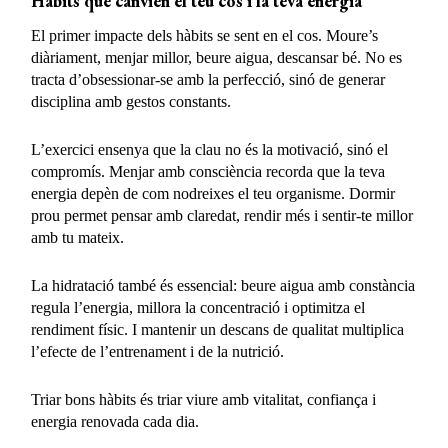
Hàbits que canvien el teu cos i la teva energia
El primer impacte dels hàbits se sent en el cos. Moure’s
diàriament, menjar millor, beure aigua, descansar bé. No es
tracta d’obsessionar-se amb la perfecció, sinó de generar
disciplina amb gestos constants.
L’exercici ensenya que la clau no és la motivació, sinó el
compromís. Menjar amb consciència recorda que la teva
energia depèn de com nodreixes el teu organisme. Dormir
prou permet pensar amb claredat, rendir més i sentir-te millor
amb tu mateix.
La hidratació també és essencial: beure aigua amb constància
regula l’energia, millora la concentració i optimitza el
rendiment físic. I mantenir un descans de qualitat multiplica
l’efecte de l’entrenament i de la nutrició.
Triar bons hàbits és triar viure amb vitalitat, confiança i
energia renovada cada dia.