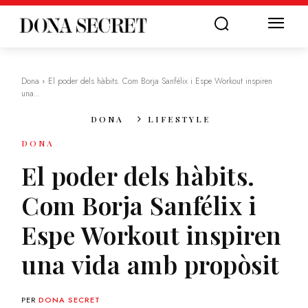
Dona
El poder dels hàbits. Com Borja Sanfélix i Espe Workout inspiren
una...
DONA
LIFESTYLE
DONA
El poder dels hàbits.
Com Borja Sanfélix i
Espe Workout inspiren
una vida amb propòsit
PER
DONA SECRET