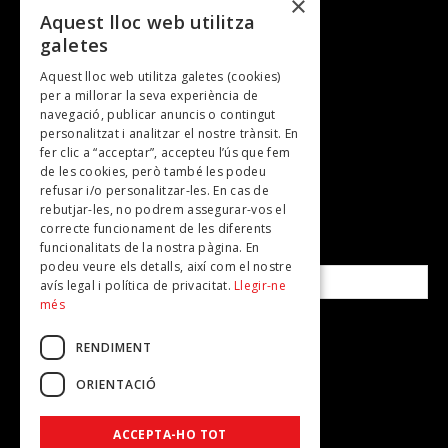
×
Entrevistes
Aquest lloc web utilitza
galetes
Gastronomia
Aquest lloc web utilitza galetes (cookies)
TV
per a millorar la seva experiència de
Plans per fer
navegació, publicar anuncis o contingut
personalitzat i analitzar el nostre trànsit. En
Revistes
fer clic a “acceptar”, accepteu l’ús que fem
de les cookies, però també les podeu
refusar i/o personalitzar-les. En cas de
SUBSCRIU-TE A LA NOSTRA NEWSLETTER!
rebutjar-les, no podrem assegurar-vos el
correcte funcionament de les diferents
funcionalitats de la nostra pàgina. En
Correu electrònic*
podeu veure els detalls, així com el nostre
avís legal i política de privacitat.
Llegir-ne
més
Accepto la
política de privacitat
RENDIMENT
ORIENTACIÓ
ACCEPTA-HO TOT