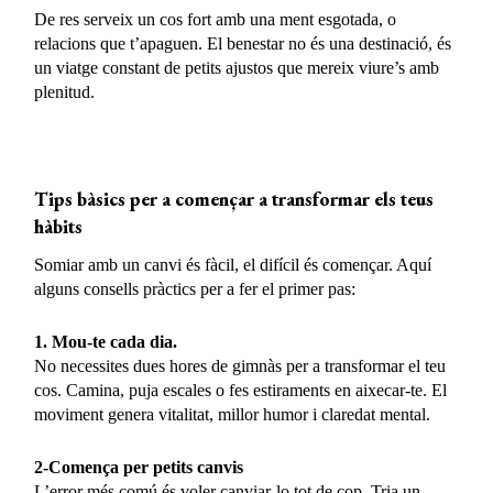
De res serveix un cos fort amb una ment esgotada, o
relacions que t’apaguen. El benestar no és una destinació, és
un viatge constant de petits ajustos que mereix viure’s amb
plenitud.
Tips bàsics per a començar a transformar els teus
hàbits
Somiar amb un canvi és fàcil, el difícil és començar. Aquí
alguns consells pràctics per a fer el primer pas:
1. Mou-te cada dia.
No necessites dues hores de gimnàs per a transformar el teu
cos. Camina, puja escales o fes estiraments en aixecar-te. El
moviment genera vitalitat, millor humor i claredat mental.
2-Comença per petits canvis
L’error més comú és voler canviar-lo tot de cop. Tria un