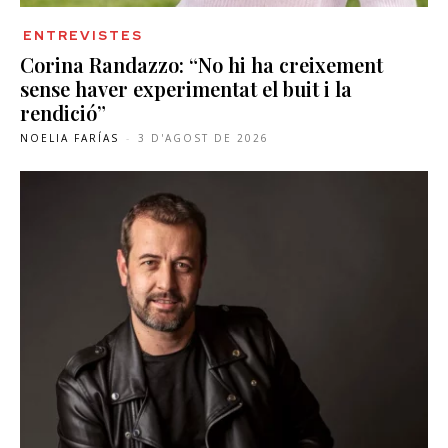
ENTREVISTES
Corina Randazzo: “No hi ha creixement
sense haver experimentat el buit i la
rendició”
NOELIA FARÍAS
-
3 D'AGOST DE 2026