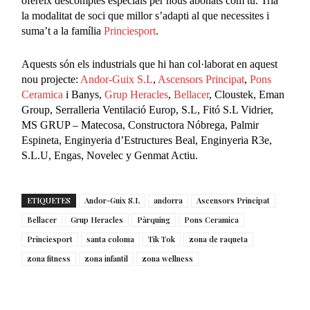
ofereix descomptes especials per nous abonats com tu. Tria
la modalitat de soci que millor s’adapti al que necessites i
suma’t a la família
Princiesport
.
Aquests són els industrials que hi han col·laborat en aquest
nou projecte:
Andor-Guix S.L
,
Ascensors Principat
,
Pons
Ceramica
i Banys,
Grup Heracles
,
Bellacer
, Cloustek, Eman
Group, Serralleria Ventilació Europ, S.L, Fitó S.L Vidrier,
MS GRUP – Matecosa, Constructora Nóbrega, Palmir
Espineta, Enginyeria d’Estructures Beal, Enginyeria R3e,
S.L.U, Engas, Novelec y Genmat Actiu.
ETIQUETES
Andor-Guix S.L
andorra
Ascensors Principat
Bellacer
Grup Heracles
Pàrquing
Pons Ceramica
Princiesport
santa coloma
Tik Tok
zona de raqueta
zona fitness
zona infantil
zona wellness