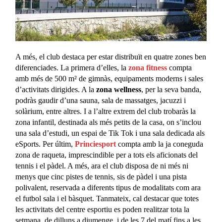
A més, el club destaca per estar distribuït en quatre zones ben
diferenciades. La primera d’elles, la
zona fitness
compta
amb més de 500 m² de gimnàs, equipaments moderns i sales
d’activitats dirigides. A la
zona wellness
, per la seva banda,
podràs gaudir d’una sauna, sala de massatges, jacuzzi i
solàrium, entre altres. I a l’altre extrem del club trobaràs la
zona infantil, destinada als més petits de la casa, on s’inclou
una sala d’estudi, un espai de Tik Tok i una sala dedicada als
eSports. Per últim,
Princiesport
compta amb la ja coneguda
zona de raqueta, imprescindible per a tots els aficionats del
tennis i el pàdel. A més, ara el club disposa de ni més ni
menys que cinc pistes de tennis, sis de pàdel i una pista
polivalent, reservada a diferents tipus de modalitats com ara
el futbol sala i el bàsquet. Tanmateix, cal destacar que totes
les activitats del centre esportiu es poden realitzar tota la
setmana, de dilluns a diumenge, i de les 7 del matí fins a les