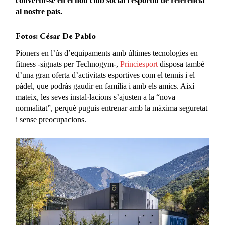
convertir-se en el nou club social i esportiu de referència
al nostre país.
Fotos: César De Pablo
Pioners en l’ús d’equipaments amb últimes tecnologies en
fitness -signats per Technogym-,
Princiesport
disposa també
d’una gran oferta d’activitats esportives com el tennis i el
pàdel, que podràs gaudir en família i amb els amics. Així
mateix, les seves instal·lacions s’ajusten a la “nova
normalitat”, perquè puguis entrenar amb la màxima seguretat
i sense preocupacions.