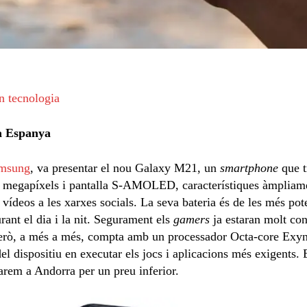
n tecnologia
a Espanya
msung
, va presentar el nou Galaxy M21, un
smartphone
que t
megapíxels i pantalla S-AMOLED, característiques àmpliamen
 vídeos a les xarxes socials. La seva bateria és de les més pote
ant el dia i la nit. Segurament els
gamers
ja estaran molt con
però, a més a més, compta amb un processador Octa-core Exyn
l dispositiu en executar els jocs i aplicacions més exigents. 
arem a Andorra per un preu inferior.