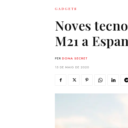
GADGETS
Noves tecno
M21 a Espa
PER
DONA SECRET
15 DE MAIG DE 2020