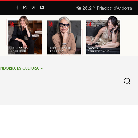
C
28.2
Principat d’Andorra
ANDORRA ÉS CULTURA