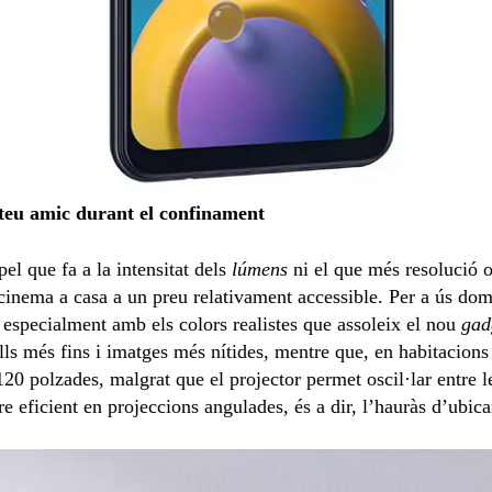
 teu amic durant el confinament
el que fa a la intensitat dels
lúmens
ni el que més resolució o
cinema a casa a un preu relativament accessible. Per a ús dom
especialment amb els colors realistes que assoleix el nou
gad
lls més fins i imatges més nítides, mentre que, en habitacions 
120 polzades, malgrat que el projector permet oscil·lar entre l
 eficient en projeccions angulades, és a dir, l’hauràs d’ubica