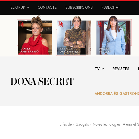
EL GRUP
CONTACTE
SUBSCRIPCIONS
PUBLICITAT
TV
REVISTES
ANDORRA ÉS GASTRON
Lifestyle
Gadgets
Noves tecnologies: Aterra e