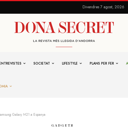
Divendres 7 agost, 2026
ENTREVISTES
SOCIETAT
LIFESTYLE
PLANS PER FER
OMIA
l Samsung Galaxy M21 a Espanya
GADGETS