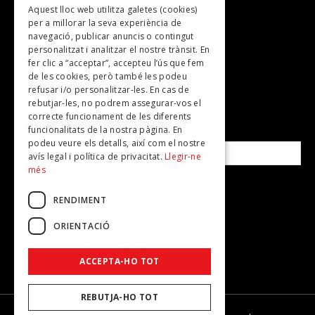
Aquest lloc web utilitza galetes (cookies)
TV
per a millorar la seva experiència de
Plans per fer
navegació, publicar anuncis o contingut
personalitzat i analitzar el nostre trànsit. En
Revistes
fer clic a “acceptar”, accepteu l’ús que fem
de les cookies, però també les podeu
refusar i/o personalitzar-les. En cas de
SUBSCRIU-TE A LA NOSTRA NEWSLETTER!
rebutjar-les, no podrem assegurar-vos el
correcte funcionament de les diferents
funcionalitats de la nostra pàgina. En
Correu electrònic*
podeu veure els detalls, així com el nostre
avís legal i política de privacitat.
Llegir-ne
més
Accepto la
política de privacitat
RENDIMENT
ORIENTACIÓ
ACCEPTA-HO TOT
REBUTJA-HO TOT