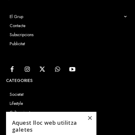
El Grup
Contacte
Subscripcions
Publicitat
CATEGORIES
Societat
Lifestyle
Cultura i art
×
Entrevistes
Aquest lloc web utilitza
galetes
Gastronomia