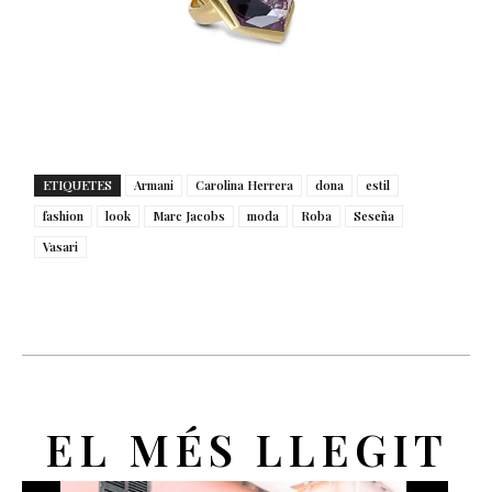
ETIQUETES
Armani
Carolina Herrera
dona
estil
fashion
look
Marc Jacobs
moda
Roba
Seseña
Vasari
EL MÉS LLEGIT