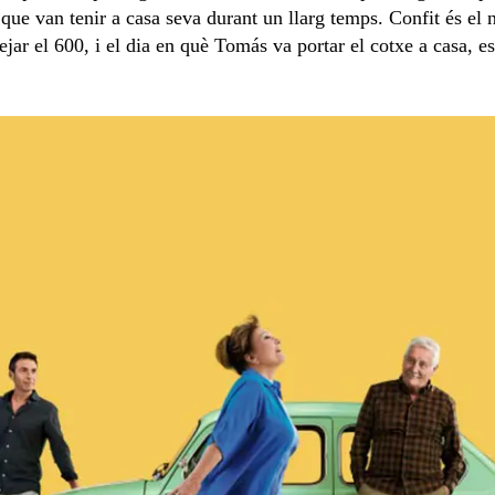
que van tenir a casa seva durant un llarg temps. Confit és el
r el 600, i el dia en què Tomás va portar el cotxe a casa, 