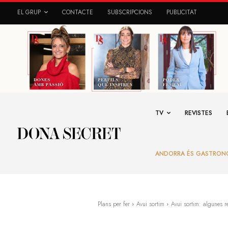
EL GRUP
CONTACTE
SUBSCRIPCIONS
PUBLICITAT
TV
REVISTES
ANDORRA ÉS GASTRON
Plans per fer
Avui sortim
Avui sortim: algunes 