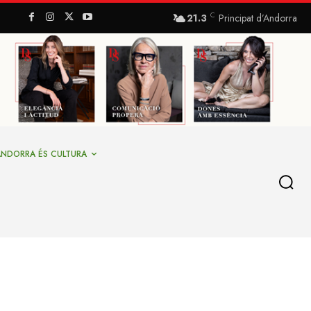
C
21.3
Principat d’Andorra
ANDORRA ÉS CULTURA