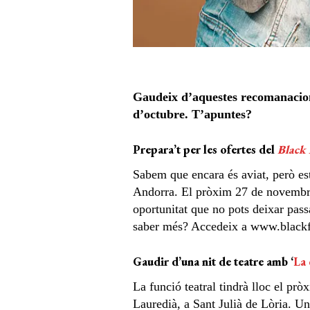
Gaudeix d’aquestes recomanacion
d’octubre. T’apuntes?
Prepara’t per les ofertes del
Black 
Sabem que encara és aviat, però est
Andorra. El pròxim 27 de novembre
oportunitat que no pots deixar pas
saber més? Accedeix a www.blackf
Gaudir d’una nit de teatre amb ‘
La 
La funció teatral tindrà lloc el prò
Lauredià, a Sant Julià de Lòria. Un