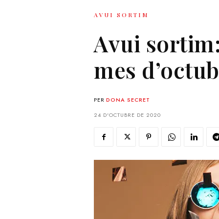
AVUI SORTIM
Avui sortim
mes d’octub
PER
DONA SECRET
24 D'OCTUBRE DE 2020