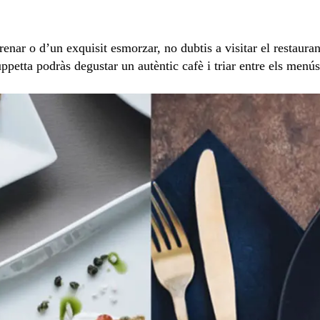
enar o d’un exquisit esmorzar, no dubtis a visitar el restauran
petta podràs degustar un autèntic cafè i triar entre els menús