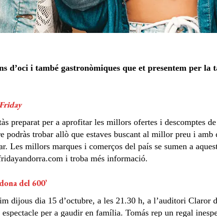
s d’oci i també gastronòmiques que et presentem per la t
Friday
às preparat per a aprofitar les millors ofertes i descomptes de
 podràs trobar allò que estaves buscant al millor preu i amb
sar. Les millors marques i comerços del país se sumen a aques
ridayandorra.com i troba més informació.
dona del 600’
xim dijous dia 15 d’octubre, a les 21.30 h, a l’auditori Claror
 espectacle per a gaudir en família. Tomás rep un regal inesper