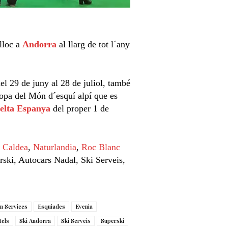
 lloc a
Andorra
al llarg de tot l´any
el 29 de juny al 28 de juliol, també
Copa del Món d´esquí alpí que es
elta Espanya
del proper 1 de
m
Caldea
,
Naturlandia
,
Roc Blanc
rski, Autocars Nadal, Ski Serveis,
n Services
Esquiades
Evenia
tels
Ski Andorra
Ski Serveis
Superski