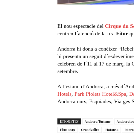
El nou espectacle del
Cirque du So
centren l´atenció de la fira
Fitur
qu
Andorra hi dona a conèixer “Rebel”,
hi presenta un seguit d´esdevenime
celebren de l´11 al 17 de març, la 
setembre.
A l’estand d’Andorra, a més d´Ando
Hotels
,
Park Piolets Hotel&Spa
,
Da
Andorratours, Esquiades, Viatges S
ETIQUETES
Andorra Turisme
Andorrato
Fitur 2019
Grandvalira
Hotansa
Inter