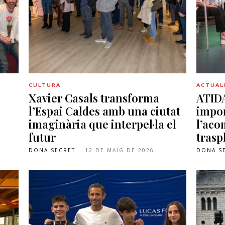
CULTURA
ACTUAL
Xavier Casals transforma
ATIDA
,
l’Espai Caldes amb una ciutat
impor
imaginària que interpel·la el
l’ac
futur
trasp
DONA SECRET
-
12 DE MAIG DE 2026
DONA S