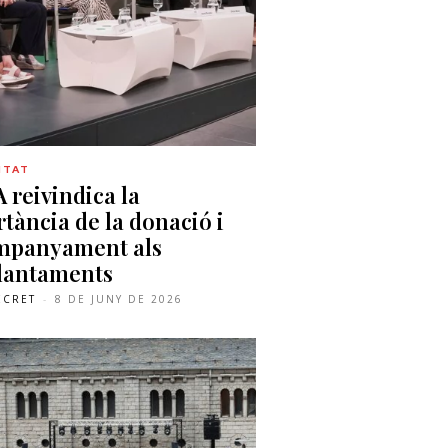
ITAT
 reivindica la
tància de la donació i
ompanyament als
lantaments
ECRET
-
8 DE JUNY DE 2026