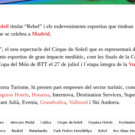
leil
titulat “Rebel” i els esdeveniments esportius que tindran
e se celebra a
Madrid
.
 el nou espectacle del Cirque du Soleil que es representarà d
nts esportius de gran impacte mediàtic, com les finals de la 
Copa del Món de BTT el 27 de juliol i l´etapa íntegra de la
Vu
rra Turisme, hi prenen part empreses del sector turístic, co
guisa Hotels
,
Hotansa
, Internova, Destination Services, Supe
ant Julià, Evenia,
Grandvalira
,
Vallnord
i Ski Andorra.
urs
Autocars Nadal
Caldea
Cirque du Soleil
Daguisa Hotels
Destinatio
nova
Madrid
Naturlandia
Park Piolets Hotel&Spa
Rebel
Roc Blanc Ho