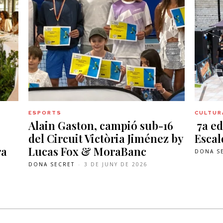
ESPORTS
CULTURA
Alain Gaston, campió sub-16
7a ed
del Circuit Victòria Jiménez by
Esca
ra
Lucas Fox & MoraBanc
DONA S
DONA SECRET
-
3 DE JUNY DE 2026