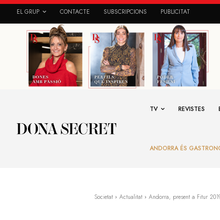
EL GRUP
CONTACTE
SUBSCRIPCIONS
PUBLICITAT
TV
REVISTES
ANDORRA ÉS GASTRON
Societat
Actualitat
Andorra, present a Fitur 201