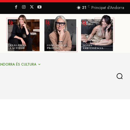
C
31
Principat d’Andorra
ANDORRA ÉS CULTURA