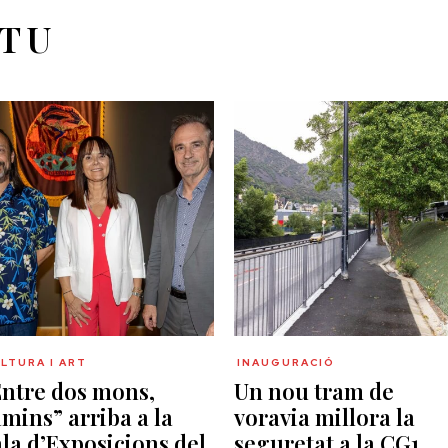
 TU
LTURA I ART
INAUGURACIÓ
Entre dos mons,
Un nou tram de
mins” arriba a la
voravia millora la
la d’Exposicions del
seguretat a la CG1