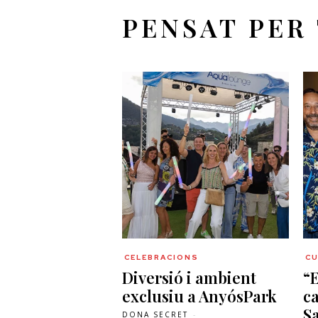
PENSAT PER
CELEBRACIONS
CU
Diversió i ambient
“
exclusiu a AnyósPark
ca
Sa
DONA SECRET
-